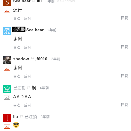
Sea bear
@
liu
3年前
via Android
还行
回复
喜欢
反对
小黑屋
爱X
@
Sea bear
2年前
谢谢
回复
喜欢
反对
shadow
@
jf6010
2年前
谢谢
回复
喜欢
反对
已注销
@
枫
4年前
A A D A A
回复
喜欢
反对
liu
@
已注销
3年前