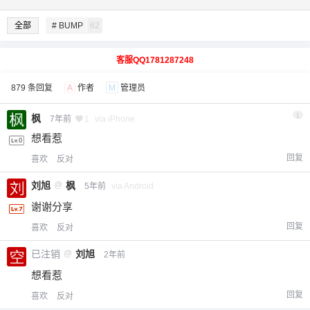
全部
# BUMP
62
客服QQ1781287248
879 条回复
A
作者
M
管理员
1
枫
7年前
1
via iPhone
想看惹
回复
喜欢
反对
刘旭
@
枫
5年前
via Android
谢谢分享
回复
喜欢
反对
已注销
@
刘旭
2年前
想看惹
回复
喜欢
反对