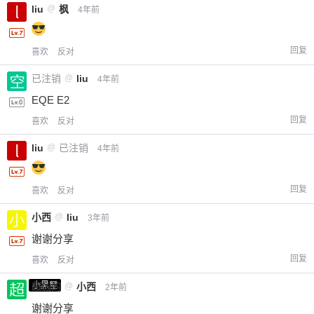
liu
@
枫
4年前
回复
喜欢
反对
已注销
@
liu
4年前
EQE E2
回复
喜欢
反对
liu
@
已注销
4年前
回复
喜欢
反对
小西
@
liu
3年前
谢谢分享
回复
喜欢
反对
小黑屋
超凶的
@
小西
2年前
谢谢分享