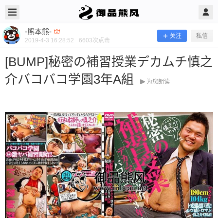
2019/4/03
-熊本熊- @ 御品熊风
-熊本熊-
关注
私信
2019-4-3 16:28:52
6603
次点击
[BUMP]秘密の補習授業デカムチ慎之
介バコバコ学園3年A組
为您朗读
[BUMP]秘密の補習授業デカムチ慎之
介バコバコ学園3年A組
当前隐藏内容需要支付100熊币 已有160人支付 登