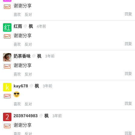
谢谢分享
回复
喜欢
反对
忘记密码？
找回
已有帐号？
登录
红雨
@
枫
立刻支付
4年前
谢谢分享
立刻支付
回复
喜欢
反对
奶茶香味
@
枫
3年前
谢谢分享
回复
喜欢
反对
kay678
@
枫
3年前
回复
喜欢
反对
2039744983
@
枫
3年前
谢谢分享
回复
喜欢
反对