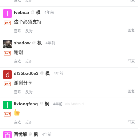
回复
喜欢
反对
lvebear
@
枫
4年前
这个必须支持
回复
喜欢
反对
shadow
@
枫
4年前
谢谢
给-熊本熊-打赏
回复
喜欢
反对
df35bad0e3
@
枫
4年前
付费内容
2
5
10
元
元
元
谢谢分享
20
50
回复
喜欢
反对
自定义
元
元
lixiongfeng
@
枫
4年前
via Android
¥
6位以上
回复
喜欢
反对
您没有权限发布内容，请购买会员或者提升权
6位以上
百忧解
@
枫
4年前
限。