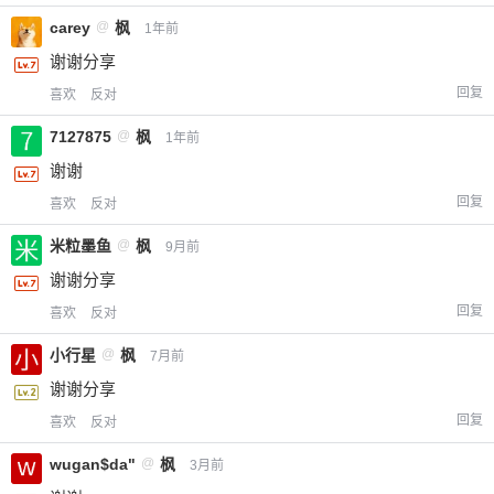
carey
@
枫
1年前
谢谢分享
回复
喜欢
反对
7127875
@
枫
1年前
谢谢
回复
喜欢
反对
米粒墨鱼
@
枫
9月前
谢谢分享
回复
喜欢
反对
小行星
@
枫
7月前
谢谢分享
回复
喜欢
反对
wugan$da"
@
枫
3月前