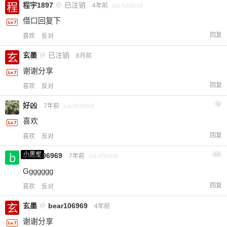
程宇1897
@
已注销
4年前
via Android
借口回复下
回复
喜欢
反对
玄墨
@
已注销
8月前
谢谢分享
回复
喜欢
反对
好凶
9
7年前
via Android
喜欢
回复
喜欢
反对
小黑屋
bear106969
10
7年前
via iPhone
Ggggggg
回复
喜欢
反对
玄墨
@
bear106969
4年前
谢谢分享