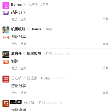
Beires
@
已注销
1年前
感谢分享
回复
喜欢
反对
叽里呱啦
@
Beires
1年前
谢谢分享
回复
喜欢
反对
凉白开
@
叽里呱啦
4月前
via Android
谢谢
回复
喜欢
反对
已注销
@
已注销
11月前
via Android
感谢分享
回复
喜欢
反对
小黑屋
忍者
@
已注销
7月前
via Android
借楼谢谢