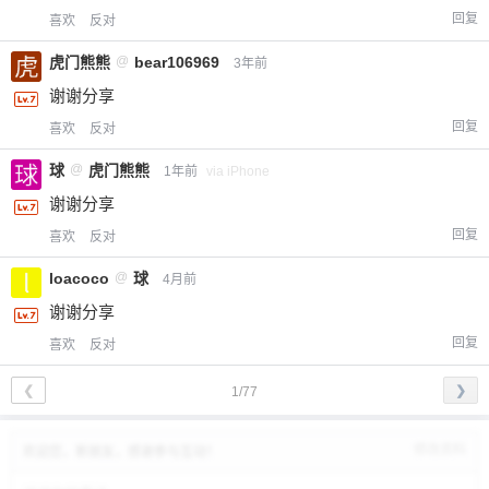
回复
喜欢
反对
虎门熊熊
@
bear106969
3年前
谢谢分享
回复
喜欢
反对
球
@
虎门熊熊
1年前
via iPhone
谢谢分享
回复
喜欢
反对
loacoco
@
球
4月前
谢谢分享
回复
喜欢
反对
❮
❯
1/77
修改资料
欢迎您，新朋友，感谢参与互动！