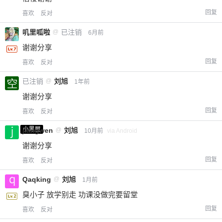
回复
喜欢
反对
叽里呱啦
@
已注销
6月前
谢谢分享
回复
喜欢
反对
已注销
@
刘旭
1年前
谢谢分享
回复
喜欢
反对
小黑屋
jiangwen
@
刘旭
10月前
via Android
谢谢分享
回复
喜欢
反对
Qaqking
@
刘旭
1月前
臭小子 放学别走 功课没做完要留堂
回复
喜欢
反对