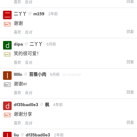
回复
喜欢
反对
二丫丫
@
m159
2年前
谢谢
回复
喜欢
反对
dipa
@
二丫丫
6月前
笑的很可爱！
回复
喜欢
反对
lllllc
@
苜蓿小肉
6月前
via Android
谢谢xr
回复
喜欢
反对
df35bad0e3
@
枫
4年前
谢谢分享
回复
喜欢
反对
liu
@
df35bad0e3
2年前