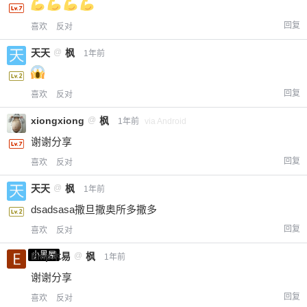
回复
喜欢
反对
天天
@
枫
1年前
回复
喜欢
反对
xiongxiong
@
枫
1年前
via Android
谢谢分享
回复
喜欢
反对
天天
@
枫
1年前
dsadsasa撒旦撒奥所多撒多
回复
喜欢
反对
小黑屋
Emp木易
@
枫
1年前
谢谢分享
回复
喜欢
反对