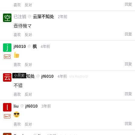
回复
喜欢
反对
已注销
@
云深不知处
2年前
壺待機マ
回复
喜欢
反对
jf6010
@
枫
4年前
回复
喜欢
反对
小黑屋
云深不知处
@
jf6010
4年前
via Android
不错
回复
喜欢
反对
liu
@
jf6010
3年前
回复
喜欢
反对