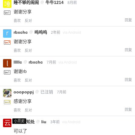
睡不够的闹闹
@
牛牛1214
8月前
谢谢分享
回复
喜欢
反对
rbxchc
@
呜呜呜
2年前
via Android
谢谢分享
回复
喜欢
反对
lllllc
@
rbxchc
7月前
via Android
谢谢rb
回复
喜欢
反对
ooopoppj
@
已注销
7月前
感谢分享
回复
喜欢
反对
小黑屋
云深不知处
@
liu
3年前
via Android
可以了