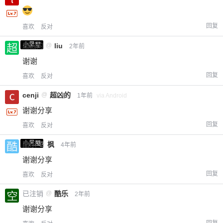
回复
喜欢
反对
小黑屋
超凶的
@
liu
2年前
谢谢
回复
喜欢
反对
cenji
@
超凶的
1年前
via Android
谢谢分享
回复
喜欢
反对
小黑屋
酷乐
@
枫
4年前
谢谢分享
回复
喜欢
反对
已注销
@
酷乐
2年前
谢谢分享