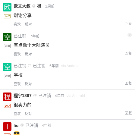
欧文大叔
@
枫
2周前
谢谢分享
回复
喜欢
反对
已注销
2
7年前
有点像个大陆演员
回复
喜欢
反对
已注销
@
已注销
5年前
via Android
学校
回复
喜欢
反对
程宇1897
@
已注销
4年前
via Android
很卖力的
回复
喜欢
反对
liu
@
已注销
4年前