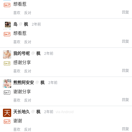
想看惹
回复
喜欢
反对
岛
@
枫
2年前
想看惹
回复
喜欢
反对
我的号呢
@
枫
2年前
感谢分享
回复
喜欢
反对
熊熊阿安安
@
枫
2年前
谢谢分享
回复
喜欢
反对
天长地久
@
枫
2年前
via Android
谢谢
回复
喜欢
反对