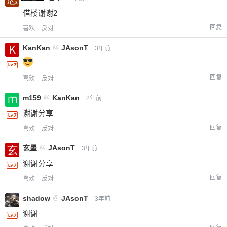
借楼谢谢2
回复
喜欢
反对
KanKan
@
JAsonT
3年前
回复
喜欢
反对
m159
@
KanKan
2年前
谢谢分享
回复
喜欢
反对
玄墨
@
JAsonT
给-熊本熊-打赏
3年前
谢谢分享
付费内容
2
5
10
回复
喜欢
反对
元
元
元
shadow
@
JAsonT
3年前
20
50
自定义
元
元
谢谢