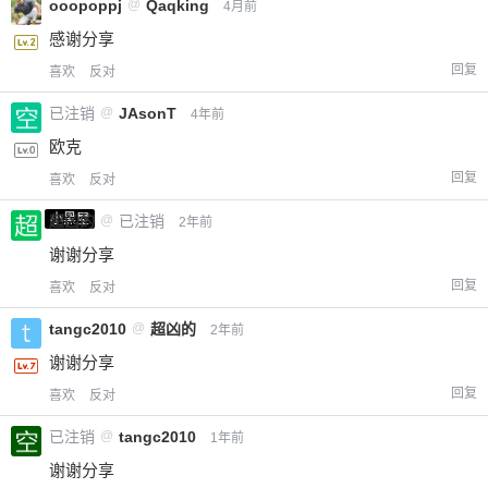
ooopoppj
@
Qaqking
4月前
感谢分享
回复
喜欢
反对
已注销
@
JAsonT
4年前
欧克
回复
喜欢
反对
小黑屋
超凶的
@
已注销
2年前
谢谢分享
回复
喜欢
反对
tangc2010
@
超凶的
2年前
谢谢分享
回复
喜欢
反对
已注销
@
tangc2010
1年前
谢谢分享