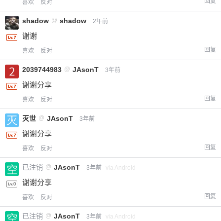
回复
喜欢
反对
¥
6位以上
shadow
@
shadow
2年前
谢谢
您没有权限发布内容，请购买会员或者提升权
6位以上
限。
回复
喜欢
反对
2039744983
@
JAsonT
3年前
谢谢分享
忘记密码？
找回
已有帐号？
登录
立刻支付
回复
喜欢
反对
灭世
@
JAsonT
3年前
立刻支付
谢谢分享
回复
喜欢
反对
已注销
@
JAsonT
3年前
via Android
谢谢分享
回复
喜欢
反对
已注销
@
JAsonT
3年前
via Android