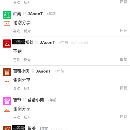
回复
喜欢
反对
红雨
@
JAsonT
4年前
谢谢分享
回复
喜欢
反对
小黑屋
云深不知处
@
JAsonT
4年前
via Android
不错
回复
喜欢
反对
苜蓿小肉
@
JAsonT
4年前
谢谢分享
回复
喜欢
反对
智爷
@
苜蓿小肉
2年前
谢谢分享
回复
喜欢
反对
小黑屋
忍者
@
智爷
1年前
via Android