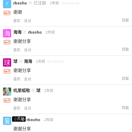
rbxchc
@
已注销
2年前
via Android
谢谢
回复
喜欢
反对
海海
@
rbxchc
2年前
谢谢分享
回复
喜欢
反对
球
@
海海
1年前
via iPhone
谢谢分享
回复
喜欢
反对
叽里呱啦
@
球
1年前
谢谢分享
回复
喜欢
反对
小黑屋
爱X
@
rbxchc
2年前
谢谢分享