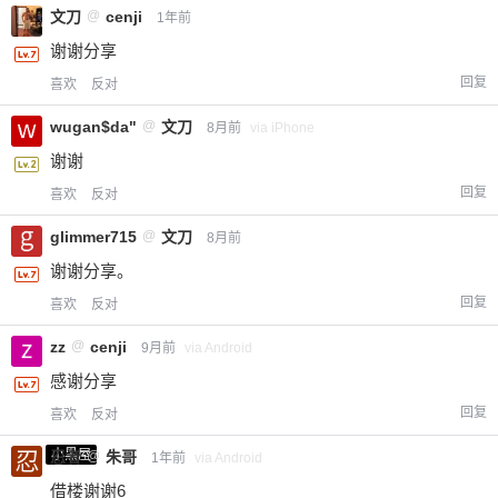
文刀
@
cenji
1年前
谢谢分享
回复
喜欢
反对
wugan$da"
@
文刀
8月前
via iPhone
谢谢
回复
喜欢
反对
glimmer715
@
文刀
8月前
谢谢分享。
回复
喜欢
反对
zz
@
cenji
9月前
via Android
感谢分享
回复
喜欢
反对
小黑屋
忍者
@
朱哥
1年前
via Android
借楼谢谢6