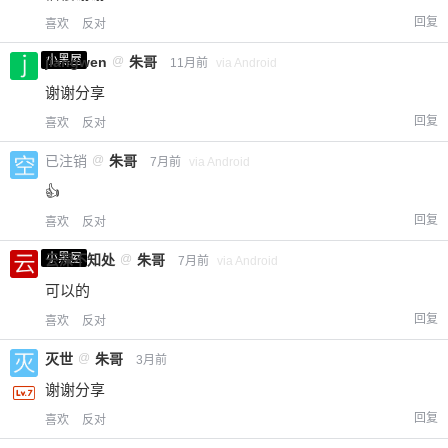
回复
喜欢
反对
小黑屋
jiangwen
@
朱哥
11月前
via Android
谢谢分享
回复
喜欢
反对
已注销
@
朱哥
7月前
via Android
👍
回复
喜欢
反对
小黑屋
云深不知处
@
朱哥
7月前
via Android
可以的
回复
喜欢
反对
灭世
@
朱哥
3月前
谢谢分享
回复
喜欢
反对