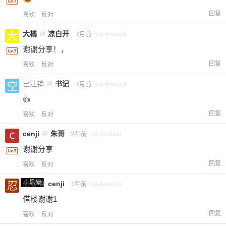
回复
喜欢
反对
大橘
@
凉白开
7月前
via Android
谢谢分享！，
回复
喜欢
反对
已注销
@
书记
7月前
via Android
👍
回复
喜欢
反对
cenji
@
朱哥
2年前
via Android
谢谢分享
回复
喜欢
反对
小黑屋
忍者
@
cenji
1年前
via Android
借楼谢谢1
回复
喜欢
反对