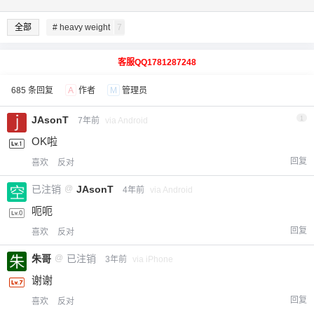
全部
# heavy weight
7
客服QQ1781287248
685 条回复
A
作者
M
管理员
JAsonT
1
7年前
via Android
OK啦
回复
喜欢
反对
已注销
@
JAsonT
4年前
via Android
呃呃
回复
喜欢
反对
朱哥
@
已注销
3年前
via iPhone
谢谢
回复
喜欢
反对