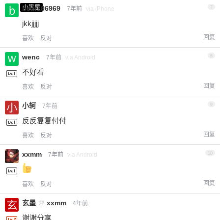
小黑屋
bear106969
7
7年前
via iPhone
jkkjjjjj
回复
喜欢
反对
wenc
8
7年前
via Android
不好看
回复
喜欢
反对
小轲
9
7年前
反反复复付付
回复
喜欢
反对
xxmm
10
7年前
via Android
回复
喜欢
反对
玄墨
@
xxmm
4年前
谢谢分享