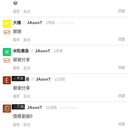
😂
回复
喜欢
反对
大橘
@
JAsonT
1年前
via Android
谢谢
回复
喜欢
反对
米粒墨鱼
@
JAsonT
1年前
谢谢分享
回复
喜欢
反对
小黑屋
Emp木易
@
JAsonT
11月前
谢谢分享
回复
喜欢
反对
小黑屋
忍者
@
JAsonT
10月前
via Android
借楼谢谢9
回复
喜欢
反对