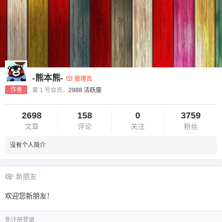
-熊本熊-
管理员
作者
第 1 号会员，
2988 活跃度
2698
158
0
3759
文章
评论
关注
粉丝
没有个人简介
嗨! 新朋友
欢迎您新朋友！
免注册登录