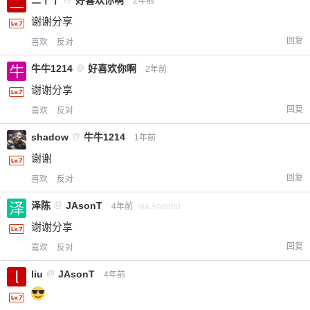
二丫丫
好喜欢你啊
2年前
谢谢分享
回复
喜欢
反对
牛牛1214
@
好喜欢你啊
2年前
谢谢分享
回复
喜欢
反对
shadow
@
牛牛1214
1年前
谢谢
回复
喜欢
反对
泽陈
@
JAsonT
4年前
via Android
谢谢分享
回复
喜欢
反对
liu
@
JAsonT
4年前