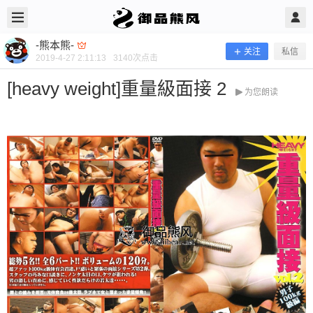
2019/4/27
-熊本熊- @ 御品熊风
-熊本熊-
关注
私信
2019-4-27 2:11:13
3140
次点击
[heavy weight]重量級面接 2
为您朗读
[heavy weight]重量級面接 2
当前隐藏内容需要支付100熊币 已有32人支付 登录