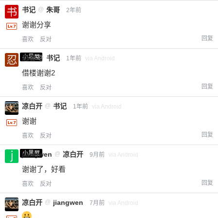
书记
@
朱哥
2年前
谢谢分享
回复
喜欢
反对
小黑屋
忍者
@
书记
1年前
via Android
借楼谢谢2
回复
喜欢
反对
凉白开
@
书记
1年前
via Android
谢谢
回复
喜欢
反对
小黑屋
jiangwen
@
凉白开
9月前
via Android
谢谢了，好看
回复
喜欢
反对
凉白开
@
jiangwen
7月前
via Android