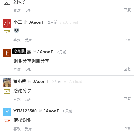
如何？
回复
喜欢
反对
小二
@
JAsonT
2月前
via Android
回复
喜欢
反对
小黑屋
Emp木易
@
JAsonT
2月前
谢谢分享谢谢分享
回复
喜欢
反对
狼小熊
@
JAsonT
2月前
via Android
感謝分享
回复
喜欢
反对
YTM123580
@
JAsonT
6天前
借楼谢谢
回复
喜欢
反对