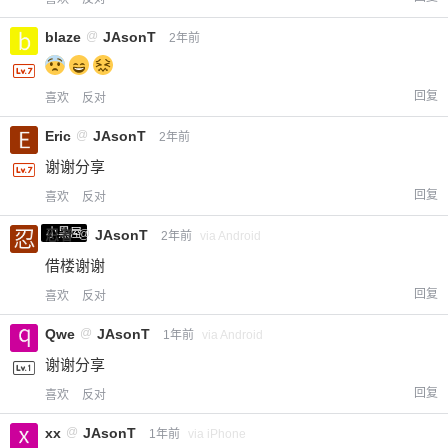
blaze
@
JAsonT
2年前
回复
喜欢
反对
Eric
@
JAsonT
2年前
谢谢分享
回复
喜欢
反对
小黑屋
忍者
@
JAsonT
2年前
via Android
借楼谢谢
回复
喜欢
反对
Qwe
@
JAsonT
1年前
via Android
谢谢分享
回复
喜欢
反对
xx
@
JAsonT
1年前
via iPhone