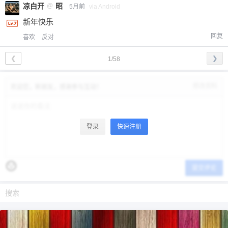
凉白开
@
昭
5月前
via Android
新年快乐
回复
喜欢
反对
❮
❯
1/58
修改资料
欢迎您，新朋友，感谢参与互动！
登录
快速注册
提交评论