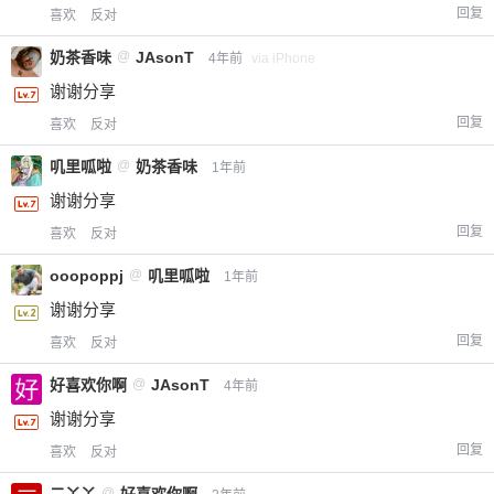
回复
喜欢
反对
奶茶香味
@
JAsonT
4年前
via iPhone
谢谢分享
回复
喜欢
反对
叽里呱啦
@
奶茶香味
1年前
谢谢分享
回复
喜欢
反对
ooopoppj
@
叽里呱啦
1年前
谢谢分享
回复
喜欢
反对
好喜欢你啊
@
JAsonT
4年前
谢谢分享
回复
喜欢
反对
@