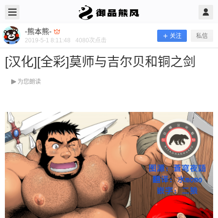
2019/5/01
-熊本熊- @ 御品熊风
-熊本熊-
关注
私信
2019-5-1 8:11:48
4080
次点击
[汉化][全彩]莫师与吉尔贝和铜之剑
为您朗读
[汉化][全彩]莫师与吉尔贝和铜之剑
当前隐藏内容需要支付100熊币 已有139人支付 登