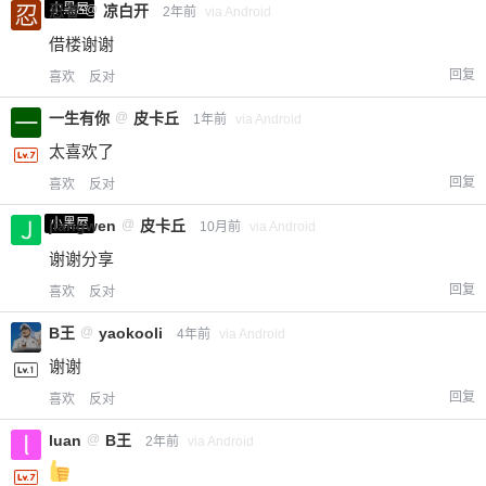
小黑屋
忍者
@
凉白开
2年前
via Android
借楼谢谢
回复
喜欢
反对
一生有你
@
皮卡丘
1年前
via Android
太喜欢了
回复
喜欢
反对
小黑屋
jiangwen
@
皮卡丘
10月前
via Android
谢谢分享
回复
喜欢
反对
B王
@
yaokooli
4年前
via Android
谢谢
回复
喜欢
反对
luan
@
B王
2年前
via Android