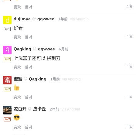
回复
喜欢
反对
dujunye
@
qqwwee
1年前
via Android
好看
回复
喜欢
反对
Qaqking
@
qqwwee
6月前
上武器了还可以 拼刺刀
回复
喜欢
反对
蜜蜜
@
Qaqking
1月前
via Android
回复
喜欢
反对
凉白开
@
皮卡丘
2年前
via Android
回复
喜欢
反对