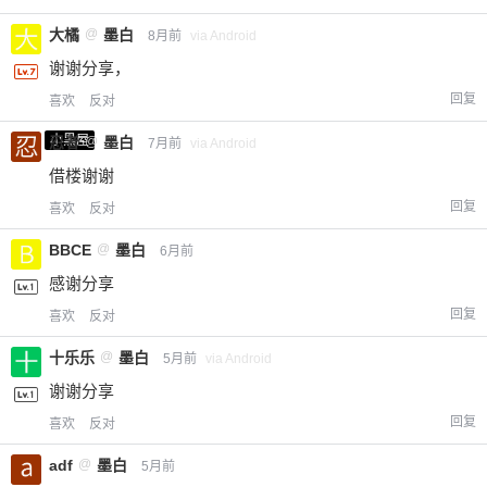
大橘
@
墨白
8月前
via Android
谢谢分享，
回复
喜欢
反对
小黑屋
忍者
@
墨白
7月前
via Android
借楼谢谢
回复
喜欢
反对
BBCE
@
墨白
6月前
感谢分享
回复
喜欢
反对
十乐乐
@
墨白
5月前
via Android
谢谢分享
回复
喜欢
反对
adf
@
墨白
5月前