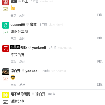
蜜蜜
@
B王
1年前
via Android
回复
喜欢
反对
gggggjiii
@
蜜蜜
1年前
via Android
谢谢分享呀
回复
喜欢
反对
小黑屋
云深不知处
@
yaokooli
3年前
via Android
不错的穿
回复
喜欢
反对
凉白开
@
yaokooli
2年前
via Android
回复
喜欢
反对
睡不够的闹闹
@
凉白开
8月前
谢谢分享