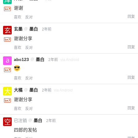
20
50
自定义
元
元
谢谢
回复
喜欢
反对
¥
6位以上
玄墨
@
墨白
2年前
谢谢分享
您没有权限发布内容，请购买会员或者提升权
6位以上
限。
回复
喜欢
反对
abc123
@
墨白
2年前
via Android
忘记密码？
找回
已有帐号？
登录
立刻支付
回复
喜欢
反对
大橘
@
墨白
2年前
via Android
立刻支付
谢谢分享
回复
喜欢
反对
已注销
@
墨白
2年前
四郎的发帖