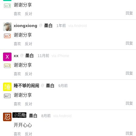
谢谢分享
回复
喜欢
反对
xiongxiong
@
墨白
1年前
via Android
谢谢分享
回复
喜欢
反对
xx
@
墨白
11月前
via iPhone
谢谢分享
回复
喜欢
反对
睡不够的闹闹
@
墨白
9月前
谢谢分享
回复
喜欢
反对
小黑屋
忍者
@
墨白
8月前
via Android
开开心心
回复
喜欢
反对