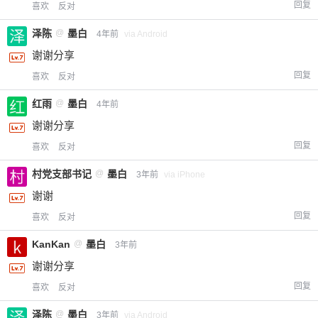
回复
喜欢
反对
泽陈
@
墨白
4年前
via Android
谢谢分享
回复
喜欢
反对
红雨
@
墨白
4年前
谢谢分享
回复
喜欢
反对
村党支部书记
@
墨白
3年前
via iPhone
谢谢
回复
喜欢
反对
KanKan
@
墨白
3年前
给-熊本熊-打赏
谢谢分享
付费内容
回复
2
5
10
喜欢
反对
元
元
元
泽陈
@
墨白
3年前
via Android