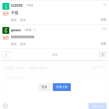
112233
9
7年前
不错
回复
喜欢
反对
10
geass
7年前
1
666666666666
回复
喜欢
反对
❮
❯
1/54
修改资料
欢迎您，新朋友，感谢参与互动！
登录
快速注册
提交评论