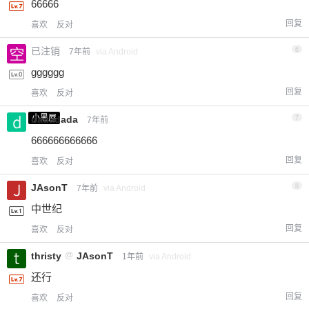
66666
回复
喜欢
反对
已注销
6
7年前
via Android
gggggg
回复
喜欢
反对
小黑屋
dadadada
7
7年前
666666666666
回复
喜欢
反对
JAsonT
8
7年前
via Android
中世纪
回复
喜欢
反对
thristy
@
JAsonT
1年前
via Android
还行
回复
喜欢
反对