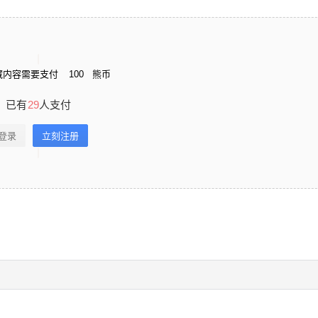
藏内容需要支付
100
熊币
已有
29
人支付
登录
立刻注册