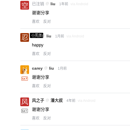
已注销
@
liu
1年前
via Android
谢谢分享
喜欢
反对
小黑屋
忍者
@
liu
1月前
via Android
happy
喜欢
反对
carey
@
liu
1月前
谢谢分享
喜欢
反对
风之子
@
潘大叔
4年前
via Android
谢谢分享
喜欢
反对