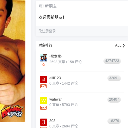
嗨! 新朋友
欢迎您新朋友！
免注册登录
财富排行
ALL ❯
-熊本熊-
4274723
2693 文章 • 158 评论
alili123
32091
0 文章 • 1442 评论
wahwah
20407
0 文章 • 5793 评论
303
18279
0 文章 • 2694 评论