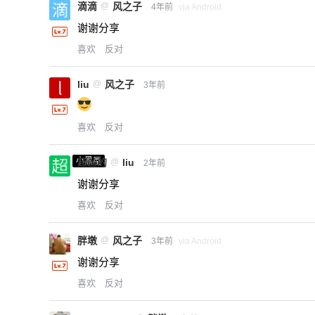
滴滴
@
风之子
4年前
via Android
谢谢分享
喜欢
反对
liu
@
风之子
3年前
喜欢
反对
小黑屋
超凶的
@
liu
2年前
谢谢分享
喜欢
反对
胖墩
@
风之子
3年前
via Android
谢谢分享
喜欢
反对