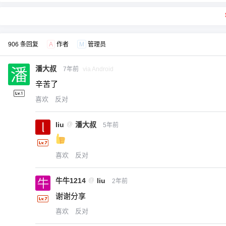
906 条回复
A
作者
M
管理员
潘大叔
7年前
via Android
辛苦了
喜欢
反对
liu
@
潘大叔
5年前
喜欢
反对
牛牛1214
@
liu
2年前
谢谢分享
喜欢
反对