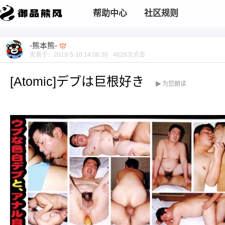
帮助中心
社区规则
-熊本熊-
发表于：
2019-5-10 14:06:38
4628
次点击
[Atomic]デブは巨根好き
为您朗读