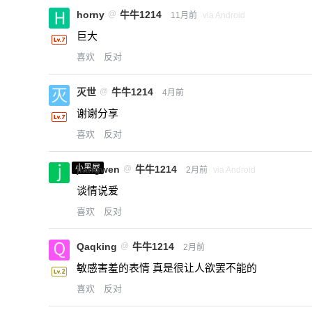
horny
@
牛牛1214
11月前
via Android
巨大
喜欢
反对
灭世
@
牛牛1214
4月前
谢谢分享
喜欢
反对
小黑屋
jiangwen
@
牛牛1214
2月前
via Android
谈情说爱
喜欢
反对
Qaqking
@
牛牛1214
2月前
敏感害羞的表情 真是很让人欲罢不能的
喜欢
反对