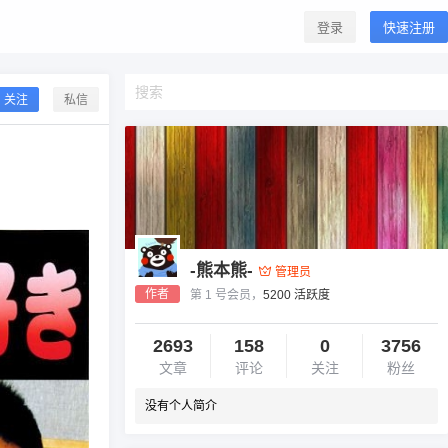
登录
快速注册
关注
私信
-熊本熊-
管理员
作者
第 1 号会员，
5200 活跃度
2693
158
0
3756
文章
评论
关注
粉丝
没有个人简介