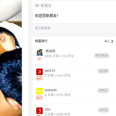
嗨! 新朋友
欢迎您新朋友！
免注册登录
财富排行
ALL ❯
-熊本熊-
4313823
2698 文章 • 158 评论
alili123
31302
0 文章 • 1444 评论
wahwah
20407
0 文章 • 5793 评论
303
18311
0 文章 • 2699 评论