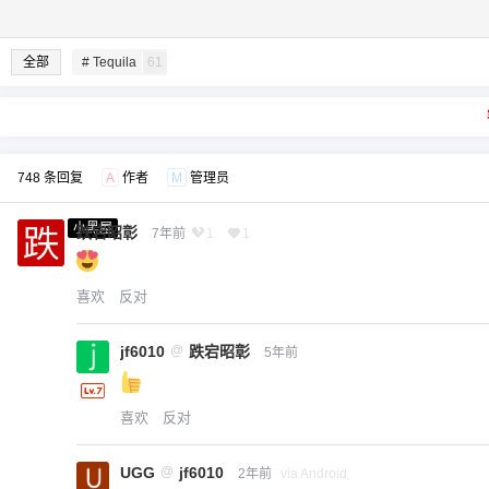
全部
# Tequila
61
748 条回复
A
作者
M
管理员
小黑屋
跌宕昭彰
7年前
1
1
喜欢
反对
jf6010
@
跌宕昭彰
5年前
喜欢
反对
UGG
@
jf6010
2年前
via Android