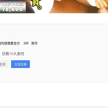
藏内容需要支付
100
熊币
已有
99
人支付
登录
立刻注册