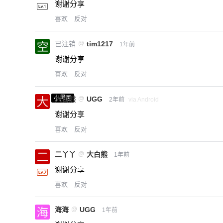
谢谢分享
喜欢
反对
已注销
@
tim1217
1年前
谢谢分享
喜欢
反对
小黑屋
大白熊
@
UGG
2年前
via Android
谢谢分享
喜欢
反对
二丫丫
@
大白熊
1年前
谢谢分享
喜欢
反对
海海
@
UGG
1年前