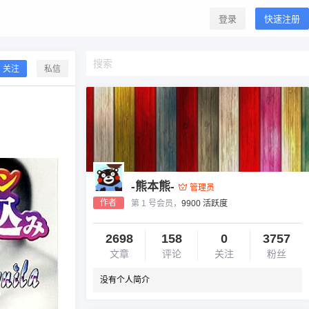
登录
快速注册
关注
私信
-熊本熊-
管理员
作者
第 1 号会员，
9900 活跃度
2698
158
0
3757
文章
评论
关注
粉丝
没有个人简介