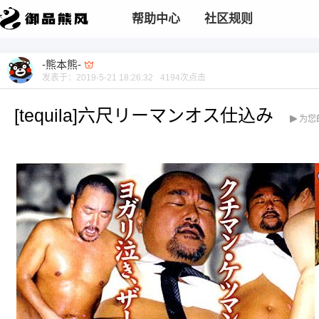
帮助中心
社区规则
-熊本熊-
发表于：
2019-5-21 18:26:32
4194
次点击
[tequila]六尺リーマンオス仕込み
为您