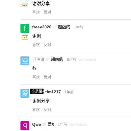
谢谢分享
喜欢
反对
freey2020
@
超凶的
1年前
谢谢
喜欢
反对
已注销
@
超凶的
8月前
via Android
👍
喜欢
反对
小黑屋
爱X
@
tim1217
1年前
谢谢分享
喜欢
反对
Qwe
@
爱X
1年前
via Android