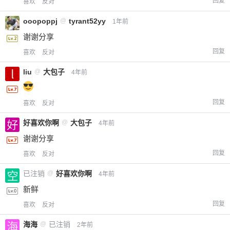
回复
喜欢
反对
ooopoppj
@
tyrant52yy
1年前
谢谢分享
回复
喜欢
反对
liu
@
大包子
4年前
回复
喜欢
反对
好喜欢你啊
@
大包子
4年前
谢谢分享
回复
喜欢
反对
已注销
@
好喜欢你啊
4年前
新鲜
回复
喜欢
反对
海海
@
已注销
2年前