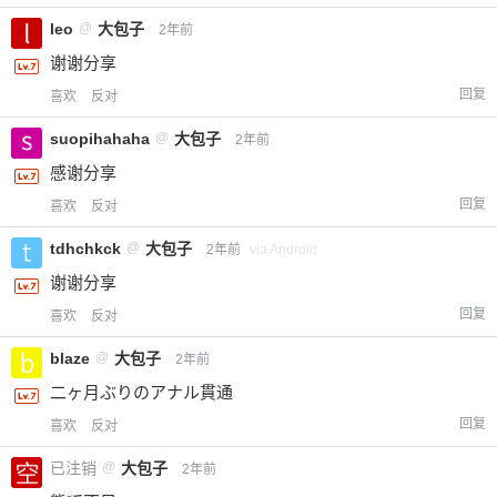
leo
@
大包子
2年前
谢谢分享
回复
喜欢
反对
suopihahaha
@
大包子
2年前
感谢分享
回复
喜欢
反对
tdhchkck
@
大包子
2年前
via Android
谢谢分享
回复
喜欢
反对
blaze
@
大包子
2年前
二ヶ月ぶりのアナル貫通
回复
喜欢
反对
已注销
@
大包子
2年前