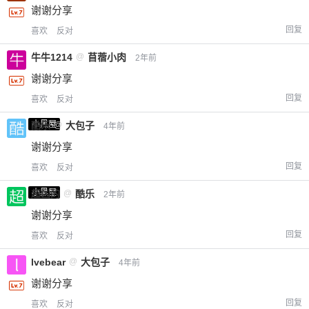
谢谢分享
回复
喜欢
反对
牛牛1214
@
苜蓿小肉
2年前
谢谢分享
回复
喜欢
反对
小黑屋
酷乐
@
大包子
4年前
谢谢分享
回复
喜欢
反对
小黑屋
超凶的
@
酷乐
2年前
谢谢分享
回复
喜欢
反对
lvebear
@
大包子
4年前
谢谢分享
回复
喜欢
反对