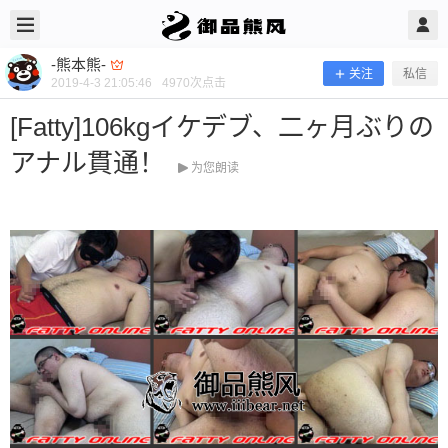
2019/4/03
-熊本熊- @ 御品熊风
-熊本熊-
关注
私信
2019-4-3 21:05:46
4970
次点击
[Fatty]106kgイケデブ、二ヶ月ぶりの
アナル貫通！
为您朗读
[Fatty]106kgイケデブ、二ヶ月ぶりの
アナル貫通！
当前隐藏内容需要支付100熊币 已有53人支付 登录