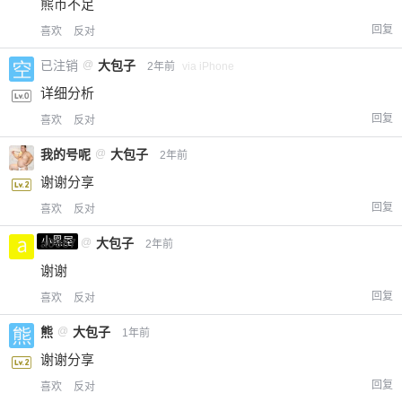
熊币不足
回复
喜欢
反对
已注销
@
大包子
2年前
via iPhone
详细分析
回复
喜欢
反对
我的号呢
@
大包子
2年前
谢谢分享
回复
喜欢
反对
小黑屋
a0987
@
大包子
2年前
谢谢
回复
喜欢
反对
熊
@
大包子
1年前
谢谢分享
回复
喜欢
反对