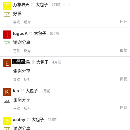
万象界天
@
大包子
7月前
via Android
好看！
回复
喜欢
反对
luguoA
@
大包子
5月前
谢谢分享
回复
喜欢
反对
小黑屋
Emp木易
@
大包子
4月前
谢谢分享
回复
喜欢
反对
kjn
@
大包子
2月前
谢谢分享
回复
喜欢
反对
asdny
@
大包子
2月前
谢谢分享