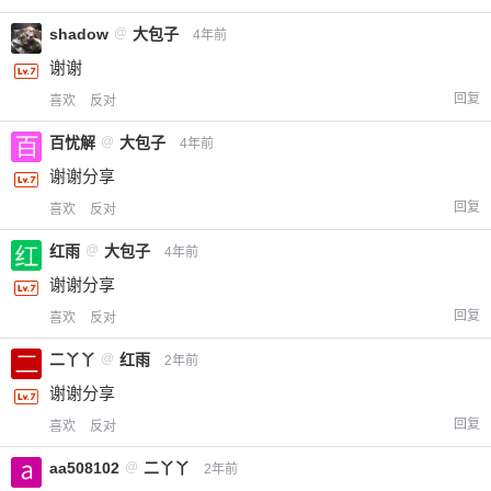
给-熊本熊-打赏
shadow
@
大包子
4年前
谢谢
付费内容
2
5
10
元
元
元
回复
喜欢
反对
20
50
自定义
元
元
百忧解
@
大包子
4年前
谢谢分享
¥
回复
喜欢
反对
6位以上
红雨
@
大包子
4年前
您没有权限发布内容，请购买会员或者提升权
6位以上
谢谢分享
限。
回复
喜欢
反对
二丫丫
@
红雨
2年前
谢谢分享
忘记密码？
找回
已有帐号？
登录
立刻支付
回复
喜欢
反对
立刻支付
aa508102
@
二丫丫
2年前