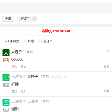
全部
# FATTY
62
客服QQ1781287248
721 条回复
A
作者
M
管理员
大包子
1
7年前
666666
回复
喜欢
反对
已注销
@
大包子
7年前
via Android
好胖
回复
喜欢
反对
已注销
@
已注销
4年前
谢谢