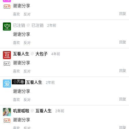
谢谢分享
回复
喜欢
反对
已注销
@
已注销
2年前
谢谢分享
回复
喜欢
反对
互看人生
@
大包子
4年前
谢谢分享
回复
喜欢
反对
小黑屋
爱X
@
互看人生
2年前
谢谢分享
回复
喜欢
反对
叽里呱啦
@
互看人生
2年前
谢谢分享
回复
喜欢
反对