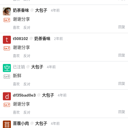
奶茶香味
@
大包子
4年前
谢谢分享
回复
喜欢
反对
t508102
@
奶茶香味
2年前
谢谢分享
回复
喜欢
反对
已注销
@
大包子
4年前
新鲜
回复
喜欢
反对
df35bad0e3
@
大包子
4年前
谢谢分享
回复
喜欢
反对
苜蓿小肉
@
大包子
4年前