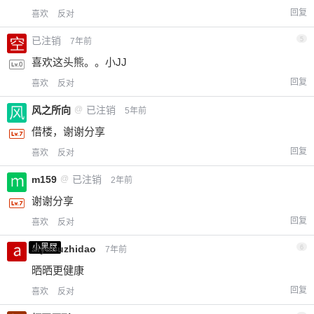
回复
喜欢
反对
已注销
5
7年前
喜欢这头熊。。小JJ
回复
喜欢
反对
风之所向
@
已注销
5年前
借楼，谢谢分享
回复
喜欢
反对
m159
@
已注销
2年前
谢谢分享
回复
喜欢
反对
小黑屋
aiyabuzhidao
6
7年前
晒晒更健康
回复
喜欢
反对