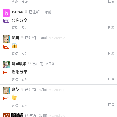
回复
喜欢
反对
Beires
@
已注销
1年前
感谢分享
回复
喜欢
反对
彩英
@
已注销
1年前
via Android
回复
喜欢
反对
叽里呱啦
@
已注销
6月前
谢谢分享
回复
喜欢
反对
彩英
@
已注销
4月前
via Android
回复
喜欢
反对
小黑屋
忍者
@
已注销
3月前
via Android