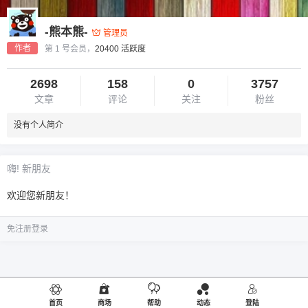
-熊本熊-
管理员
作者
第 1 号会员，
20400 活跃度
2698
158
0
3757
文章
评论
关注
粉丝
没有个人简介
嗨! 新朋友
欢迎您新朋友！
免注册登录
首页
商场
帮助
动态
登陆