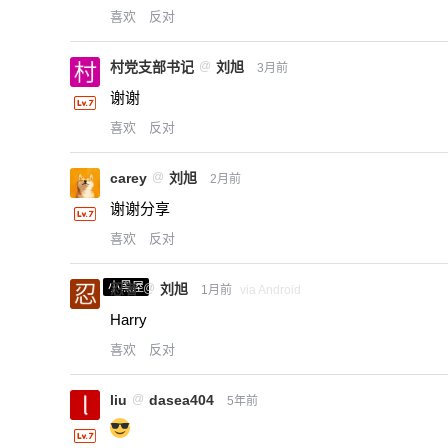
喜欢
反对
村党支部书记
@
刘旭
3月前
谢谢
喜欢
反对
carey
@
刘旭
2月前
谢谢分享
喜欢
反对
小黑屋
忍者
@
刘旭
1月前
via Android
Harry
喜欢
反对
liu
@
dasea404
5年前