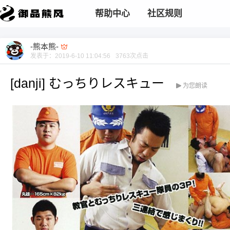
帮助中心
社区规则
-熊本熊-
发表于：
2019-6-10 11:04:56
3763
次点击
[danji] むっちりレスキュー
为您朗读