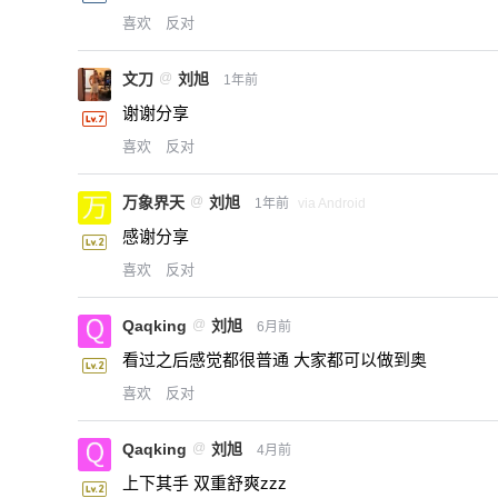
喜欢
反对
文刀
@
刘旭
1年前
谢谢分享
喜欢
反对
万象界天
@
刘旭
1年前
via Android
感谢分享
喜欢
反对
Qaqking
@
刘旭
6月前
看过之后感觉都很普通 大家都可以做到奥
喜欢
反对
Qaqking
@
刘旭
4月前
上下其手 双重舒爽zzz