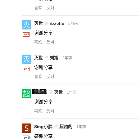
喜欢
反对
灭世
@
rbxchc
5月前
谢谢分享
喜欢
反对
灭世
@
刘旭
2年前
谢谢分享
喜欢
反对
小黑屋
超凶的
@
灭世
1年前
谢谢分享
喜欢
反对
Sing小胖
@
超凶的
1年前
感谢分享