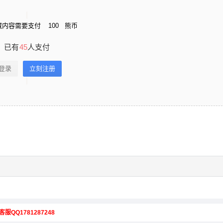
藏内容需要支付
100
熊币
已有
45
人支付
登录
立刻注册
客服QQ1781287248