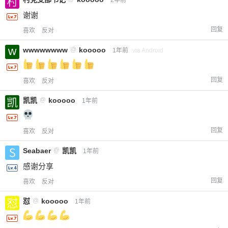
2年前
给-熊本熊-打赏
谢谢
付费内容
2
5
10
回复
喜欢
反对
元
元
元
wwwwwwww
@
kooooo
1年前
via Android
20
50
自定义
元
元
回复
喜欢
反对
¥
6位以上
凯凯
@
kooooo
1年前
您没有权限发布内容，请购买会员或者提升权
6位以上
限。
回复
喜欢
反对
Seabaer
@
凯凯
1年前
感谢分享
忘记密码？
找回
已有帐号？
登录
立刻支付
回复
喜欢
反对
怼
@
kooooo
1年前
立刻支付