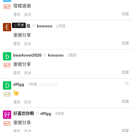
借楼谢谢
回复
喜欢
反对
小黑屋
Emp木易
@
kooooo
1月前
谢谢分享
回复
喜欢
反对
bearlover2020
@
kooooo
2周前
谢谢分享
回复
喜欢
反对
dffgg
2
7年前
via Android
回复
喜欢
反对
好喜欢你啊
@
dffgg
4年前
谢谢分享
回复
喜欢
反对