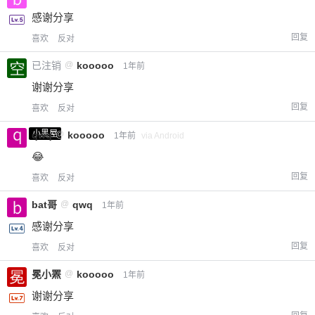
感谢分享
回复
喜欢
反对
已注销
@
kooooo
1年前
谢谢分享
回复
喜欢
反对
小黑屋
qwq
@
kooooo
1年前
via Android
😂
回复
喜欢
反对
bat哥
@
qwq
1年前
感谢分享
回复
喜欢
反对
冕小罴
@
kooooo
1年前
谢谢分享