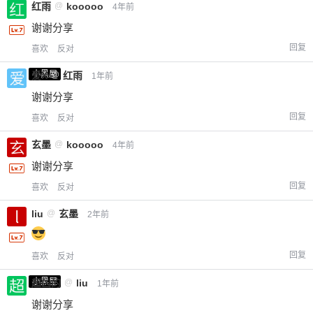
红雨
@
kooooo
4年前
谢谢分享
回复
喜欢
反对
小黑屋
爱X
@
红雨
1年前
谢谢分享
回复
喜欢
反对
玄墨
@
kooooo
4年前
谢谢分享
回复
喜欢
反对
liu
@
玄墨
2年前
回复
喜欢
反对
小黑屋
超凶的
@
liu
1年前
谢谢分享