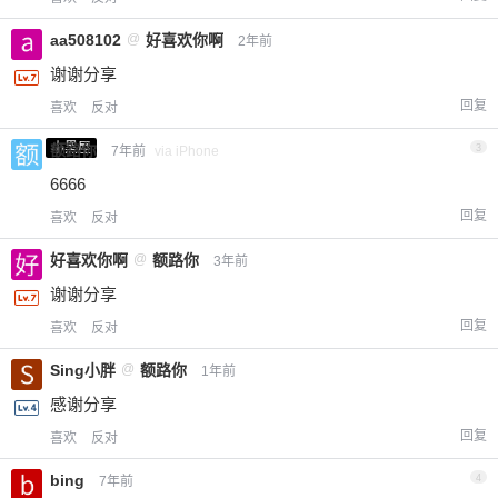
aa508102
@
好喜欢你啊
2年前
谢谢分享
回复
喜欢
反对
小黑屋
额路你
3
7年前
via iPhone
6666
回复
喜欢
反对
好喜欢你啊
@
额路你
3年前
谢谢分享
回复
喜欢
反对
Sing小胖
@
额路你
1年前
感谢分享
回复
喜欢
反对
bing
4
7年前