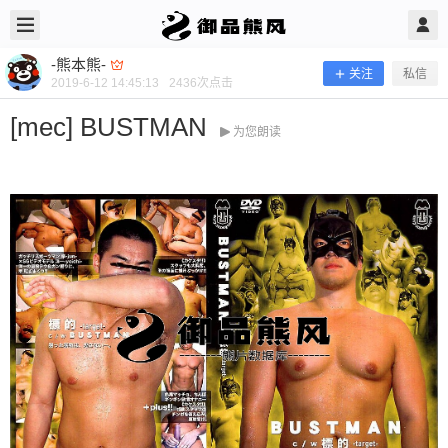
2019/6/12
-熊本熊- @ 御品熊风
-熊本熊-
关注
私信
2019-6-12 14:45:13
2436
次点击
[mec] BUSTMAN
为您朗读
[mec] BUSTMAN
当前隐藏内容需要支付100熊币 已有25人支付 登录