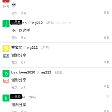
回复
喜欢
反对
小黑屋
jiangwen
@
ng212
3月前
via Android
还可以这样
回复
喜欢
反对
熊宝宝
@
ng212
1月前
谢谢分享
回复
喜欢
反对
bearlover2020
@
ng212
2周前
谢谢分享
回复
喜欢
反对
小黑屋
kbsbear
2
7年前
谢谢分享
回复