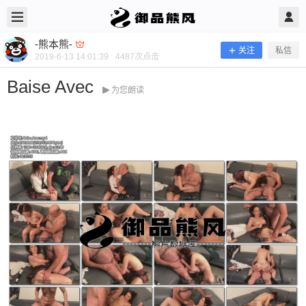
2019/6/13
-熊本熊- @ 御品熊风
-熊本熊-
关注
私信
2019-6-13 14:01:39
4487
次点击
Baise Avec
为您朗读
Baise Avec
当前隐藏内容需要支付100熊币 已有55人支付 登录