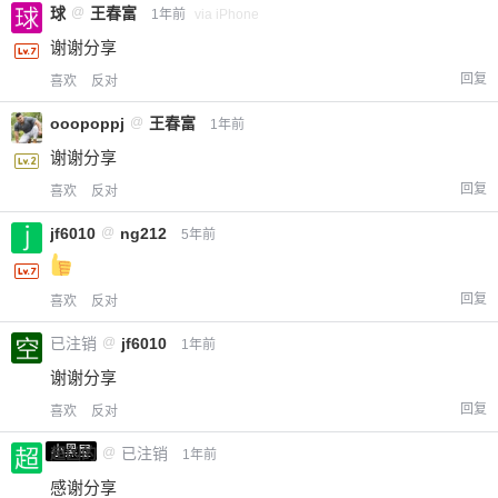
球
@
王春富
1年前
via iPhone
谢谢分享
回复
喜欢
反对
ooopoppj
@
王春富
1年前
谢谢分享
回复
喜欢
反对
jf6010
@
ng212
5年前
回复
喜欢
反对
已注销
@
jf6010
1年前
谢谢分享
回复
喜欢
反对
小黑屋
超凶的
@
已注销
1年前
感谢分享