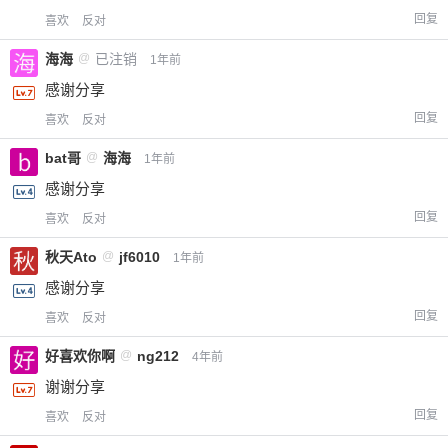
回复
喜欢
反对
海海
@
已注销
1年前
感谢分享
回复
喜欢
反对
bat哥
@
海海
1年前
感谢分享
回复
喜欢
反对
秋天Ato
@
jf6010
1年前
感谢分享
回复
喜欢
反对
好喜欢你啊
@
ng212
4年前
谢谢分享
回复
喜欢
反对