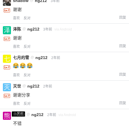
shadow
@
ng212
给-熊本熊-打赏
3年前
谢谢
付费内容
2
5
10
回复
喜欢
反对
元
元
元
泽陈
@
ng212
3年前
via Android
20
50
自定义
元
元
谢谢
回复
喜欢
反对
¥
6位以上
七月的雪
@
ng212
2年前
您没有权限发布内容，请购买会员或者提升权
6位以上
限。
回复
喜欢
反对
灭世
@
ng212
2年前
谢谢分享
忘记密码？
找回
已有帐号？
登录
立刻支付
回复
喜欢
反对
小黑屋
熊出没
@
ng212
2年前
via Android
立刻支付
不错