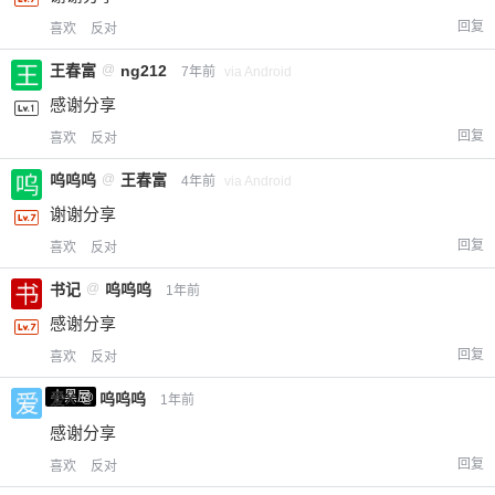
回复
喜欢
反对
王春富
@
ng212
7年前
via Android
感谢分享
回复
喜欢
反对
呜呜呜
@
王春富
4年前
via Android
谢谢分享
回复
喜欢
反对
书记
@
呜呜呜
1年前
感谢分享
回复
喜欢
反对
小黑屋
爱X
@
呜呜呜
1年前
感谢分享
回复
喜欢
反对