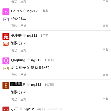
回复
喜欢
反对
Beires
@
ng212
1年前
感谢分享
回复
喜欢
反对
冕小罴
@
ng212
1年前
谢谢分享
回复
喜欢
反对
Qaqking
@
ng212
11月前
老头和美女 挺有喜感的
回复
喜欢
反对
小黑屋
Emp木易
@
ng212
10月前
谢谢分享
回复
喜欢
反对
小二
@
ng212
4月前
via Android