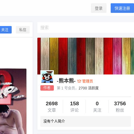
登录
快速注册
关注
私信
-熊本熊-
管理员
作者
第 1 号会员，
2700 活跃度
2698
158
0
3756
文章
评论
关注
粉丝
没有个人简介