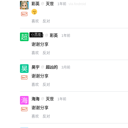
彩英
@
灭世
1年前
via Android
喜欢
反对
小黑屋
超凶的
@
彩英
1年前
谢谢分享
喜欢
反对
昊宇
@
超凶的
3月前
谢谢分享
喜欢
反对
海海
@
灭世
1年前
谢谢分享
喜欢
反对