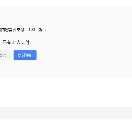
藏内容需要支付
100
熊币
已有
37
人支付
登录
立刻注册