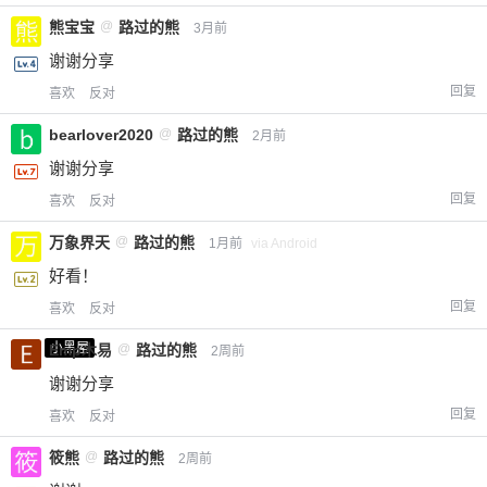
熊宝宝
@
路过的熊
3月前
谢谢分享
回复
喜欢
反对
bearlover2020
@
路过的熊
2月前
谢谢分享
回复
喜欢
反对
万象界天
@
路过的熊
1月前
via Android
好看！
回复
喜欢
反对
小黑屋
Emp木易
@
路过的熊
2周前
谢谢分享
回复
喜欢
反对
筱熊
@
路过的熊
2周前