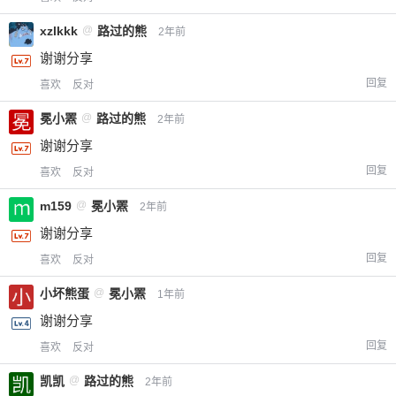
xzlkkk
@
路过的熊
¥
2年前
6位以上
谢谢分享
回复
喜欢
反对
您没有权限发布内容，请购买会员或者提升权
6位以上
限。
冕小罴
@
路过的熊
2年前
谢谢分享
回复
喜欢
反对
忘记密码？
找回
已有帐号？
登录
立刻支付
m159
@
冕小罴
2年前
谢谢分享
立刻支付
回复
喜欢
反对
小坏熊蛋
@
冕小罴
1年前
谢谢分享
回复
喜欢
反对
凯凯
@
路过的熊
2年前