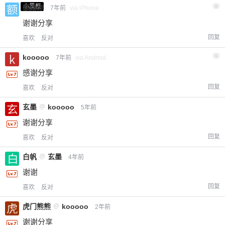
小黑屋
额路你
8
7年前
via iPhone
谢谢分享
回复
喜欢
反对
kooooo
9
7年前
via Android
感谢分享
回复
喜欢
反对
玄墨
@
kooooo
5年前
谢谢分享
回复
喜欢
反对
白帆
@
玄墨
4年前
谢谢
回复
喜欢
反对
虎门熊熊
@
kooooo
2年前
谢谢分享