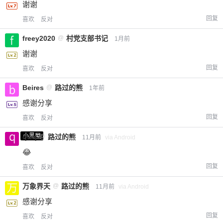
谢谢
回复
喜欢
反对
freey2020
@
村党支部书记
1月前
谢谢
回复
喜欢
反对
Beires
@
路过的熊
1年前
感谢分享
回复
喜欢
反对
小黑屋
qwq
@
路过的熊
11月前
via Android
😂
回复
喜欢
反对
万象界天
@
路过的熊
11月前
via Android
感谢分享
回复
喜欢
反对