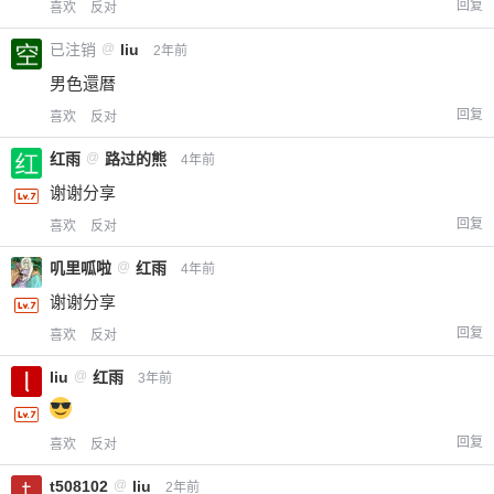
回复
喜欢
反对
已注销
@
liu
2年前
男色還暦
回复
喜欢
反对
红雨
@
路过的熊
4年前
谢谢分享
回复
喜欢
反对
叽里呱啦
@
红雨
4年前
谢谢分享
回复
喜欢
反对
liu
@
红雨
3年前
回复
喜欢
反对
t508102
@
liu
2年前