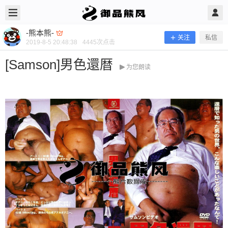
2019/8/05
-熊本熊- @ 御品熊风
-熊本熊-
关注
私信
2019-8-5 20:48:38
4445
次点击
[Samson]男色還暦
为您朗读
[Samson]男色還暦
当前隐藏内容需要支付100熊币 已有23人支付 登录