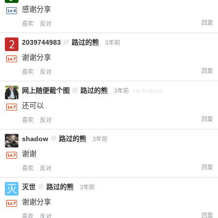
感谢分享
回复
喜欢
反对
2039744983
@
路过的熊
3年前
谢谢分享
回复
喜欢
反对
网上随便截个图
@
路过的熊
3年前
via Android
还可以
回复
喜欢
反对
shadow
@
路过的熊
3年前
谢谢
给-熊本熊-打赏
回复
喜欢
反对
付费内容
2
5
10
元
元
元
灭世
@
路过的熊
3年前
谢谢分享
20
50
自定义
元
元
回复
喜欢
反对