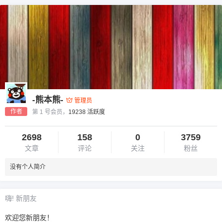
-熊本熊-
管理员
作者
第 1 号会员，
19238 活跃度
2698
158
0
3759
文章
评论
关注
粉丝
没有个人简介
嗨! 新朋友
欢迎您新朋友！