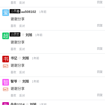
回复
喜欢
反对
小黑屋
爱X
@
aa508102
1年前
谢谢分享
回复
喜欢
反对
小黑屋
超凶的
@
刘旭
1年前
谢谢分享
回复
喜欢
反对
书记
@
刘旭
1年前
谢谢分享
回复
喜欢
反对
智爷
@
刘旭
1年前
谢谢分享
回复
喜欢
反对
牛牛1214
@
刘旭
1年前