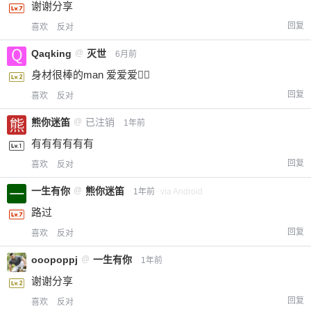
谢谢分享
回复
喜欢
反对
Qaqking
@
灭世
6月前
身材很棒的man 爱爱爱😮‍💨
回复
喜欢
反对
熊你迷笛
@
已注销
1年前
有有有有有有
回复
喜欢
反对
一生有你
@
熊你迷笛
1年前
via Android
路过
回复
喜欢
反对
ooopoppj
@
一生有你
1年前
谢谢分享
回复
喜欢
反对