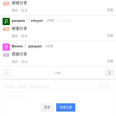
谢谢分享
回复
喜欢
反对
panpan
@
xinyun
2年前
via Android
谢谢分享
回复
喜欢
反对
Beires
@
panpan
9月前
感谢分享
回复
喜欢
反对
❮
❯
1/66
修改资料
欢迎您，新朋友，感谢参与互动！
登录
快速注册