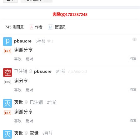
客服QQ1781287248
745 条回复
A
作者
M
管理员
1
pbsucre
6年前
1
谢谢分享
回复
喜欢
反对
已注销
@
pbsucre
6年前
via Android
谢分享
回复
喜欢
反对
灭世
@
已注销
2年前
谢谢分享
回复
喜欢
反对
灭世
@
灭世
8月前