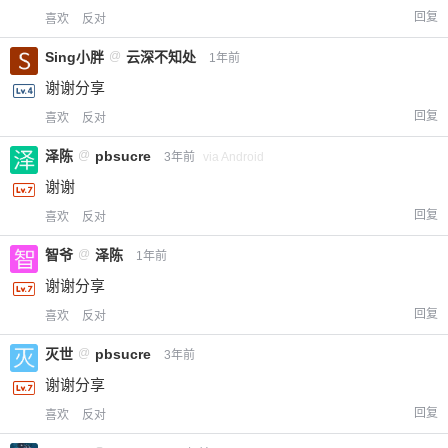
回复
喜欢
反对
Sing小胖
@
云深不知处
1年前
谢谢分享
回复
喜欢
反对
泽陈
@
pbsucre
3年前
via Android
谢谢
回复
喜欢
反对
智爷
@
泽陈
1年前
谢谢分享
回复
喜欢
反对
灭世
@
pbsucre
3年前
给-熊本熊-打赏
谢谢分享
回复
喜欢
反对
付费内容
2
5
10
元
元
元