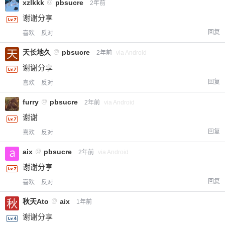
xzlkkk
@
pbsucre
2年前
谢谢分享
20
50
自定义
元
元
回复
喜欢
反对
¥
天长地久
@
pbsucre
2年前
via Android
6位以上
谢谢分享
您没有权限发布内容，请购买会员或者提升权
6位以上
回复
喜欢
反对
限。
furry
@
pbsucre
2年前
via Android
谢谢
回复
喜欢
反对
忘记密码？
找回
已有帐号？
登录
立刻支付
aix
@
pbsucre
2年前
via Android
立刻支付
谢谢分享
回复
喜欢
反对
秋天Ato
@
aix
1年前
谢谢分享