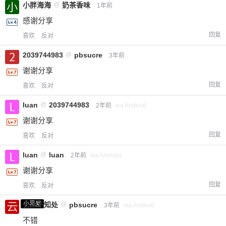
小胖海海
@
奶茶香味
1年前
感谢分享
回复
喜欢
反对
2039744983
@
pbsucre
3年前
谢谢分享
回复
喜欢
反对
luan
@
2039744983
2年前
via Android
谢谢分享
回复
喜欢
反对
luan
@
luan
2年前
via Android
谢谢分享
回复
喜欢
反对
小黑屋
云深不知处
@
pbsucre
3年前
via Android
不错