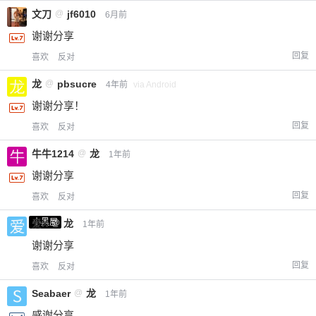
文刀
@
jf6010
6月前
谢谢分享
回复
喜欢
反对
龙
@
pbsucre
4年前
via Android
谢谢分享！
回复
喜欢
反对
牛牛1214
@
龙
1年前
谢谢分享
回复
喜欢
反对
小黑屋
爱X
@
龙
1年前
谢谢分享
回复
喜欢
反对
Seabaer
@
龙
1年前
感谢分享