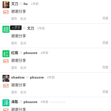
文刀
@
liu
1年前
谢谢分享
回复
喜欢
反对
小黑屋
超凶的
@
文刀
1年前
谢谢分享
回复
喜欢
反对
红雨
@
pbsucre
4年前
谢谢分享
回复
喜欢
反对
shadow
@
pbsucre
4年前
谢谢分享
回复
喜欢
反对
泽陈
@
pbsucre
4年前
via Android
谢谢分享