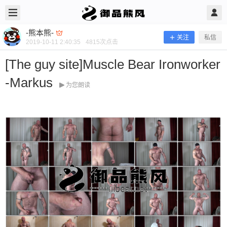
2019/10/11
-熊本熊- @ 御品熊风
-熊本熊-
关注
私信
2019-10-11 2:40:35
4815
次点击
[The guy site]Muscle Bear Ironworker
-Markus
为您朗读
[The guy site]Muscle Bear Ironworker-
Markus
当前隐藏内容需要支付100熊币 已有54人支付 登录