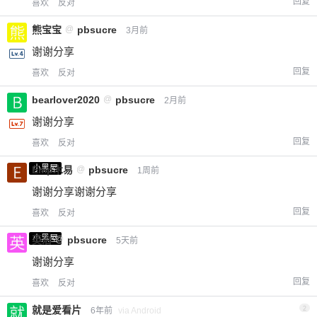
回复
喜欢
反对
熊宝宝
@
pbsucre
3月前
谢谢分享
回复
喜欢
反对
bearlover2020
@
pbsucre
2月前
谢谢分享
回复
喜欢
反对
小黑屋
Emp木易
@
pbsucre
1周前
谢谢分享谢谢分享
回复
喜欢
反对
小黑屋
英治
@
pbsucre
5天前
谢谢分享
回复
喜欢
反对
就是爱看片
2
6年前
via Android