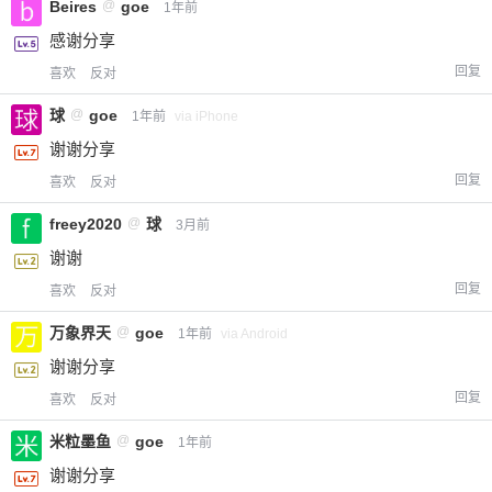
Beires
@
goe
1年前
感谢分享
回复
喜欢
反对
球
@
goe
1年前
via iPhone
谢谢分享
回复
喜欢
反对
freey2020
@
球
3月前
谢谢
回复
喜欢
反对
万象界天
@
goe
1年前
via Android
谢谢分享
回复
喜欢
反对
米粒墨鱼
@
goe
1年前
谢谢分享