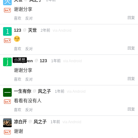
2年前
谢谢分享
回复
喜欢
反对
123
@
灭世
2年前
via Android
回复
喜欢
反对
小黑屋
jiangwen
@
123
1年前
via Android
谢谢分享
回复
喜欢
反对
一生有你
@
风之子
1年前
via Android
看看有没有人
回复
喜欢
反对
凉白开
@
风之子
1年前
via Android
谢谢