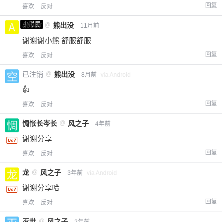
回复
喜欢
反对
小黑屋
a0987
@
熊出没
11月前
谢谢谢小熊 舒服舒服
回复
喜欢
反对
已注销
@
熊出没
8月前
via Android
👍
回复
喜欢
反对
惆怅长岑长
@
风之子
4年前
谢谢分享
回复
喜欢
反对
龙
@
风之子
3年前
via Android
谢谢分享哈
回复
喜欢
反对
灭世
@
风之子