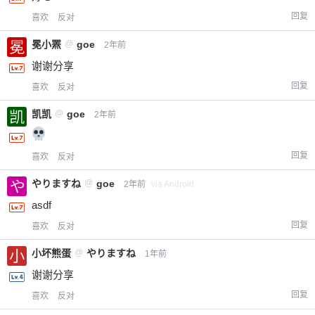
回复
喜欢
反对
冕小罴
@
goe
2年前
谢谢分享
回复
喜欢
反对
凯凯
@
goe
2年前
回复
喜欢
反对
やりますね
@
goe
2年前
via Android
asdf
回复
喜欢
反对
小坏熊蛋
@
やりますね
1年前
谢谢分享
回复
喜欢
反对