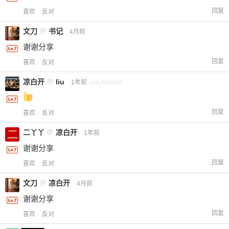
回复
喜欢
反对
文刀
@
书记
4月前
谢谢分享
回复
喜欢
反对
凉白开
@
liu
1年前
via Android
回复
喜欢
反对
二丫丫
@
凉白开
1年前
谢谢分享
回复
喜欢
反对
文刀
@
凉白开
4月前
谢谢分享
回复
喜欢
反对