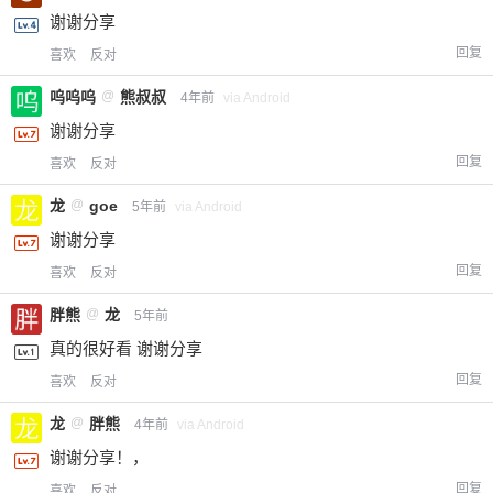
谢谢分享
回复
喜欢
反对
呜呜呜
@
熊叔叔
4年前
via Android
谢谢分享
回复
喜欢
反对
龙
@
goe
5年前
via Android
谢谢分享
给-熊本熊-打赏
回复
喜欢
反对
胖熊
@
龙
5年前
付费内容
2
5
10
元
元
元
真的很好看 谢谢分享
20
50
自定义
回复
喜欢
反对
元
元
龙
@
胖熊
4年前
via Android
¥
谢谢分享！，
6位以上
回复
喜欢
反对