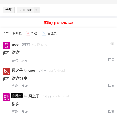
全部
# Tequila
61
客服QQ1781287248
1238 条回复
A
作者
M
管理员
goe
1
5年前
via iPhone
谢谢
回复
喜欢
反对
风之子
@
goe
5年前
via Android
谢谢分享
回复
喜欢
反对
小黑屋
熊出没
@
风之子
4年前
via Android
谢谢
回复
喜欢
反对