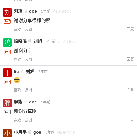
您没有权限发布内容，请购买会员或者提升权
6位以上
刘旭
@
goe
5年前
via Android
限。
谢谢分享很棒的熊
回复
喜欢
反对
忘记密码？
找回
已有帐号？
登录
立刻支付
呜呜呜
@
刘旭
4年前
via Android
谢谢分享
立刻支付
回复
喜欢
反对
liu
@
刘旭
2年前
回复
喜欢
反对
胖熊
@
goe
5年前
谢谢分享啊
回复
喜欢
反对
小月半
@
goe
5年前
via iPhone