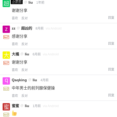
小黑屋
超凶的
@
liu
1年前
谢谢分享
回复
喜欢
反对
zz
@
超凶的
8月前
via Android
感谢分享
回复
喜欢
反对
大橘
@
liu
6月前
via Android
谢谢分享
回复
喜欢
反对
Qaqking
@
liu
4月前
中年男士的前列腺保健操
回复
喜欢
反对
蜜蜜
@
liu
1月前
via Android