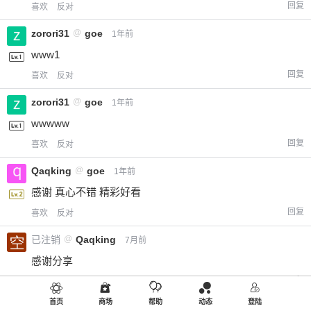
回复
喜欢
反对
zorori31
@
goe
1年前
www1
回复
喜欢
反对
zorori31
@
goe
1年前
wwwww
回复
喜欢
反对
Qaqking
@
goe
1年前
感谢 真心不错 精彩好看
回复
喜欢
反对
已注销
@
Qaqking
7月前
感谢分享
回复
喜欢
反对
首页
商场
帮助
动态
登陆
大橘
@
goe
11月前
via Android