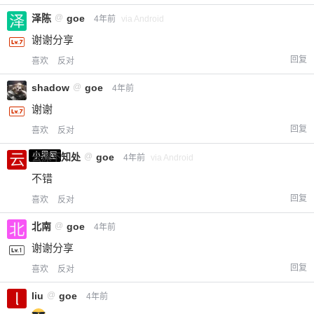
泽陈
@
goe
4年前
via Android
谢谢分享
回复
喜欢
反对
shadow
@
goe
4年前
谢谢
回复
喜欢
反对
小黑屋
云深不知处
@
goe
4年前
via Android
不错
回复
喜欢
反对
北南
@
goe
4年前
谢谢分享
回复
喜欢
反对
liu
@
goe
4年前