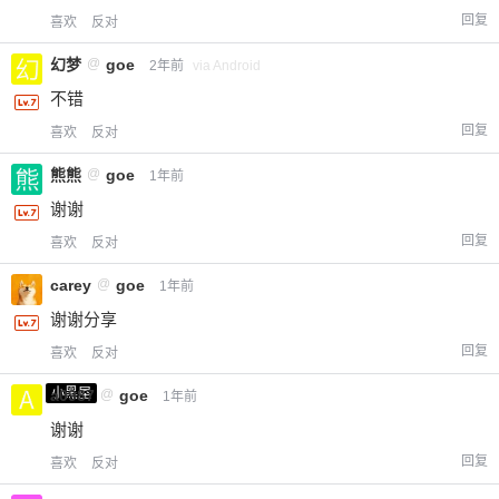
回复
喜欢
反对
幻梦
@
goe
2年前
via Android
不错
回复
喜欢
反对
熊熊
@
goe
1年前
谢谢
回复
喜欢
反对
carey
@
goe
1年前
谢谢分享
回复
喜欢
反对
小黑屋
a0987
@
goe
1年前
谢谢
回复
喜欢
反对