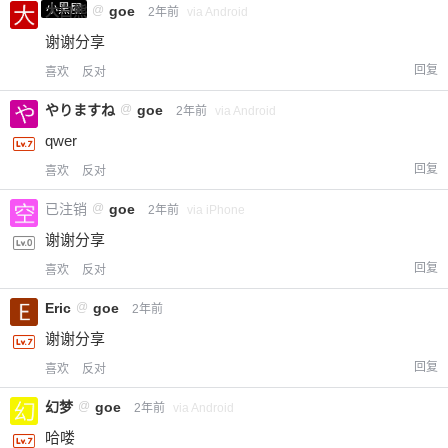
小黑屋
大白熊
@
goe
2年前
via Android
谢谢分享
回复
喜欢
反对
やりますね
@
goe
2年前
via Android
qwer
回复
喜欢
反对
已注销
@
goe
2年前
via iPhone
谢谢分享
回复
喜欢
反对
Eric
@
goe
2年前
谢谢分享
回复
喜欢
反对
幻梦
@
goe
2年前
via Android
哈喽