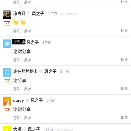
回复
喜欢
反对
凉白开
@
风之子
1年前
via Android
回复
喜欢
反对
小黑屋
爱X
@
风之子
1年前
谢谢分享
回复
喜欢
反对
走在熊熊路上
@
风之子
9月前
谢分享
回复
喜欢
反对
carey
@
风之子
6月前
谢谢分享
回复
喜欢
反对
大橘
@
风之子
4月前
via Android