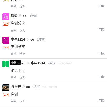
回复
喜欢
反对
海海
@
cc
1年前
谢谢分享
回复
喜欢
反对
牛牛1214
@
cc
1年前
感谢分享
回复
喜欢
反对
小黑屋
jiangwen
@
牛牛1214
4月前
via Android
第五下了
回复
喜欢
反对
凉白开
@
cc
1年前
via Android
谢谢
回复
喜欢
反对