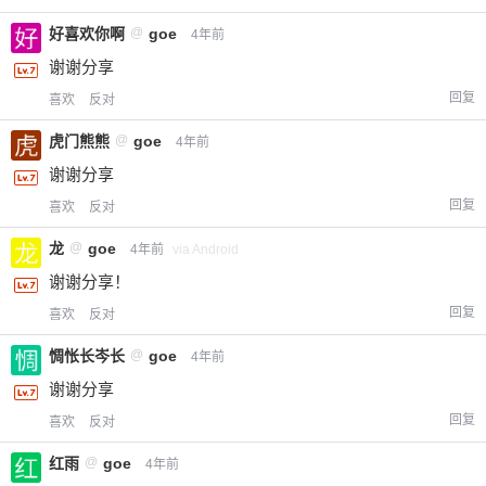
好喜欢你啊
@
goe
4年前
谢谢分享
回复
喜欢
反对
虎门熊熊
@
goe
4年前
谢谢分享
回复
喜欢
反对
龙
@
goe
4年前
via Android
谢谢分享！
回复
喜欢
反对
惆怅长岑长
@
goe
4年前
谢谢分享
回复
喜欢
反对
红雨
@
goe
4年前