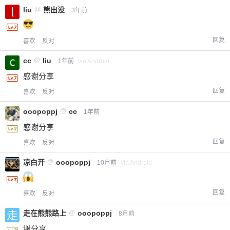
liu
@
熊出没
3年前
回复
喜欢
反对
cc
@
liu
1年前
via Android
感谢分享
回复
喜欢
反对
ooopoppj
@
cc
1年前
感谢分享
回复
喜欢
反对
凉白开
@
ooopoppj
10月前
via Android
回复
喜欢
反对
走在熊熊路上
@
ooopoppj
8月前
谢分享