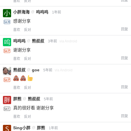
回复
喜欢
反对
小胖海海
@
呜呜呜
1年前
感谢分享
回复
喜欢
反对
呜呜呜
@
熊叔叔
3年前
via Android
谢谢分享
回复
喜欢
反对
熊叔叔
@
goe
5年前
via Android
回复
喜欢
反对
胖熊
@
熊叔叔
5年前
真的很好看 谢谢分享
回复
喜欢
反对
Sing小胖
@
胖熊
1年前