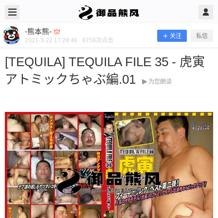
2021/3/22
-熊本熊- @ 御品熊风
-熊本熊-
关注
私信
2021-3-22 17:28:46
8759
次点击
[TEQUILA] TEQUILA FILE 35 - 虎寅
アトミックちゃぶ編.01
为您朗读
[TEQUILA] TEQUILA FILE 35 - 虎寅
アトミックちゃぶ編.01
当前隐藏内容需要支付200熊币 已有98人支付 登录