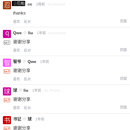
小黑屋
忍者
@
cc
3周前
via Android
thanks
回复
喜欢
反对
Qwe
@
liu
1年前
via Android
谢谢分享
回复
喜欢
反对
智爷
@
Qwe
1年前
谢谢分享
回复
喜欢
反对
球
@
liu
1年前
via iPhone
谢谢分享
回复
喜欢
反对
书记
@
球
1年前
谢谢分享