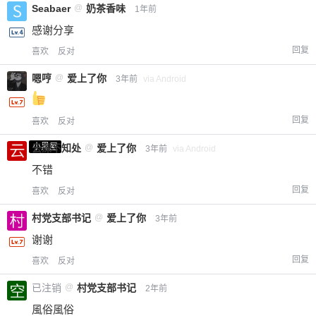
Seabaer
@
奶茶香味
1年前
您没有权限发布内容，请购买会员或者提升权
6位以上
限。
感谢分享
回复
喜欢
反对
嗯哼
@
爱上了你
3年前
via Android
忘记密码？
找回
已有帐号？
登录
立刻支付
回复
喜欢
反对
立刻支付
小黑屋
云深不知处
@
爱上了你
3年前
via Android
不错
回复
喜欢
反对
村党支部书记
@
爱上了你
3年前
谢谢
回复
喜欢
反对
已注销
@
村党支部书记
2年前
風俗風俗