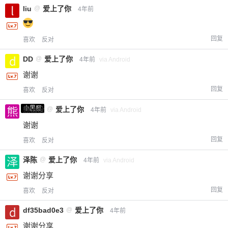
liu
@
爱上了你
4年前
回复
喜欢
反对
DD
@
爱上了你
4年前
via Android
谢谢
回复
喜欢
反对
小黑屋
熊出没
@
爱上了你
4年前
via Android
谢谢
回复
喜欢
反对
泽陈
@
爱上了你
4年前
via Android
谢谢分享
回复
喜欢
反对
df35bad0e3
@
爱上了你
4年前
谢谢分享