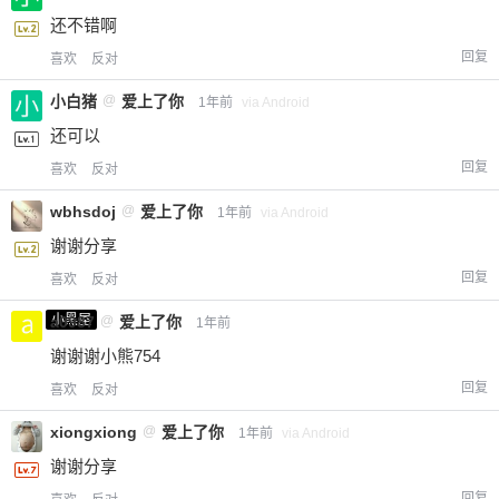
还不错啊
回复
喜欢
反对
小白猪
@
爱上了你
1年前
via Android
还可以
回复
喜欢
反对
wbhsdoj
@
爱上了你
1年前
via Android
谢谢分享
回复
喜欢
反对
小黑屋
a0987
@
爱上了你
1年前
谢谢谢小熊754
回复
喜欢
反对
xiongxiong
@
爱上了你
1年前
via Android
谢谢分享
回复