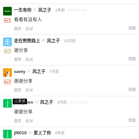
一生有你
@
风之子
1年前
via Android
看看有没有人
回复
喜欢
反对
走在熊熊路上
@
风之子
10月前
谢分享
回复
喜欢
反对
carey
@
风之子
7月前
谢谢分享
回复
喜欢
反对
小黑屋
jiangwen
@
风之子
3月前
via Android
谢谢分享
回复
喜欢
反对
jf6010
@
爱上了你
4年前