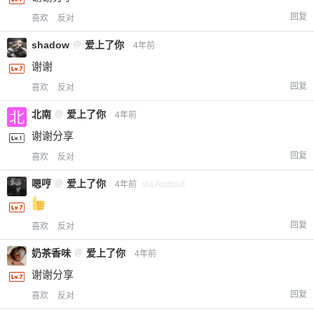
回复
喜欢
反对
shadow
@
爱上了你
4年前
谢谢
回复
喜欢
反对
北南
@
爱上了你
4年前
谢谢分享
回复
喜欢
反对
给-熊本熊-打赏
嗯哼
@
爱上了你
4年前
via Android
付费内容
2
5
10
元
元
元
回复
喜欢
反对
20
50
自定义
元
元
奶茶香味
@
爱上了你
4年前
谢谢分享
¥
6位以上
回复
喜欢
反对