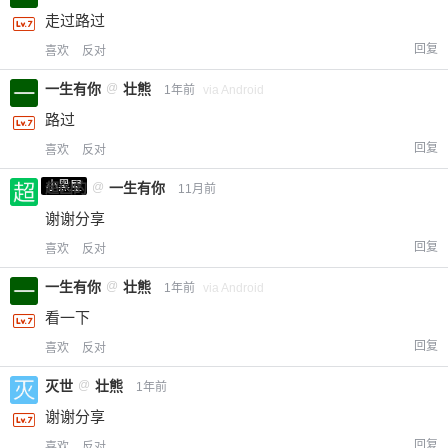
走过路过
回复
喜欢
反对
一生有你
@
壮熊
1年前
via Android
路过
回复
喜欢
反对
小黑屋
超凶的
@
一生有你
11月前
谢谢分享
回复
喜欢
反对
一生有你
@
壮熊
1年前
via Android
看一下
回复
喜欢
反对
灭世
@
壮熊
1年前
谢谢分享
回复
喜欢
反对