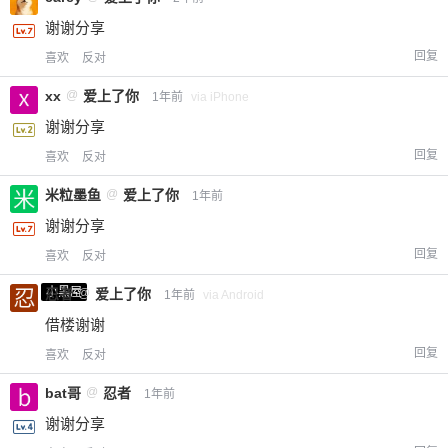
谢谢分享
回复
喜欢
反对
xx
@
爱上了你
1年前
via iPhone
谢谢分享
回复
喜欢
反对
米粒墨鱼
@
爱上了你
1年前
谢谢分享
回复
喜欢
反对
小黑屋
忍者
@
爱上了你
1年前
via Android
借楼谢谢
回复
喜欢
反对
bat哥
@
忍者
1年前
谢谢分享