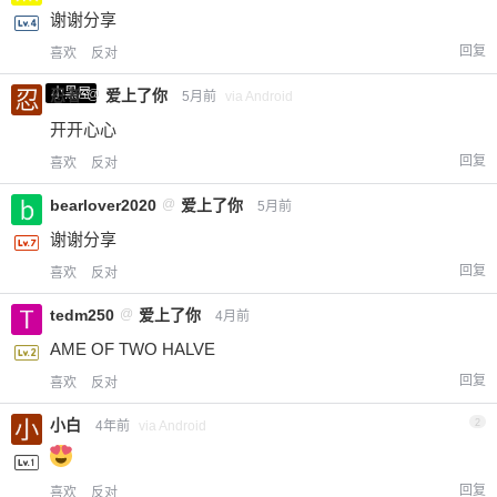
谢谢分享
回复
喜欢
反对
小黑屋
忍者
@
爱上了你
5月前
via Android
开开心心
回复
喜欢
反对
bearlover2020
@
爱上了你
5月前
谢谢分享
回复
喜欢
反对
tedm250
@
爱上了你
4月前
AME OF TWO HALVE
回复
喜欢
反对
小白
2
4年前
via Android
回复
喜欢
反对