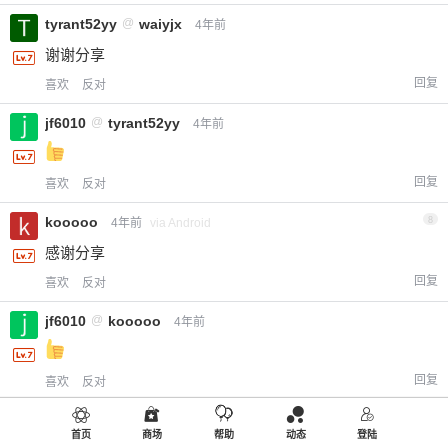
tyrant52yy
@
waiyjx
4年前
谢谢分享
回复
喜欢
反对
jf6010
@
tyrant52yy
4年前
回复
喜欢
反对
kooooo
8
4年前
via Android
感谢分享
回复
喜欢
反对
jf6010
@
kooooo
4年前
回复
喜欢
反对
愚人码头
9
4年前
首页
商场
帮助
动态
登陆