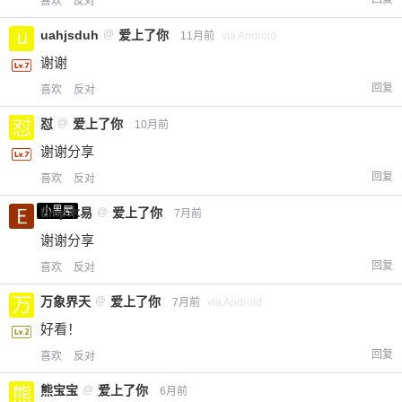
喜欢
反对
uahjsduh
@
爱上了你
11月前
via Android
谢谢
回复
喜欢
反对
怼
@
爱上了你
10月前
谢谢分享
回复
喜欢
反对
小黑屋
Emp木易
@
爱上了你
7月前
谢谢分享
回复
喜欢
反对
万象界天
@
爱上了你
7月前
via Android
好看！
回复
喜欢
反对
熊宝宝
@
爱上了你
6月前