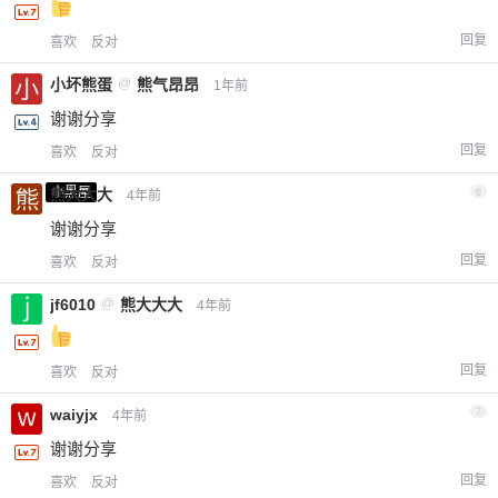
回复
喜欢
反对
小坏熊蛋
@
熊气昂昂
1年前
谢谢分享
回复
喜欢
反对
小黑屋
熊大大大
6
4年前
谢谢分享
回复
喜欢
反对
jf6010
@
熊大大大
4年前
回复
喜欢
反对
waiyjx
7
4年前
谢谢分享
回复
喜欢
反对