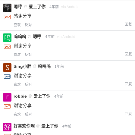
嗯哼
@
爱上了你
4年前
via Android
感谢分享
回复
喜欢
反对
呜呜呜
@
嗯哼
4年前
via Android
谢谢分享
回复
喜欢
反对
Sing小胖
@
呜呜呜
1年前
谢谢分享
回复
喜欢
反对
robbie
@
爱上了你
4年前
谢谢分享
回复
喜欢
反对
好喜欢你啊
@
爱上了你
4年前