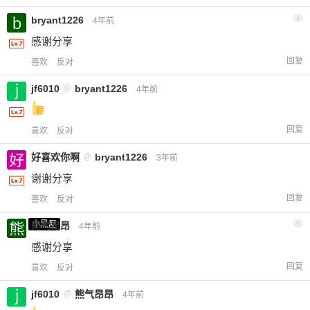
bryant1226
4
4年前
感谢分享
回复
喜欢
反对
jf6010
@
bryant1226
4年前
回复
喜欢
反对
好喜欢你啊
@
bryant1226
3年前
谢谢分享
回复
喜欢
反对
小黑屋
熊气昂昂
5
4年前
感谢分享
回复
喜欢
反对
jf6010
@
熊气昂昂
4年前