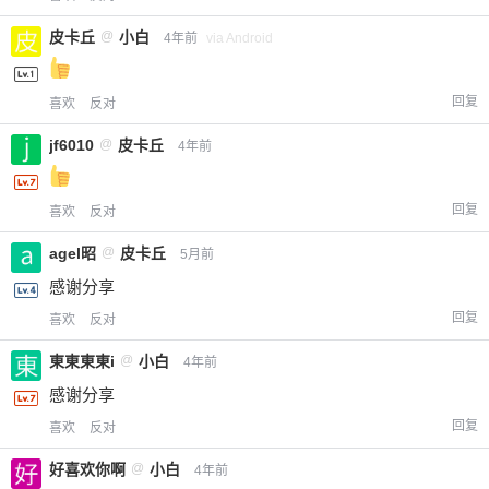
皮卡丘
@
小白
4年前
via Android
回复
喜欢
反对
jf6010
@
皮卡丘
4年前
回复
喜欢
反对
agel昭
@
皮卡丘
5月前
感谢分享
回复
喜欢
反对
東東東東i
@
小白
4年前
感谢分享
回复
喜欢
反对
好喜欢你啊
@
小白
4年前