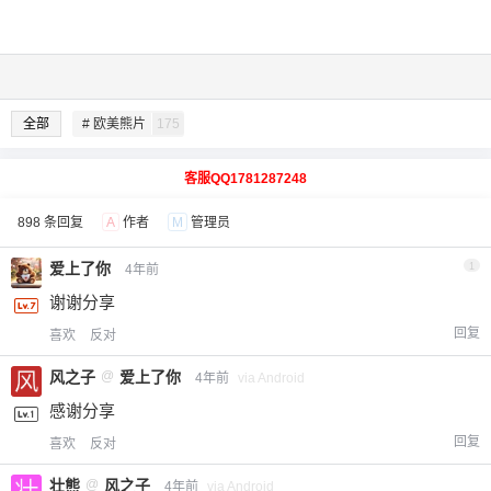
全部
# 欧美熊片
175
客服QQ1781287248
898 条回复
A
作者
M
管理员
爱上了你
1
4年前
谢谢分享
回复
喜欢
反对
风之子
@
爱上了你
4年前
via Android
感谢分享
回复
喜欢
反对
壮熊
@
风之子
4年前
via Android