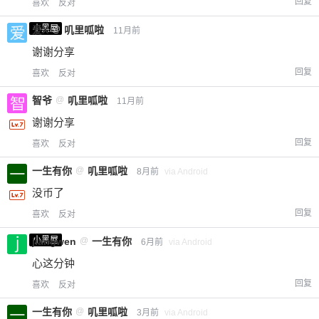
回复
喜欢
反对
小黑屋
爱X
@
叽里呱啦
11月前
谢谢分享
回复
喜欢
反对
智爷
@
叽里呱啦
11月前
谢谢分享
回复
喜欢
反对
一生有你
@
叽里呱啦
8月前
via Android
没币了
回复
喜欢
反对
小黑屋
jiangwen
@
一生有你
6月前
via Android
心这分钟
回复
喜欢
反对
一生有你
@
叽里呱啦
3月前
via Android