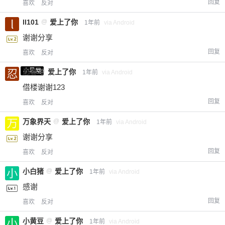
回复
喜欢
反对
ll101
@
爱上了你
1年前
via Android
谢谢分享
回复
喜欢
反对
小黑屋
忍者
@
爱上了你
1年前
via Android
借楼谢谢123
回复
喜欢
反对
万象界天
@
爱上了你
1年前
via Android
谢谢分享
回复
喜欢
反对
小白猪
@
爱上了你
1年前
via Android
感谢
回复
喜欢
反对
小黄豆
@
爱上了你
1年前
via Android