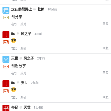
走在熊熊路上
@
壮熊
10月前
谢分享
回复
喜欢
反对
liu
@
风之子
4年前
回复
喜欢
反对
灭世
@
风之子
2年前
谢谢分享
回复
喜欢
反对
liu
@
灭世
2年前
回复
喜欢
反对
书记
@
灭世
11月前