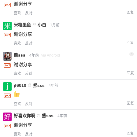
谢谢分享
回复
喜欢
反对
米粒墨鱼
@
小白
1月前
谢谢分享
回复
喜欢
反对
熊sss
3
4年前
via Android
谢谢分享
回复
喜欢
反对
jf6010
@
熊sss
4年前
回复
喜欢
反对
好喜欢你啊
@
熊sss
4年前
谢谢分享
回复
喜欢
反对