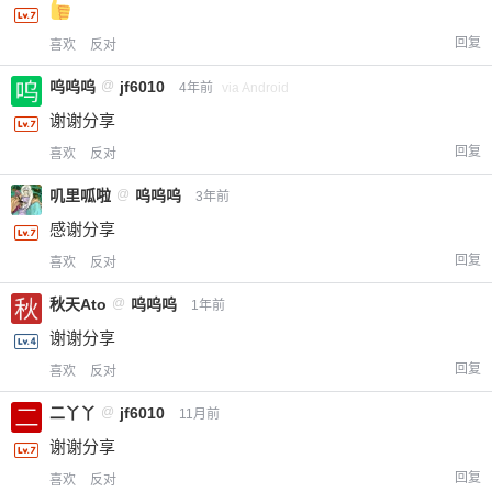
回复
喜欢
反对
呜呜呜
@
jf6010
4年前
via Android
谢谢分享
回复
喜欢
反对
叽里呱啦
@
呜呜呜
3年前
感谢分享
回复
喜欢
反对
秋天Ato
@
呜呜呜
1年前
谢谢分享
回复
喜欢
反对
二丫丫
@
jf6010
11月前
谢谢分享
回复
喜欢
反对