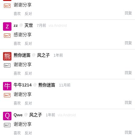
谢谢分享
回复
喜欢
反对
zz
@
灭世
7月前
via Android
感谢分享
回复
喜欢
反对
熊你迷笛
@
风之子
1年前
谢谢分享
回复
喜欢
反对
牛牛1214
@
熊你迷笛
11月前
谢谢分享
回复
喜欢
反对
Qwe
@
风之子
1年前
via Android
谢谢分享
回复
喜欢
反对