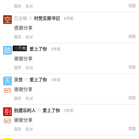
回复
喜欢
反对
已注销
@
村党支部书记
8月前
感谢分享
回复
喜欢
反对
小黑屋
酷乐
@
爱上了你
3年前
谢谢分享
回复
喜欢
反对
灭世
@
爱上了你
3年前
谢谢分享
回复
喜欢
反对
别遗忘的人
@
爱上了你
3年前
谢谢分享
回复
喜欢
反对