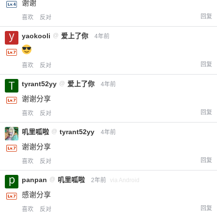
谢谢
回复
喜欢
反对
yaokooli
@
爱上了你
4年前
回复
喜欢
反对
tyrant52yy
@
爱上了你
4年前
谢谢分享
回复
喜欢
反对
叽里呱啦
@
tyrant52yy
4年前
谢谢分享
回复
喜欢
反对
panpan
@
叽里呱啦
2年前
via Android
感谢分享
回复
喜欢
反对