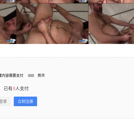
藏内容需要支付
300
熊币
已有
8
人支付
登录
立刻注册