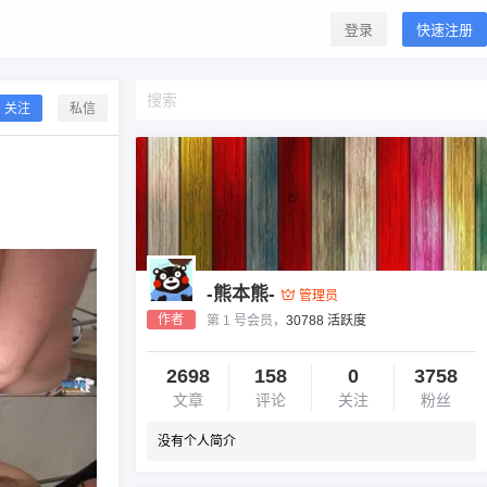
登录
快速注册
关注
私信
-熊本熊-
管理员
作者
第 1 号会员，
30788 活跃度
2698
158
0
3758
文章
评论
关注
粉丝
没有个人简介