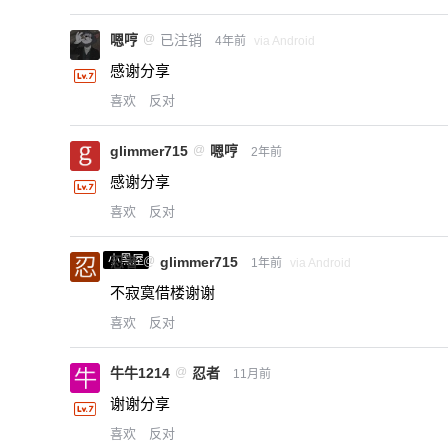
嗯哼
@
已注销
4年前
via Android
感谢分享
喜欢
反对
glimmer715
@
嗯哼
2年前
感谢分享
喜欢
反对
小黑屋
忍者
@
glimmer715
1年前
via Android
不寂寞借楼谢谢
喜欢
反对
牛牛1214
@
忍者
11月前
谢谢分享
喜欢
反对