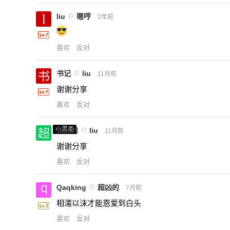
liu
@
嗯哼
2年前
喜欢
反对
书记
@
liu
11月前
谢谢分享
喜欢
反对
小黑屋
超凶的
@
liu
11月前
谢谢分享
喜欢
反对
Qaqking
@
超凶的
7月前
相濡以沫才能恩爱到白头
喜欢
反对