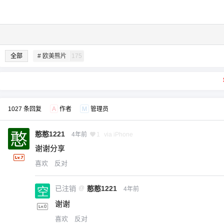
全部
# 欧美熊片
175
1027 条回复
A
作者
M
管理员
憨憨1221
4年前
1
via iPhone
谢谢分享
喜欢
反对
已注销
@
憨憨1221
4年前
谢谢
喜欢
反对