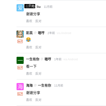
小黑屋
爱X
@
liu
11月前
谢谢分享
喜欢
反对
彩英
@
嗯哼
2年前
via Android
喜欢
反对
一生有你
@
嗯哼
1年前
via Android
看一下
喜欢
反对
海海
@
一生有你
11月前
谢谢分享
喜欢
反对