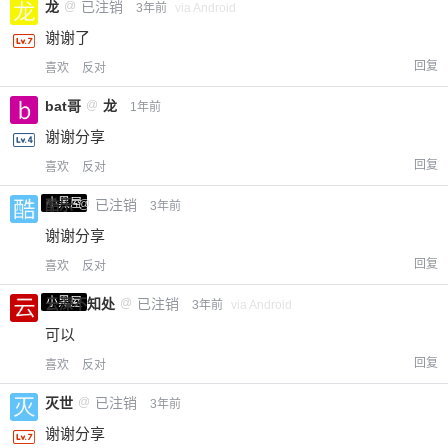
龙
@
已注销
3年前
via Android
谢谢了
回复
喜欢
反对
bat哥
@
龙
1年前
谢谢分享
回复
喜欢
反对
小黑屋
酷乐
@
已注销
3年前
谢谢分享
回复
喜欢
反对
小黑屋
云深不知处
@
已注销
3年前
via Android
可以
回复
喜欢
反对
灭世
@
已注销
3年前
谢谢分享