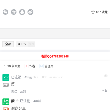
107
收藏
全部
# FC2
359
客服QQ1781287248
1090 条回复
A
作者
M
管理员
1
已注销
4年前
2
2
via Android
第一
回复
喜欢
反对
麟
@
已注销
4年前
谢谢分享