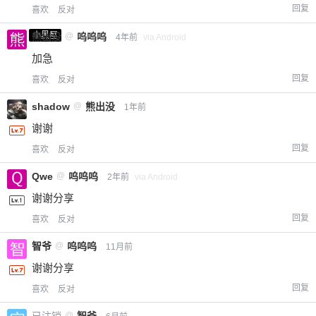
回复
喜欢
反对
小黑屋
熊出没
@
呜呜呜
4年前
via Android
加急
回复
喜欢
反对
shadow
@
熊出没
1年前
谢谢
回复
喜欢
反对
Qwe
@
呜呜呜
2年前
via Android
谢谢分享
回复
喜欢
反对
智爷
@
呜呜呜
11月前
谢谢分享
回复
喜欢
反对
@