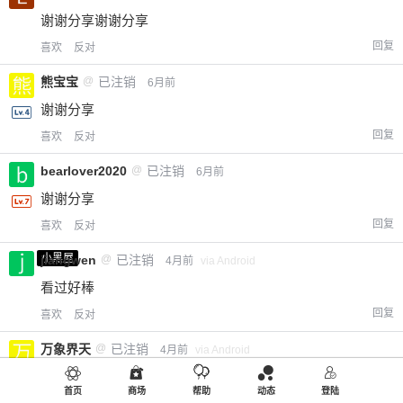
谢谢分享谢谢分享
回复
喜欢
反对
熊宝宝
@
已注销
6月前
谢谢分享
回复
喜欢
反对
bearlover2020
@
已注销
6月前
谢谢分享
回复
喜欢
反对
小黑屋
jiangwen
@
已注销
4月前
via Android
看过好棒
回复
喜欢
反对
万象界天
@
已注销
4月前
via Android
好看！
首页
商场
帮助
动态
登陆
回复