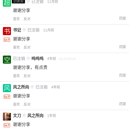
小黑屋
超凶的
@
已注销
11月前
谢谢分享
回复
喜欢
反对
书记
@
已注销
11月前
谢谢分享
回复
喜欢
反对
已注销
@
呜呜呜
4年前
via Android
谢谢分享，有点贵
回复
喜欢
反对
风之所向
@
已注销
4年前
谢谢分享
回复
喜欢
反对
文刀
@
风之所向
1年前
谢谢分享