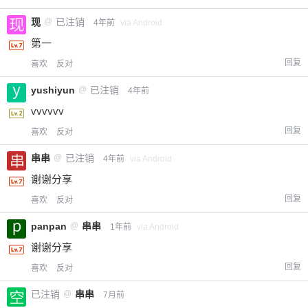
现
@
已注销
4年前
via Android
第一
回复
喜欢
反对
yushiyun
@
已注销
4年前
vvvvvv
回复
喜欢
反对
串串
@
已注销
4年前
via Android
给-熊本熊-打赏
谢谢分享
回复
付费内容
2
5
10
喜欢
反对
元
元
元
panpan
@
串串
1年前
via Android
20
50
自定义
元
元
谢谢分享
回复
喜欢
反对
¥
6位以上
已注销
@
串串
7月前