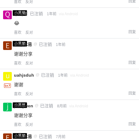
回复
喜欢
反对
小黑屋
qwq
@
已注销
1年前
via Android
😂
回复
喜欢
反对
小黑屋
Emp木易
@
已注销
1年前
谢谢分享
回复
喜欢
反对
uahjsduh
@
已注销
1年前
via Android
谢谢
回复
喜欢
反对
小黑屋
jiangwen
@
已注销
8月前
via Android
谢谢分享
回复
喜欢
反对
小黑屋
Emp木易
@
已注销
7月前