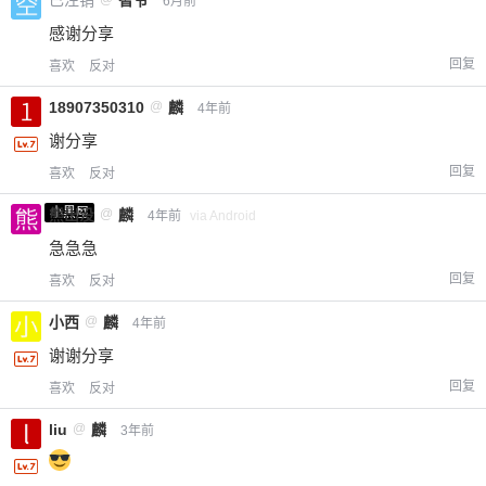
已注销
智爷
6月前
感谢分享
回复
喜欢
反对
18907350310
@
麟
4年前
谢分享
回复
喜欢
反对
小黑屋
熊出没
@
麟
4年前
via Android
急急急
回复
喜欢
反对
小西
@
麟
4年前
谢谢分享
回复
喜欢
反对
liu
@
麟
3年前