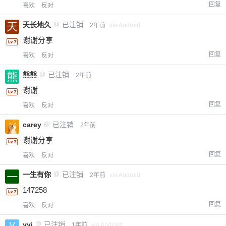
回复
喜欢
反对
天长地久
@
已注销
2年前
via Android
谢谢分享
回复
喜欢
反对
熊熊
@
已注销
2年前
谢谢
回复
喜欢
反对
carey
@
已注销
2年前
谢谢分享
回复
喜欢
反对
一生有你
@
已注销
2年前
via Android
147258
回复
喜欢
反对
yyj
@
已注销
1年前
via Android