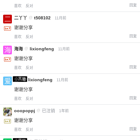
回复
喜欢
反对
二丫丫
@
t508102
11月前
谢谢分享
回复
喜欢
反对
海海
@
lixiongfeng
11月前
谢谢分享
回复
喜欢
反对
小黑屋
爱X
@
lixiongfeng
11月前
谢谢分享
回复
喜欢
反对
ooopoppj
@
已注销
1年前
谢谢分享
回复
喜欢
反对