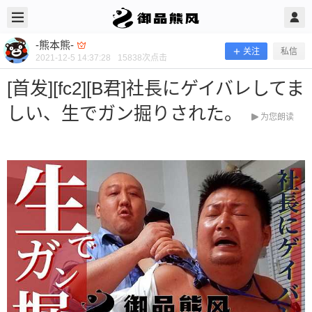
2021/12/05
-熊本熊- @ 御品熊风
-熊本熊-
关注
私信
2021-12-5 14:37:28
15838
次点击
[首发][fc2][B君]社長にゲイバレしてま
しい、生でガン掘りされた。
为您朗读
[首发][fc2][B君]社長にゲイバレしてま
しい、生でガン掘りされた。
当前隐藏内容需要支付800熊币 已有285人支付 登