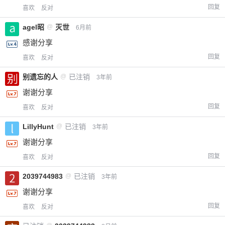
回复
喜欢
反对
agel昭
@
灭世
6月前
感谢分享
回复
喜欢
反对
别遗忘的人
@
已注销
3年前
谢谢分享
回复
喜欢
反对
LillyHunt
@
已注销
3年前
谢谢分享
回复
喜欢
反对
2039744983
@
已注销
3年前
谢谢分享
回复
喜欢
反对