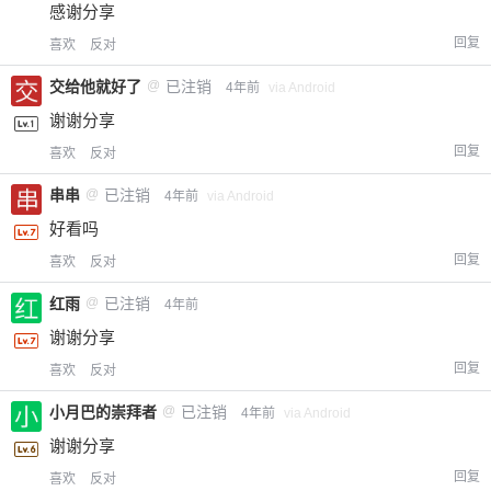
感谢分享
您没有权限发布内容，请购买会员或者提升权
6位以上
限。
回复
喜欢
反对
交给他就好了
@
已注销
4年前
via Android
谢谢分享
忘记密码？
找回
已有帐号？
登录
立刻支付
回复
喜欢
反对
串串
@
已注销
4年前
via Android
立刻支付
好看吗
回复
喜欢
反对
红雨
@
已注销
4年前
谢谢分享
回复
喜欢
反对
小月巴的崇拜者
@
已注销
4年前
via Android
谢谢分享
回复
喜欢
反对