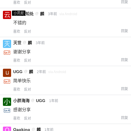
回复
喜欢
反对
小黑屋
云深不知处
@
麟
3年前
via Android
不错的
回复
喜欢
反对
灭世
@
麟
3年前
谢谢分享
回复
喜欢
反对
UGG
@
麟
2年前
via Android
简单快乐
回复
喜欢
反对
小胖海海
@
UGG
1年前
感谢分享
回复
喜欢
反对
Qaqking
@
麟
1年前