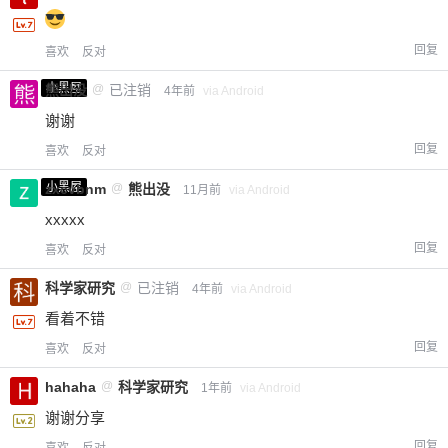
回复
喜欢
反对
小黑屋
熊出没
@
已注销
4年前
via Android
谢谢
回复
喜欢
反对
小黑屋
zxcvbnm
@
熊出没
11月前
via Android
xxxxx
回复
喜欢
反对
科学家研究
@
已注销
4年前
via Android
看着不错
回复
喜欢
反对
hahaha
@
科学家研究
1年前
via Android
谢谢分享
回复