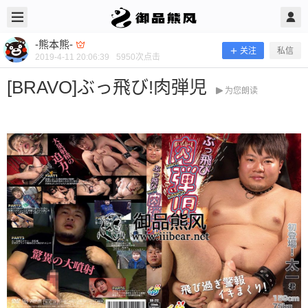
2019/4/11
-熊本熊- @ 御品熊风
-熊本熊-
关注
私信
2019-4-11 20:06:39
5950
次点击
[BRAVO]ぶっ飛び!肉弾児
为您朗读
[BRAVO]ぶっ飛び!肉弾児
当前隐藏内容需要支付200熊币 已有84人支付 登录