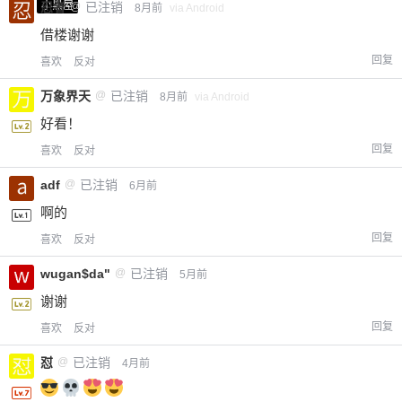
小黑屋
忍者
@
已注销
8月前
via Android
借楼谢谢
回复
喜欢
反对
万象界天
@
已注销
8月前
via Android
好看！
回复
喜欢
反对
adf
@
已注销
6月前
啊的
回复
喜欢
反对
wugan$da"
@
已注销
5月前
谢谢
回复
喜欢
反对
怼
@
已注销
4月前