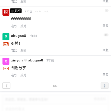
回复
喜欢
反对
小黑屋
疯爷爷
9
7年前
via Android
6666666666
回复
喜欢
反对
abugao8
10
7年前
好棒！
回复
喜欢
反对
xinyun
@
abugao8
3年前
谢谢分享
回复
喜欢
反对
❮
❯
1/69
修改资料
欢迎您，新朋友，感谢参与互动！