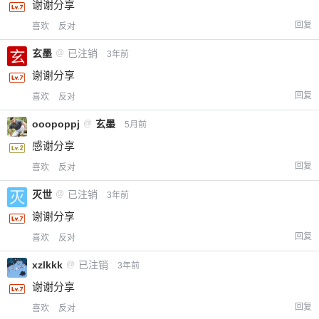
谢谢分享
回复
喜欢
反对
玄墨
@
已注销
3年前
忘记密码？
找回
已有帐号？
登录
立刻支付
谢谢分享
回复
喜欢
反对
立刻支付
ooopoppj
@
玄墨
5月前
感谢分享
回复
喜欢
反对
灭世
@
已注销
3年前
谢谢分享
回复
喜欢
反对
xzlkkk
@
已注销
3年前
谢谢分享
回复
喜欢
反对