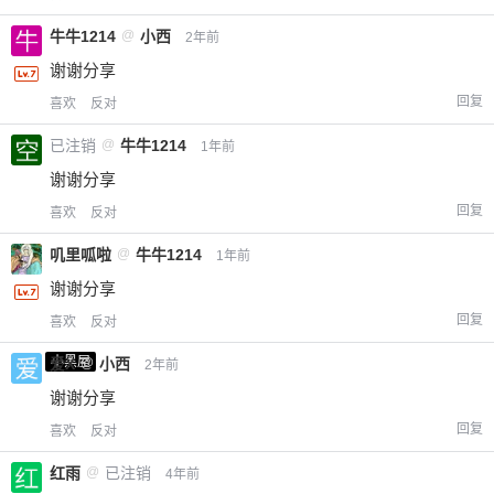
牛牛1214
@
小西
2年前
谢谢分享
回复
喜欢
反对
已注销
@
牛牛1214
1年前
谢谢分享
回复
喜欢
反对
叽里呱啦
@
牛牛1214
1年前
谢谢分享
回复
喜欢
反对
小黑屋
爱X
@
小西
2年前
谢谢分享
回复
喜欢
反对
红雨
@
已注销
4年前