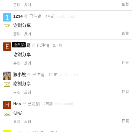
回复
喜欢
反对
1234
@
已注销
4月前
via Android
谢谢分享
回复
喜欢
反对
小黑屋
Emp木易
@
已注销
3月前
谢谢分享
回复
喜欢
反对
狼小熊
@
已注销
1月前
via Android
謝謝分享
回复
喜欢
反对
Hea
@
已注销
2周前
via Android
😉😉
回复
喜欢
反对