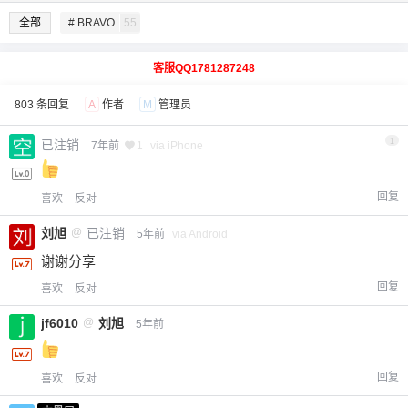
全部
# BRAVO
55
客服QQ1781287248
803 条回复
A
作者
M
管理员
1
已注销
7年前
1
via iPhone
回复
喜欢
反对
刘旭
@
已注销
5年前
via Android
谢谢分享
回复
喜欢
反对
jf6010
@
刘旭
5年前
回复
喜欢
反对