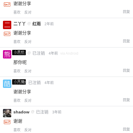
谢谢分享
回复
喜欢
反对
二丫丫
@
红雨
2年前
谢谢分享
回复
喜欢
反对
小黑屋
熊出没
@
已注销
4年前
via Android
那你呢
回复
喜欢
反对
小黑屋
酷乐
@
已注销
4年前
谢谢分享
回复
喜欢
反对
shadow
@
已注销
3年前
谢谢
回复
喜欢
反对