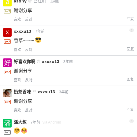
asdny
@
已注销
1周前
谢谢分享
回复
喜欢
反对
xxxxu13
2
7年前
香草~~~~
回复
喜欢
反对
好喜欢你啊
@
xxxxu13
3年前
谢谢分享
回复
喜欢
反对
奶茶香味
@
xxxxu13
3年前
谢谢分享
回复
喜欢
反对
潘大叔
3
7年前
via Android