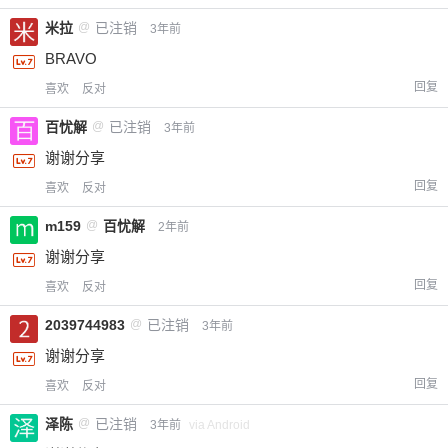
米拉
@
已注销
3年前
BRAVO
回复
喜欢
反对
百忧解
@
已注销
3年前
谢谢分享
给-熊本熊-打赏
回复
喜欢
反对
m159
@
百忧解
2年前
付费内容
2
5
10
元
元
元
谢谢分享
回复
喜欢
反对
20
50
自定义
元
元
2039744983
@
已注销
3年前
¥
谢谢分享
6位以上
回复
喜欢
反对
您没有权限发布内容，请购买会员或者提升权
6位以上
泽陈
@
已注销
3年前
via Android
限。