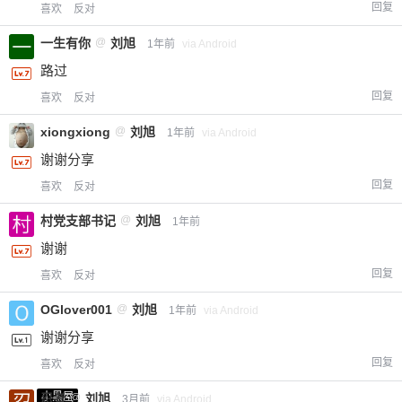
回复
喜欢
反对
一生有你
@
刘旭
1年前
via Android
路过
回复
喜欢
反对
xiongxiong
@
刘旭
1年前
via Android
谢谢分享
回复
喜欢
反对
村党支部书记
@
刘旭
1年前
谢谢
回复
喜欢
反对
OGlover001
@
刘旭
1年前
via Android
谢谢分享
回复
喜欢
反对
小黑屋
忍者
@
刘旭
3月前
via Android