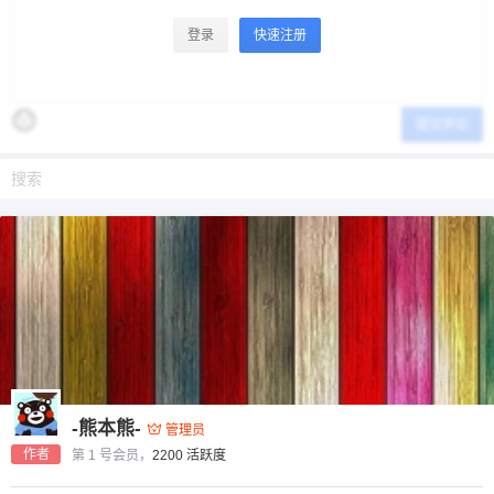
登录
快速注册
提交评论
-熊本熊-
管理员
作者
第 1 号会员，
2200 活跃度