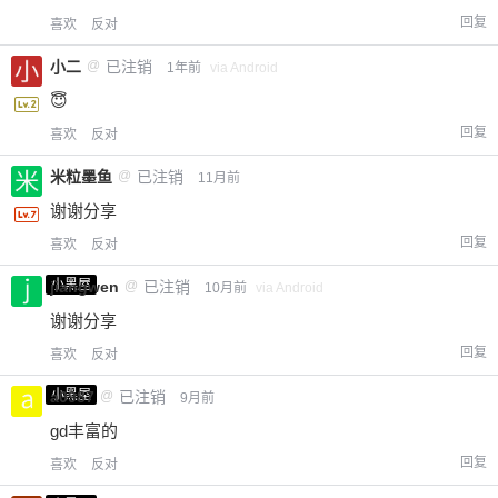
回复
喜欢
反对
小二
@
已注销
1年前
via Android
😇
回复
喜欢
反对
米粒墨鱼
@
已注销
11月前
谢谢分享
回复
喜欢
反对
小黑屋
jiangwen
@
已注销
10月前
via Android
谢谢分享
回复
喜欢
反对
小黑屋
a0987
@
已注销
9月前
gd丰富的
回复
喜欢
反对