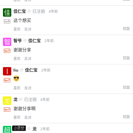
喜欢
反对
佳仁宝
@
已注销
4年前
这个想买
回复
喜欢
反对
智爷
@
佳仁宝
2年前
谢谢分享
回复
喜欢
反对
liu
@
佳仁宝
2年前
回复
喜欢
反对
龙
@
已注销
4年前
谢谢分享啊
回复
喜欢
反对
小黑屋
超凶的
@
龙
2年前