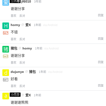
小黑屋
爱X
@
jf6010
3年前
谢谢分享
回复
喜欢
反对
horny
@
爱X
1年前
via Android
不错
回复
喜欢
反对
猪包
@
horny
1年前
via Android
谢谢分享
回复
喜欢
反对
dujunye
@
猪包
1年前
via Android
好看
回复
喜欢
反对
小黑屋
a0987
@
爱X
1年前
谢谢谢熊熊