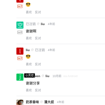
喜欢
反对
已注销
@
liu
4年前
谢谢啊
喜欢
反对
liu
@
已注销
4年前
喜欢
反对
小黑屋
jiangwen
@
liu
10月前
via Android
谢谢分享
喜欢
反对
奶茶香味
@
潘大叔
4年前