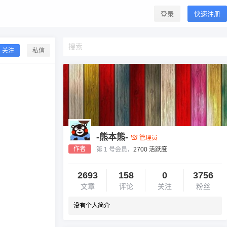
登录
快速注册
关注
私信
-熊本熊-
管理员
作者
第 1 号会员，
2700 活跃度
2693
158
0
3756
文章
评论
关注
粉丝
没有个人简介