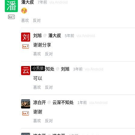
潘大叔
7年前
via Android
喜欢
反对
刘旭
@
潘大叔
5年前
via Android
谢谢分享
喜欢
反对
小黑屋
云深不知处
@
刘旭
3年前
via Android
可以
喜欢
反对
凉白开
@
云深不知处
1年前
via Android
谢谢
喜欢
反对