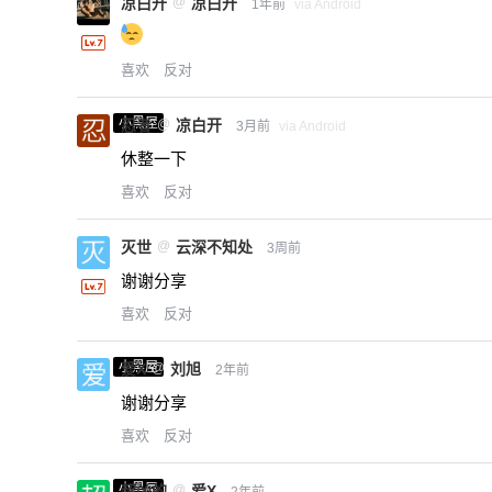
凉白开
@
凉白开
1年前
via Android
喜欢
反对
小黑屋
忍者
@
凉白开
3月前
via Android
休整一下
喜欢
反对
灭世
@
云深不知处
3周前
谢谢分享
喜欢
反对
小黑屋
爱X
@
刘旭
2年前
谢谢分享
喜欢
反对
小黑屋
超凶的
@
爱X