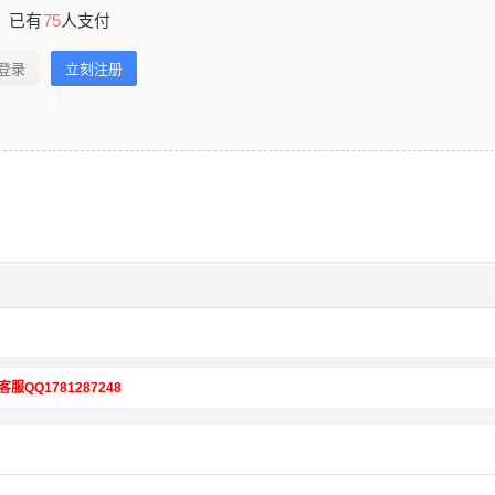
已有
75
人支付
登录
立刻注册
客服QQ1781287248