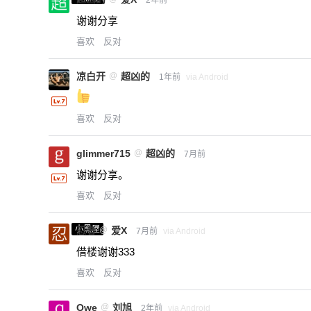
2年前
谢谢分享
喜欢
反对
凉白开
@
超凶的
1年前
via Android
喜欢
反对
glimmer715
@
超凶的
7月前
谢谢分享。
喜欢
反对
小黑屋
忍者
@
爱X
7月前
via Android
借楼谢谢333
喜欢
反对
Qwe
@
刘旭
2年前
via Android