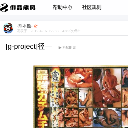
帮助中心
社区规则
-熊本熊-
发表于：
2019-4-16 0:29:22
4383
次点击
[g-project]径一
为您朗读