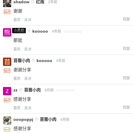
shadow
@
红雨
2年前
谢谢
回复
喜欢
反对
小黑屋
熊出没
@
kooooo
4年前
via Android
那就
回复
喜欢
反对
苜蓿小肉
@
kooooo
4年前
谢谢分享
回复
喜欢
反对
zz
@
苜蓿小肉
9月前
via Android
感谢分享
回复
喜欢
反对
ooopoppj
@
苜蓿小肉
4月前
感谢分享