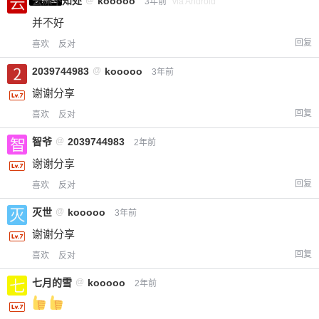
云深不知处
kooooo
3年前
via Android
并不好
回复
喜欢
反对
2039744983
@
kooooo
3年前
谢谢分享
回复
喜欢
反对
智爷
@
2039744983
给-熊本熊-打赏
2年前
谢谢分享
付费内容
2
5
10
回复
喜欢
反对
元
元
元
灭世
@
kooooo
3年前
20
50
自定义
元
元
谢谢分享
回复
喜欢
反对
¥
6位以上
七月的雪
@
kooooo
2年前
您没有权限发布内容，请购买会员或者提升权
6位以上