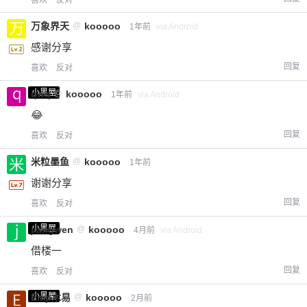
万象界天
@
kooooo
1年前
via Android
感谢分享
回复
喜欢
反对
小黑屋
qwq
@
kooooo
1年前
via Android
😂
回复
喜欢
反对
米粒墨鱼
@
kooooo
1年前
谢谢分享
回复
喜欢
反对
小黑屋
jiangwen
@
kooooo
4月前
via Android
借楼一
回复
喜欢
反对
小黑屋
Emp木易
@
kooooo
2月前