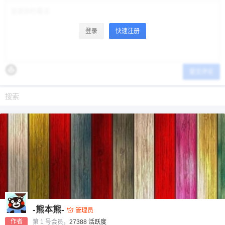
登录
快速注册
提交评论
-熊本熊-
管理员
作者
第 1 号会员，
27388 活跃度