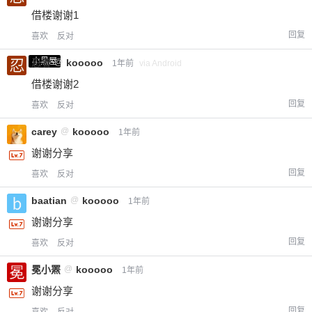
借楼谢谢1
回复
喜欢
反对
小黑屋
忍者
@
kooooo
1年前
via Android
借楼谢谢2
回复
喜欢
反对
carey
@
kooooo
1年前
谢谢分享
回复
喜欢
反对
baatian
@
kooooo
1年前
谢谢分享
回复
喜欢
反对
冕小罴
@
kooooo
1年前
谢谢分享
回复
喜欢
反对