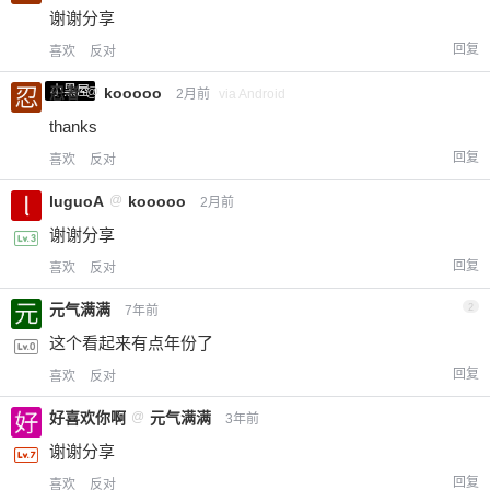
谢谢分享
回复
喜欢
反对
小黑屋
忍者
@
kooooo
2月前
via Android
thanks
回复
喜欢
反对
luguoA
@
kooooo
2月前
谢谢分享
回复
喜欢
反对
元气满满
2
7年前
这个看起来有点年份了
回复
喜欢
反对
好喜欢你啊
@
元气满满
3年前
谢谢分享
回复
喜欢
反对