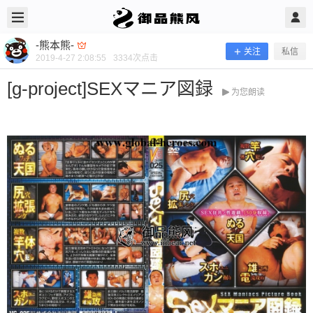
2019/4/27
-熊本熊- @ 御品熊风
-熊本熊-
关注
私信
2019-4-27 2:08:55
3334
次点击
[g-project]SEXマニア図録
为您朗读
[g-project]SEXマニア図録
当前隐藏内容需要支付100熊币 已有44人支付 登录