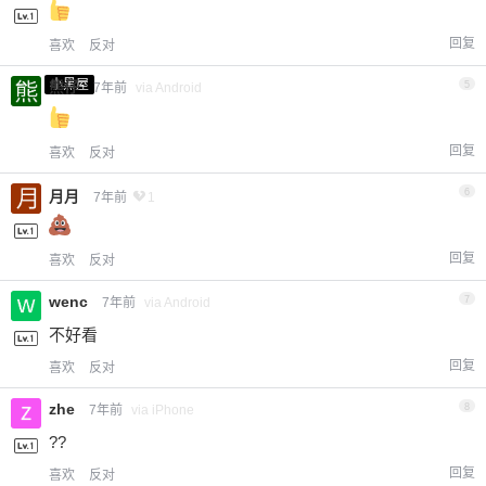
回复
喜欢
反对
小黑屋
熊仔
5
7年前
via Android
回复
喜欢
反对
6
月月
7年前
1
回复
喜欢
反对
wenc
7
7年前
via Android
不好看
回复
喜欢
反对
zhe
8
7年前
via iPhone
??
回复
喜欢
反对