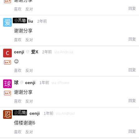
回复
喜欢
反对
小黑屋
爱X
@
liu
2年前
谢谢分享
回复
喜欢
反对
cenji
@
爱X
2年前
via Android
😉
回复
喜欢
反对
球
@
cenji
1年前
via iPhone
谢谢分享
回复
喜欢
反对
小黑屋
忍者
@
cenji
1年前
via Android
借楼谢谢6
回复
喜欢
反对