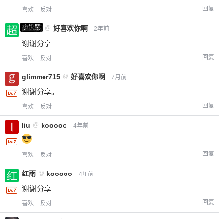
回复
喜欢
反对
小黑屋
超凶的
@
好喜欢你啊
2年前
谢谢分享
回复
喜欢
反对
glimmer715
@
好喜欢你啊
7月前
谢谢分享。
回复
喜欢
反对
liu
@
kooooo
4年前
回复
喜欢
反对
红雨
@
kooooo
4年前
谢谢分享
回复
喜欢
反对