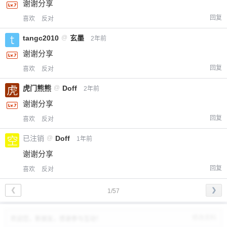
谢谢分享
回复
喜欢
反对
tangc2010
@
玄墨
2年前
谢谢分享
回复
喜欢
反对
虎门熊熊
@
Doff
2年前
谢谢分享
回复
喜欢
反对
已注销
@
Doff
1年前
谢谢分享
回复
喜欢
反对
❮
❯
1/57
修改资料
欢迎您，新朋友，感谢参与互动！