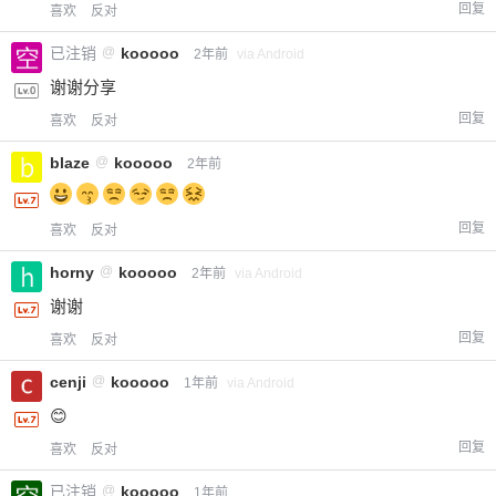
限。
回复
喜欢
反对
已注销
@
kooooo
2年前
via Android
谢谢分享
忘记密码？
找回
已有帐号？
登录
立刻支付
回复
喜欢
反对
blaze
@
kooooo
2年前
立刻支付
回复
喜欢
反对
horny
@
kooooo
2年前
via Android
谢谢
回复
喜欢
反对
cenji
@
kooooo
1年前
via Android
😊
回复
喜欢
反对
已注销
@
kooooo
1年前