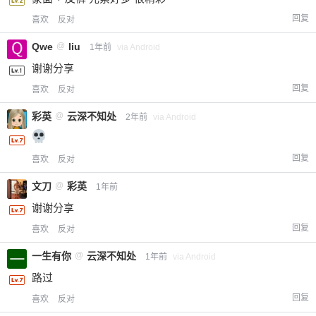
回复
喜欢
反对
Qwe
@
liu
1年前
via Android
谢谢分享
回复
喜欢
反对
彩英
@
云深不知处
2年前
via Android
回复
喜欢
反对
文刀
@
彩英
1年前
谢谢分享
回复
喜欢
反对
一生有你
@
云深不知处
1年前
via Android
路过
回复
喜欢
反对