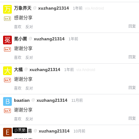
万象界天
@
xuzhang21314
1年前
via Android
感谢分享
回复
喜欢
反对
冕小罴
@
xuzhang21314
1年前
谢谢分享
回复
喜欢
反对
大橘
@
xuzhang21314
1年前
via Android
谢谢分享
回复
喜欢
反对
baatian
@
xuzhang21314
11月前
谢谢分享
回复
喜欢
反对
小黑屋
Emp木易
@
xuzhang21314
10月前