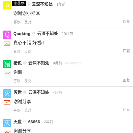
小黑屋
a0987
@
云深不知处
1年前
谢谢谢小熊96
回复
喜欢
反对
Qaqking
@
云深不知处
10月前
真心不错 好看d
回复
喜欢
反对
猪包
@
云深不知处
9月前
via Android
谢谢
回复
喜欢
反对
灭世
@
云深不知处
4月前
谢谢分享
回复
喜欢
反对
灭世
@
66666
2年前
谢谢分享