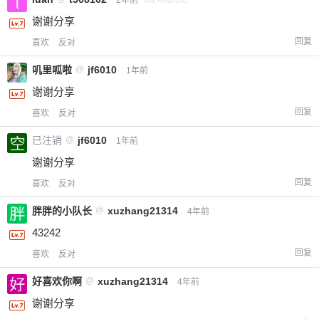
谢谢分享
回复
喜欢
反对
叽里呱啦
@
jf6010
1年前
谢谢分享
回复
喜欢
反对
已注销
@
jf6010
1年前
谢谢分享
回复
喜欢
反对
胖胖的小队长
@
xuzhang21314
4年前
43242
回复
喜欢
反对
好喜欢你啊
@
xuzhang21314
4年前
谢谢分享