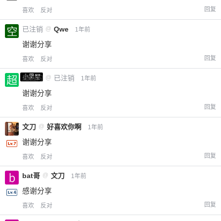
回复
喜欢
反对
已注销
@
Qwe
1年前
谢谢分享
回复
喜欢
反对
小黑屋
超凶的
@
已注销
1年前
谢谢分享
回复
喜欢
反对
文刀
@
好喜欢你啊
1年前
谢谢分享
回复
喜欢
反对
bat哥
@
文刀
1年前
感谢分享
回复
喜欢
反对