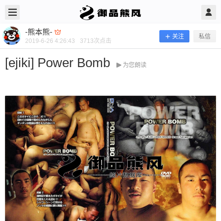
2019/6/26
-熊本熊- @ 御品熊风
-熊本熊-
关注
私信
2019-6-26 4:26:43
3713
次点击
[ejiki] Power Bomb
为您朗读
[ejiki] Power Bomb
当前隐藏内容需要支付100熊币 已有66人支付 登录