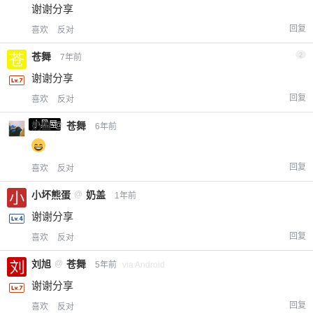
谢谢分享
回复
喜欢
反对
苍舞
2
7年前
谢谢分享
回复
喜欢
反对
小黑屋
奶盖
@
苍舞
6年前
回复
喜欢
反对
小坏熊蛋
@
奶盖
1年前
谢谢分享
回复
喜欢
反对
刘旭
@
苍舞
5年前
via Android
谢谢分享
回复
喜欢
反对