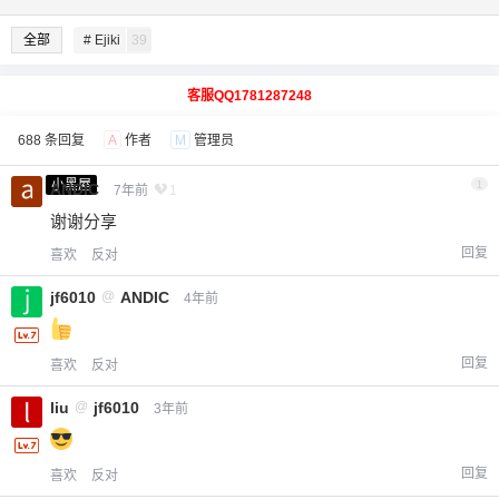
全部
# Ejiki
39
客服QQ1781287248
688 条回复
A
作者
M
管理员
小黑屋
1
ANDIC
7年前
1
谢谢分享
回复
喜欢
反对
jf6010
@
ANDIC
4年前
回复
喜欢
反对
liu
@
jf6010
3年前
回复
喜欢
反对