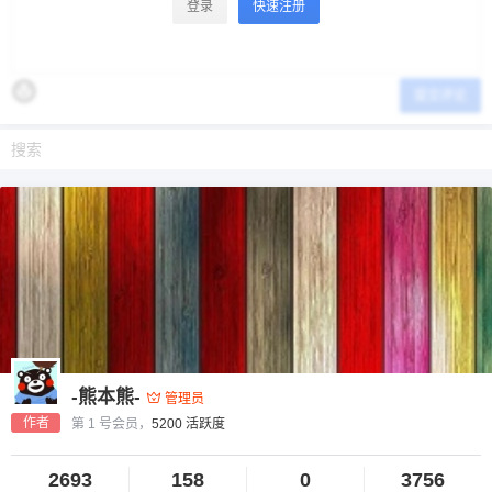
登录
快速注册
提交评论
-熊本熊-
管理员
作者
第 1 号会员，
5200 活跃度
2693
158
0
3756