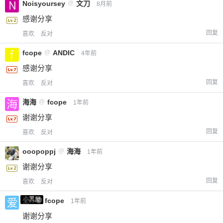
Noisyoursey
@
文刀
8月前
感谢分享
回复
喜欢
反对
fcope
@
ANDIC
4年前
感谢分享
回复
喜欢
反对
海海
@
fcope
1年前
谢谢分享
回复
喜欢
反对
ooopoppj
@
海海
1年前
谢谢分享
回复
喜欢
反对
小黑屋
爱X
@
fcope
1年前
谢谢分享