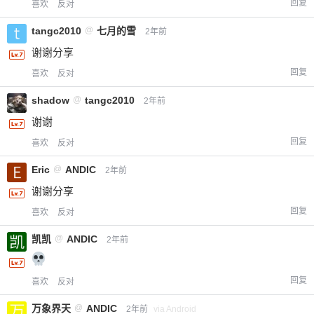
付费内容
2
5
10
回复
喜欢
反对
元
元
元
tangc2010
@
七月的雪
2年前
20
50
自定义
元
元
谢谢分享
回复
喜欢
反对
¥
6位以上
shadow
@
tangc2010
2年前
谢谢
您没有权限发布内容，请购买会员或者提升权
6位以上
限。
回复
喜欢
反对
Eric
@
ANDIC
2年前
谢谢分享
忘记密码？
找回
已有帐号？
登录
立刻支付
回复
喜欢
反对
凯凯
@
ANDIC
2年前
立刻支付
回复
喜欢
反对
万象界天
@
ANDIC
2年前
via Android