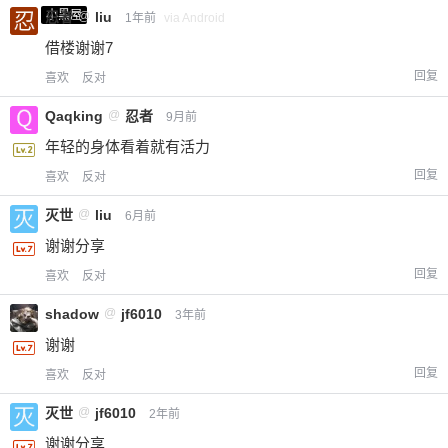
小黑屋
忍者
@
liu
1年前
via Android
借楼谢谢7
回复
喜欢
反对
Qaqking
@
忍者
9月前
年轻的身体看着就有活力
回复
喜欢
反对
灭世
@
liu
6月前
谢谢分享
回复
喜欢
反对
shadow
@
jf6010
3年前
谢谢
回复
喜欢
反对
灭世
@
jf6010
2年前
谢谢分享