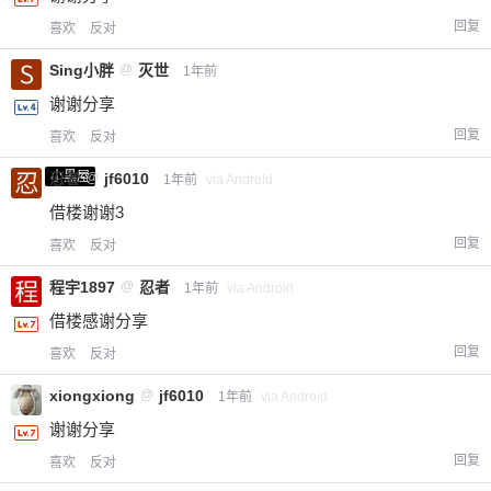
回复
喜欢
反对
Sing小胖
@
灭世
1年前
谢谢分享
回复
喜欢
反对
小黑屋
忍者
@
jf6010
1年前
via Android
借楼谢谢3
回复
喜欢
反对
程宇1897
@
忍者
1年前
via Android
借楼感谢分享
回复
喜欢
反对
xiongxiong
@
jf6010
1年前
via Android
谢谢分享
回复
喜欢
反对