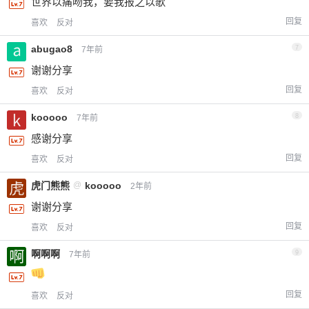
世界以痛吻我，要我报之以歌
回复
喜欢
反对
abugao8
7
7年前
谢谢分享
回复
喜欢
反对
kooooo
8
7年前
感谢分享
回复
喜欢
反对
虎门熊熊
@
kooooo
2年前
谢谢分享
回复
喜欢
反对
啊啊啊
9
7年前
回复
喜欢
反对