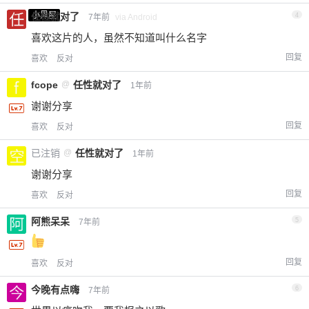
小黑屋
任性就对了
4
7年前
via Android
喜欢这片的人，虽然不知道叫什么名字
回复
喜欢
反对
fcope
@
任性就对了
1年前
谢谢分享
回复
喜欢
反对
已注销
@
任性就对了
1年前
谢谢分享
回复
喜欢
反对
阿熊呆呆
5
7年前
回复
喜欢
反对
今晚有点嗨
6
7年前