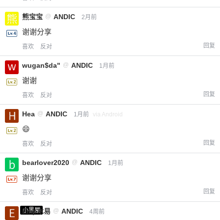
熊宝宝
@
ANDIC
2月前
谢谢分享
回复
喜欢
反对
wugan$da"
@
ANDIC
1月前
谢谢
回复
喜欢
反对
Hea
@
ANDIC
1月前
via Android
😄
回复
喜欢
反对
bearlover2020
@
ANDIC
1月前
谢谢分享
回复
喜欢
反对
小黑屋
Emp木易
@
ANDIC
4周前