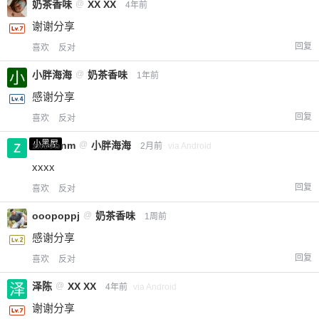
奶茶香味
@
XX XX
4年前
谢谢分享
回复
喜欢
反对
小胖海海
@
奶茶香味
1年前
感谢分享
回复
喜欢
反对
小黑屋
zxcvbnm
@
小胖海海
2月前
via Android
xxxx
回复
喜欢
反对
ooopoppj
@
奶茶香味
1周前
感谢分享
回复
喜欢
反对
泽陈
@
XX XX
4年前
via Android
谢谢分享