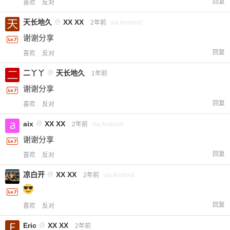
回复
喜欢
反对
天长地久
@
XX XX
2年前
via Android
谢谢分享
¥
回复
喜欢
反对
6位以上
二丫丫
@
天长地久
1年前
您没有权限发布内容，请购买会员或者提升权
6位以上
谢谢分享
限。
回复
喜欢
反对
aix
@
XX XX
2年前
via Android
忘记密码？
找回
已有帐号？
登录
立刻支付
谢谢分享
回复
喜欢
反对
凉白开
@
XX XX
2年前
via Android
回复
喜欢
反对
Eric
@
XX XX
2年前