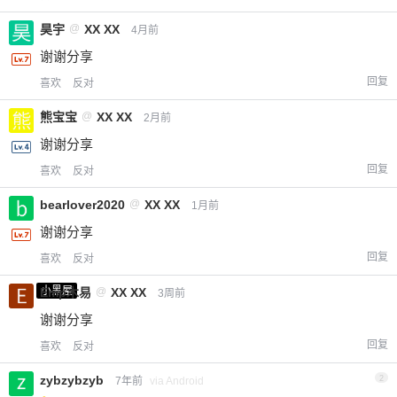
昊宇
@
XX XX
4月前
谢谢分享
回复
喜欢
反对
熊宝宝
@
XX XX
2月前
谢谢分享
回复
喜欢
反对
bearlover2020
@
XX XX
1月前
谢谢分享
回复
喜欢
反对
小黑屋
Emp木易
@
XX XX
3周前
谢谢分享
回复
喜欢
反对
zybzybzyb
2
7年前
via Android