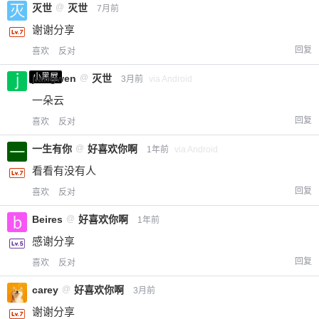
灭世
@
灭世
7月前
谢谢分享
回复
喜欢
反对
小黑屋
jiangwen
@
灭世
3月前
via Android
一朵云
回复
喜欢
反对
一生有你
@
好喜欢你啊
1年前
via Android
看看有没有人
回复
喜欢
反对
Beires
@
好喜欢你啊
1年前
感谢分享
回复
喜欢
反对
carey
@
好喜欢你啊
3月前
谢谢分享