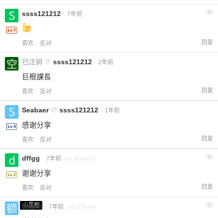
ssss121212
5
7年前
回复
喜欢
反对
已注销
@
ssss121212
2年前
巨根課長
回复
喜欢
反对
Seabaer
@
ssss121212
1年前
感谢分享
回复
喜欢
反对
dffgg
6
7年前
via Android
谢谢分享
回复
喜欢
反对
小黑屋
额路你
7
7年前
via iPhone