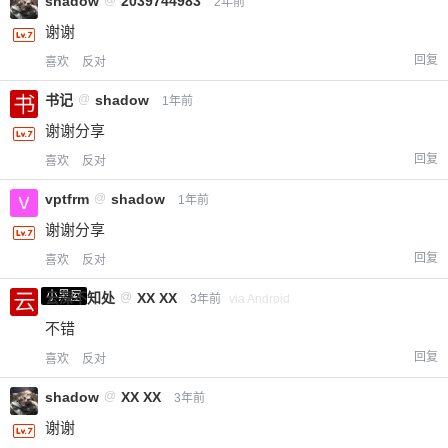
shadow
2039744983
2年前
谢谢
回复
喜欢
反对
书记
@
shadow
1年前
谢谢分享
回复
喜欢
反对
vptfrm
@
shadow
1年前
谢谢分享
回复
喜欢
反对
小黑屋
云深不知处
@
XX XX
3年前
via Android
不错
回复
喜欢
反对
shadow
@
XX XX
3年前
谢谢