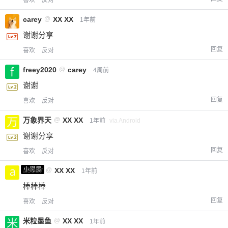
carey
@
XX XX
1年前
谢谢分享
回复
喜欢
反对
freey2020
@
carey
4周前
谢谢
回复
喜欢
反对
万象界天
@
XX XX
1年前
via Android
谢谢分享
回复
喜欢
反对
小黑屋
a0987
@
XX XX
1年前
棒棒棒
回复
喜欢
反对
米粒墨鱼
@
XX XX
1年前