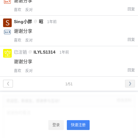
谢谢分享
回复
喜欢
反对
Sing小胖
@
昭
1年前
谢谢分享
回复
喜欢
反对
已注销
@
ILYLS1314
1年前
谢谢分享
回复
喜欢
反对
❮
❯
1/51
修改资料
欢迎您，新朋友，感谢参与互动！
登录
快速注册