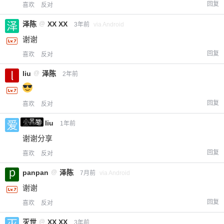
回复
喜欢
反对
泽陈
@
XX XX
3年前
via Android
谢谢
回复
喜欢
反对
liu
@
泽陈
2年前
回复
喜欢
反对
小黑屋
爱X
@
liu
1年前
谢谢分享
回复
喜欢
反对
panpan
@
泽陈
7月前
via Android
谢谢
回复
喜欢
反对
灭世
@
XX XX
3年前