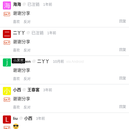
海海
@
已注销
1年前
谢谢分享
回复
喜欢
反对
二丫丫
@
已注销
1年前
谢谢分享
回复
喜欢
反对
小黑屋
jiangwen
@
二丫丫
10月前
via Android
谢谢分享
回复
喜欢
反对
小西
@
王春富
3年前
谢谢分享
回复
喜欢
反对
liu
@
小西
3年前