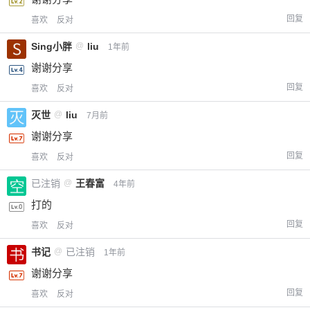
回复
喜欢
反对
Sing小胖
@
liu
1年前
谢谢分享
回复
喜欢
反对
灭世
@
liu
7月前
谢谢分享
回复
喜欢
反对
已注销
@
王春富
4年前
打的
回复
喜欢
反对
书记
@
已注销
1年前
谢谢分享
回复
喜欢
反对