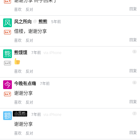
谢谢分享 终于回来了
回复
喜欢
反对
风之所向
@
熊熊
5年前
借楼，谢谢分享
回复
喜欢
反对
熊馍馍
5
7年前
via iPhone
回复
喜欢
反对
今晚有点嗨
6
7年前
谢谢分享
回复
喜欢
反对
小黑屋
额路你
7
7年前
via iPhone
谢谢分享
回复
喜欢
反对