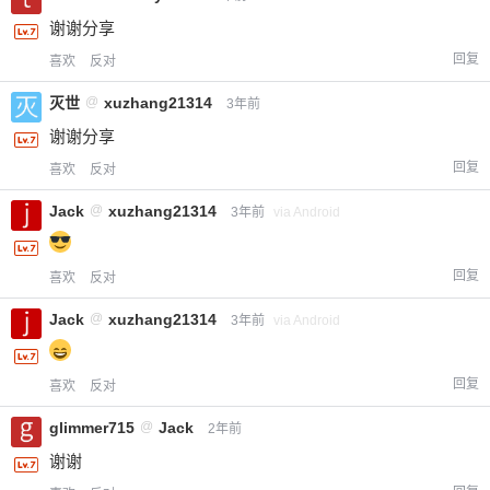
谢谢分享
回复
喜欢
反对
灭世
@
xuzhang21314
3年前
谢谢分享
回复
喜欢
反对
Jack
@
xuzhang21314
3年前
via Android
给-熊本熊-打赏
回复
喜欢
反对
Jack
@
xuzhang21314
3年前
via Android
付费内容
2
5
10
元
元
元
20
50
回复
喜欢
反对
自定义
元
元
glimmer715
@
Jack
2年前
¥
谢谢
6位以上