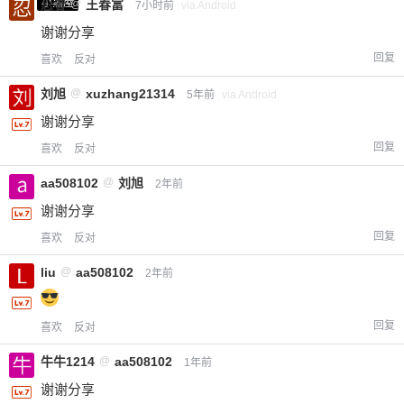
小黑屋
忍者
@
王春富
7小时前
via Android
谢谢分享
回复
喜欢
反对
刘旭
@
xuzhang21314
5年前
via Android
谢谢分享
回复
喜欢
反对
aa508102
@
刘旭
2年前
谢谢分享
回复
喜欢
反对
liu
@
aa508102
2年前
回复
喜欢
反对
牛牛1214
@
aa508102
1年前
谢谢分享