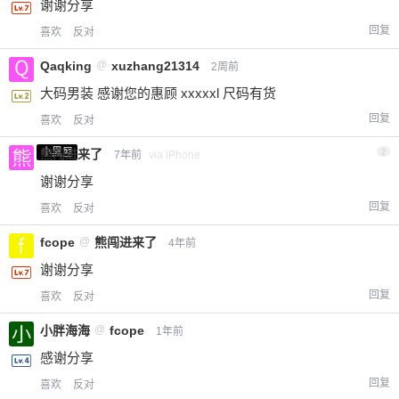
谢谢分享
回复
喜欢
反对
Qaqking
@
xuzhang21314
2周前
大码男装 感谢您的惠顾 xxxxxl 尺码有货
回复
喜欢
反对
小黑屋
熊闯进来了
2
7年前
via iPhone
谢谢分享
回复
喜欢
反对
fcope
@
熊闯进来了
4年前
谢谢分享
回复
喜欢
反对
小胖海海
@
fcope
1年前
感谢分享
回复
喜欢
反对