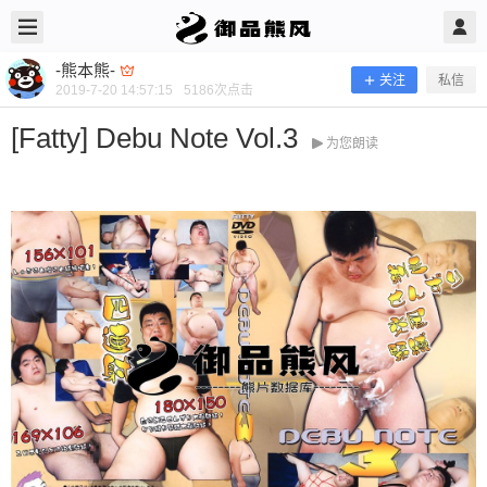
2019/7/20
-熊本熊- @ 御品熊风
-熊本熊-
关注
私信
2019-7-20 14:57:15
5186
次点击
[Fatty] Debu Note Vol.3
为您朗读
[Fatty] Debu Note Vol.3
当前隐藏内容需要支付100熊币 已有79人支付 登录