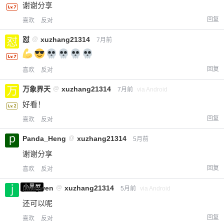
谢谢分享
回复
喜欢
反对
怼
@
xuzhang21314
7月前
回复
喜欢
反对
万象界天
@
xuzhang21314
7月前
via Android
好看！
回复
喜欢
反对
Panda_Heng
@
xuzhang21314
5月前
谢谢分享
回复
喜欢
反对
小黑屋
jiangwen
@
xuzhang21314
5月前
via Android
还可以呢
回复
喜欢
反对