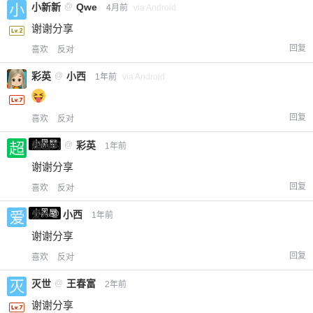
小新新
@
Qwe
4月前
via Android
谢谢分享
回复
喜欢
反对
彩英
@
小西
1年前
via Android
回复
喜欢
反对
小黑屋
超凶的
@
彩英
1年前
谢谢分享
回复
喜欢
反对
小黑屋
爱X
@
小西
1年前
谢谢分享
回复
喜欢
反对
灭世
@
王春富
2年前
谢谢分享