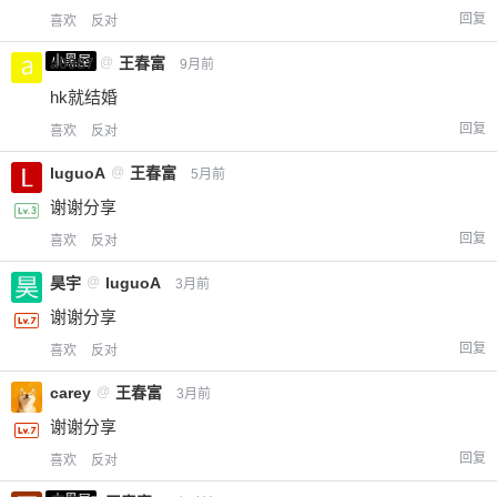
回复
喜欢
反对
小黑屋
a0987
@
王春富
9月前
hk就结婚
回复
喜欢
反对
luguoA
@
王春富
5月前
谢谢分享
回复
喜欢
反对
昊宇
@
luguoA
3月前
谢谢分享
回复
喜欢
反对
carey
@
王春富
3月前
谢谢分享
回复
喜欢
反对