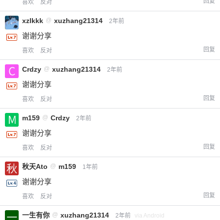
回复
喜欢
反对
您没有权限发布内容，请购买会员或者提升权
6位以上
xzlkkk
@
xuzhang21314
2年前
限。
谢谢分享
回复
喜欢
反对
忘记密码？
找回
已有帐号？
登录
Crdzy
@
xuzhang21314
立刻支付
2年前
谢谢分享
立刻支付
回复
喜欢
反对
m159
@
Crdzy
2年前
谢谢分享
回复
喜欢
反对
秋天Ato
@
m159
1年前
谢谢分享
回复
喜欢
反对
一生有你
@
xuzhang21314
2年前
via Android