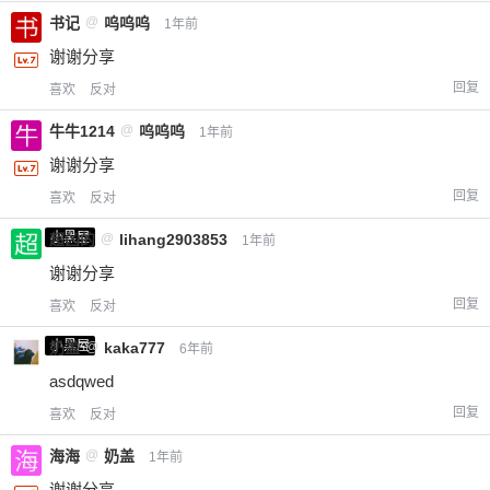
书记
@
呜呜呜
1年前
谢谢分享
回复
喜欢
反对
牛牛1214
@
呜呜呜
1年前
谢谢分享
回复
喜欢
反对
小黑屋
超凶的
@
lihang2903853
1年前
谢谢分享
回复
喜欢
反对
小黑屋
奶盖
@
kaka777
6年前
asdqwed
回复
喜欢
反对
海海
@
奶盖
1年前
谢谢分享