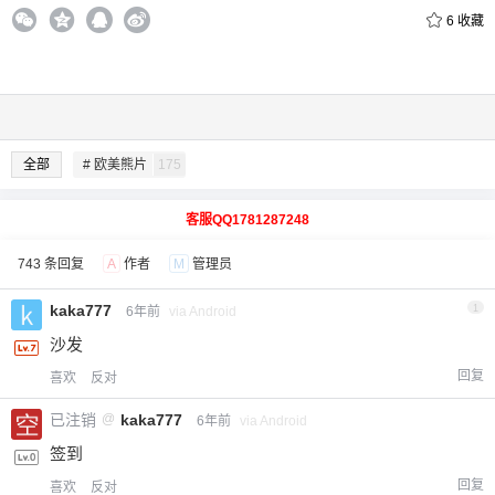
6
收藏
全部
# 欧美熊片
175
客服QQ1781287248
743 条回复
A
作者
M
管理员
kaka777
1
6年前
via Android
沙发
回复
喜欢
反对
已注销
@
kaka777
6年前
via Android
签到
回复
喜欢
反对