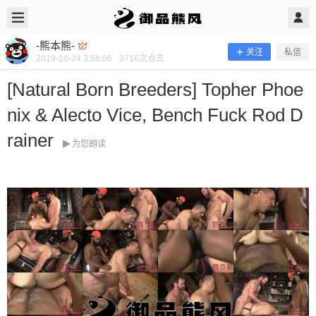
2019/10/24
-熊本熊- @ 御品熊风
-熊本熊-
关注
私信
2019-10-24 3:58:06
3716
次点击
[Natural Born Breeders] Topher Phoe
nix & Alecto Vice, Bench Fuck Rod D
rainer
为您朗读
[Natural Born Breeders] Topher Phoen
ix & Alecto Vice, Bench Fuck Rod Drai
ner
当前隐藏内容需要支付100熊币 已有10人支付 登录