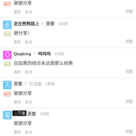
谢谢分享
回复
喜欢
反对
走在熊熊路上
@
灭世
5月前
谢分享！
回复
喜欢
反对
Qaqking
@
呜呜呜
6月前
白加黑的组合永远是那么经典
回复
喜欢
反对
灭世
@
已注销
2年前
谢谢分享
回复
喜欢
反对
小黑屋
爱X
@
灭世
1年前
谢谢分享
回复
喜欢
反对