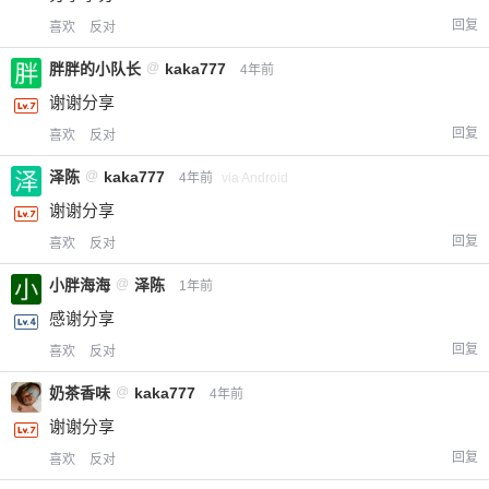
回复
喜欢
反对
胖胖的小队长
@
kaka777
4年前
谢谢分享
回复
喜欢
反对
泽陈
@
kaka777
4年前
via Android
谢谢分享
回复
喜欢
反对
小胖海海
@
泽陈
1年前
感谢分享
回复
喜欢
反对
给-熊本熊-打赏
奶茶香味
@
kaka777
4年前
谢谢分享
付费内容
2
5
10
元
元
元
回复
喜欢
反对