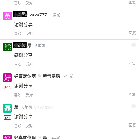
回复
喜欢
反对
小黑屋
英治
@
kaka777
1周前
谢谢分享
回复
喜欢
反对
小黑屋
熊气昂昂
2
6年前
感谢分享
回复
喜欢
反对
好喜欢你啊
@
熊气昂昂
4年前
谢谢分享
回复
喜欢
反对
磊
3
6年前
via Android
谢谢分享
回复
喜欢
反对
好喜欢你啊
@
磊
3年前