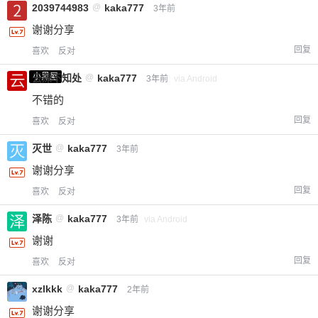
2039744983
@
kaka777
3年前
20
50
自定义
元
元
谢谢分享
回复
喜欢
反对
¥
6位以上
小黑屋
云深不知处
@
kaka777
3年前
via Android
不错的
您没有权限发布内容，请购买会员或者提升权
6位以上
限。
回复
喜欢
反对
灭世
@
kaka777
3年前
谢谢分享
忘记密码？
找回
已有帐号？
登录
立刻支付
回复
喜欢
反对
立刻支付
泽陈
@
kaka777
3年前
via Android
谢谢
回复
喜欢
反对
xzlkkk
@
kaka777
2年前
谢谢分享