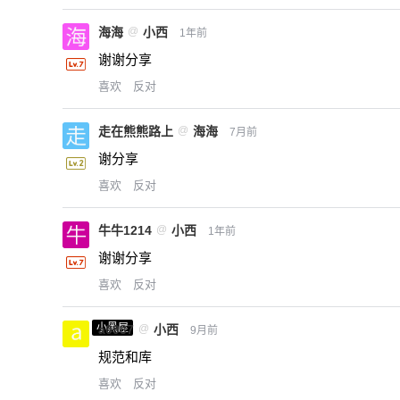
海海
@
小西
1年前
谢谢分享
喜欢
反对
走在熊熊路上
@
海海
7月前
谢分享
喜欢
反对
牛牛1214
@
小西
1年前
谢谢分享
喜欢
反对
小黑屋
a0987
@
小西
9月前
规范和库
喜欢
反对