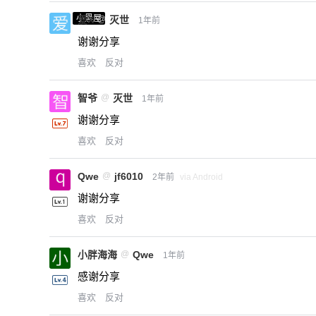
小黑屋
爱X
@
灭世
1年前
谢谢分享
喜欢
反对
智爷
@
灭世
1年前
谢谢分享
喜欢
反对
Qwe
@
jf6010
2年前
via Android
谢谢分享
喜欢
反对
小胖海海
@
Qwe
1年前
感谢分享
喜欢
反对