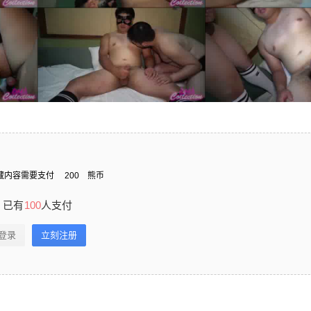
藏内容需要支付
200
熊币
已有
100
人支付
登录
立刻注册