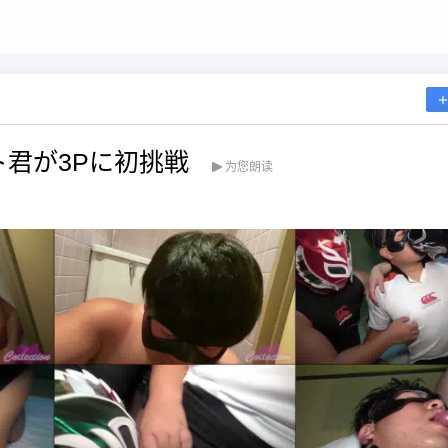
フト君が3Pに初挑戦
为您朗读