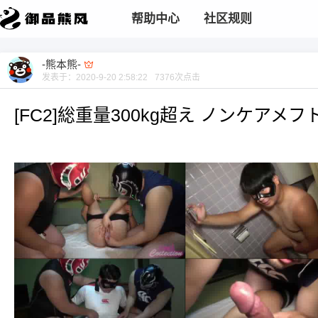
帮助中心
社区规则
-熊本熊-
发表于：
2020-9-20 2:58:22
7376
次点击
[FC2]総重量300kg超え ノンケアメ