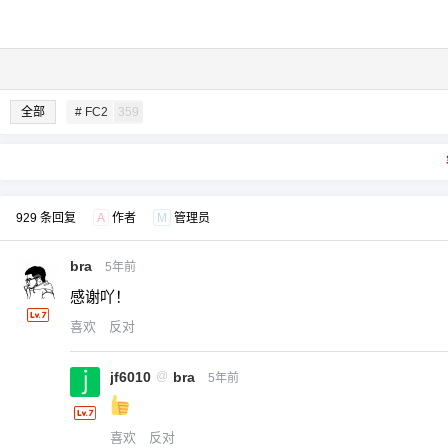
全部
# FC2
359
929 条回复
A
作者
M
管理员
bra
5年前
感谢吖！
喜欢
反对
jf6010
@
bra
5年前
喜欢
反对