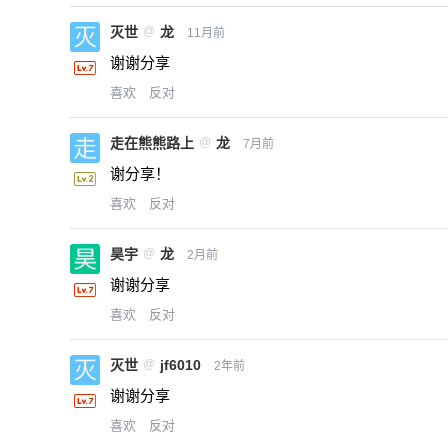
灭世
@
龙
11月前
谢谢分享
喜欢
反对
走在熊熊路上
@
龙
7月前
谢分享！
喜欢
反对
昊宇
@
龙
2月前
谢谢分享
喜欢
反对
灭世
@
jf6010
2年前
谢谢分享
喜欢
反对