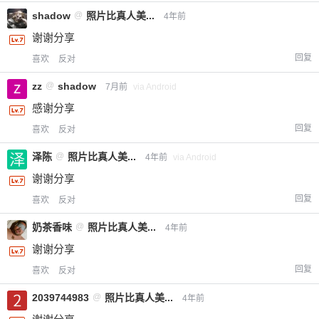
shadow
@
照片比真人美...
4年前
谢谢分享
回复
喜欢
反对
zz
@
shadow
7月前
via Android
给-熊本熊-打赏
感谢分享
回复
喜欢
反对
付费内容
2
5
10
元
元
元
泽陈
@
照片比真人美...
4年前
via Android
20
50
自定义
元
元
谢谢分享
回复
喜欢
反对
¥
6位以上
奶茶香味
@
照片比真人美...
4年前
谢谢分享
您没有权限发布内容，请购买会员或者提升权
6位以上
回复
喜欢
反对
限。
2039744983
@
照片比真人美...
4年前