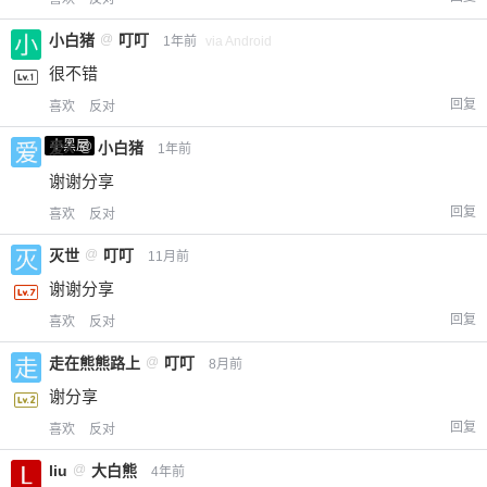
小白猪
@
叮叮
1年前
via Android
很不错
回复
喜欢
反对
小黑屋
爱X
@
小白猪
1年前
谢谢分享
回复
喜欢
反对
灭世
@
叮叮
11月前
谢谢分享
回复
喜欢
反对
走在熊熊路上
@
叮叮
8月前
谢分享
回复
喜欢
反对
liu
@
大白熊
4年前