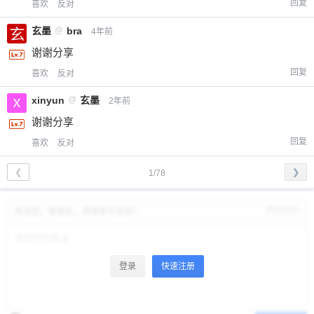
回复
喜欢
反对
玄墨
@
bra
4年前
谢谢分享
回复
喜欢
反对
xinyun
@
玄墨
2年前
谢谢分享
回复
喜欢
反对
❮
❯
1/78
修改资料
欢迎您，新朋友，感谢参与互动！
登录
快速注册