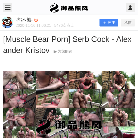
2020/11/16
-熊本熊- @ 御品熊风
-熊本熊-
关注
私信
2020-11-16 11:06:21
5486
次点击
[Muscle Bear Porn] Serb Cock - Alex
ander Kristov
为您朗读
[Muscle Bear Porn] Serb Cock - Alexa
nder Kristov
当前隐藏内容需要支付100熊币 已有64人支付 登录