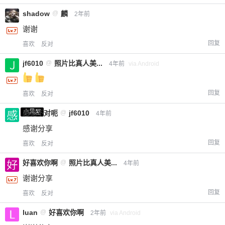
shadow
@
麟
2年前
谢谢
回复
喜欢
反对
jf6010
@
照片比真人美...
4年前
via Android
回复
喜欢
反对
小黑屋
感觉不对呃
@
jf6010
4年前
感谢分享
回复
喜欢
反对
好喜欢你啊
@
照片比真人美...
4年前
谢谢分享
回复
喜欢
反对
luan
@
好喜欢你啊
2年前
via Android