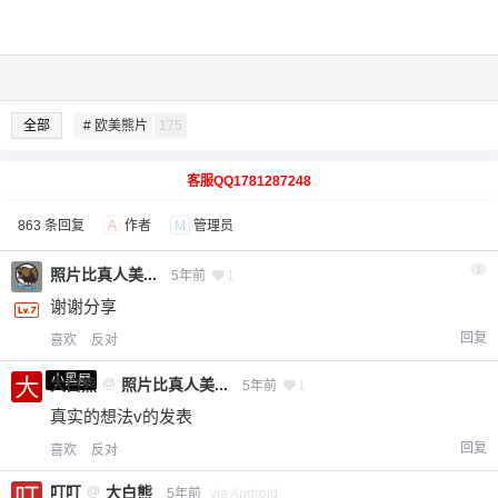
全部
# 欧美熊片
175
客服QQ1781287248
863 条回复
A
作者
M
管理员
1
照片比真人美...
5年前
1
谢谢分享
回复
喜欢
反对
小黑屋
大白熊
@
照片比真人美...
5年前
1
真实的想法v的发表
回复
喜欢
反对
叮叮
@
大白熊
5年前
via Android