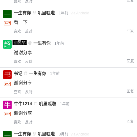
回复
喜欢
反对
一生有你
@
叽里呱啦
1年前
via Android
看一下
回复
喜欢
反对
小黑屋
超凶的
@
一生有你
1年前
谢谢分享
回复
喜欢
反对
书记
@
一生有你
1年前
谢谢分享
回复
喜欢
反对
牛牛1214
@
叽里呱啦
1年前
谢谢分享
回复
喜欢
反对
一生有你
@
叽里呱啦
8月前
via Android