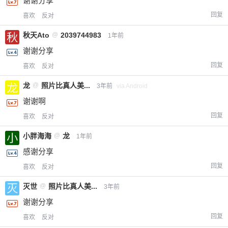
谢谢分享
回复
忘记密码？
找回
已有帐号？
登录
立刻支付
喜欢
反对
秋天Ato
@
2039744983
1年前
立刻支付
谢谢分享
回复
喜欢
反对
龙
@
照片比真人美...
3年前
via Android
谢谢啊
回复
喜欢
反对
小胖海海
@
龙
1年前
感谢分享
回复
喜欢
反对
灭世
@
照片比真人美...
3年前
谢谢分享
回复
喜欢
反对