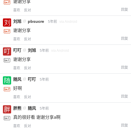
谢谢分享
回复
喜欢
反对
刘旭
@
pbsucre
5年前
via Android
谢谢分享
回复
喜欢
反对
叮叮
@
刘旭
5年前
via Android
谢谢分享
回复
喜欢
反对
给-熊本熊-打赏
随风
@
叮叮
5年前
付费内容
2
5
10
元
元
元
好啊
回复
喜欢
反对
20
50
自定义
元
元
胖熊
@
随风
5年前
真的很好看 谢谢分享a啊
¥
6位以上
回复
喜欢
反对