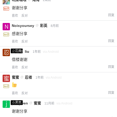
2周前
谢谢分享
回复
喜欢
反对
Noisyoursey
@
彩英
8月前
感谢分享
回复
喜欢
反对
小黑屋
忍者
@
liu
1年前
via Android
借楼谢谢
回复
喜欢
反对
蜜蜜
@
忍者
1年前
via Android
回复
喜欢
反对
小黑屋
jiangwen
@
蜜蜜
11月前
via Android
谢谢分享