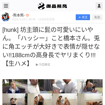
2021/3/29
-熊本熊- @ 御品熊风
-熊本熊-
关注
私信
2021-3-29 1:38:45
11284
次点击
[hunk] 坊主頭に髭の可愛いにいや
ん。「ハッシー」こと橋本さん。兎
に角エッチが大好きで表情が隠せな
い!!188cmの高身長でヤリまくり!!!
[hunk] 坊主頭に髭の可愛いにいやん。
【生ハメ】
为您朗读
「ハッシー」こと橋本さん。兎に角エ
ッチが大好きで表情が隠せない!!188c
mの高身長でヤリまくり!!!【生ハメ】
当前隐藏内容需要支付200熊币 已有21人支付 登录