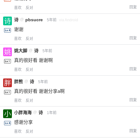
回复
喜欢
反对
诗
@
pbsucre
5年前
via Android
谢谢
回复
喜欢
反对
姚大脚
@
诗
5年前
真的很好看 谢谢啊
回复
喜欢
反对
胖熊
@
诗
5年前
真的很好看 谢谢分享a啊
回复
喜欢
反对
小胖海海
@
诗
1年前
感谢分享
回复
喜欢
反对