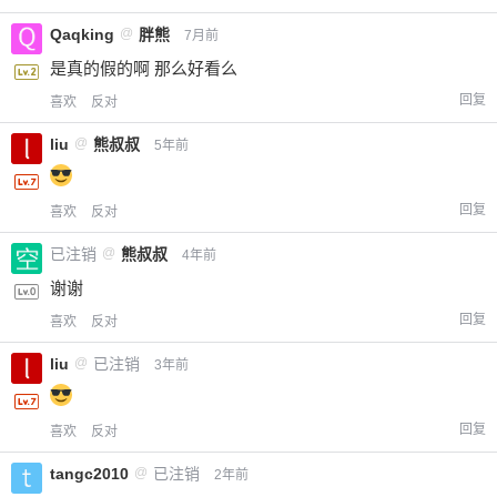
Qaqking
@
胖熊
7月前
是真的假的啊 那么好看么
回复
喜欢
反对
liu
@
熊叔叔
5年前
回复
喜欢
反对
已注销
@
熊叔叔
4年前
谢谢
回复
喜欢
反对
liu
@
已注销
3年前
回复
喜欢
反对
tangc2010
@
已注销
2年前