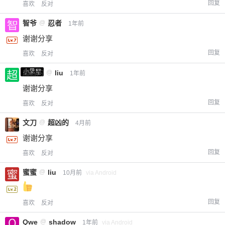
回复
喜欢
反对
智爷
@
忍者
1年前
谢谢分享
回复
喜欢
反对
小黑屋
超凶的
@
liu
1年前
谢谢分享
回复
喜欢
反对
文刀
@
超凶的
4月前
谢谢分享
回复
喜欢
反对
蜜蜜
@
liu
10月前
via Android
回复
喜欢
反对
Qwe
@
shadow
1年前
via Android