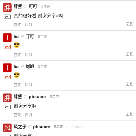
您没有权限发布内容，请购买会员或者提升权
6位以上
胖熊
@
叮叮
5年前
限。
真的很好看 谢谢分享a啊
回复
喜欢
反对
liu
@
叮叮
5年前
忘记密码？
找回
已有帐号？
登录
立刻支付
回复
喜欢
反对
立刻支付
liu
@
刘旭
3年前
回复
喜欢
反对
胖熊
@
pbsucre
5年前
谢谢分享啊
回复
喜欢
反对
风之子
@
pbsucre
5年前
via Android
谢谢分享