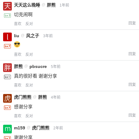
天天这么晚睡
@
胖熊
1年前
切克闹啊
回复
喜欢
反对
liu
@
风之子
3年前
回复
喜欢
反对
胖熊
@
pbsucre
5年前
真的很好看 谢谢分享
回复
喜欢
反对
虎门熊熊
@
胖熊
4年前
感谢分享
回复
喜欢
反对
m159
@
虎门熊熊
2年前
谢谢分享