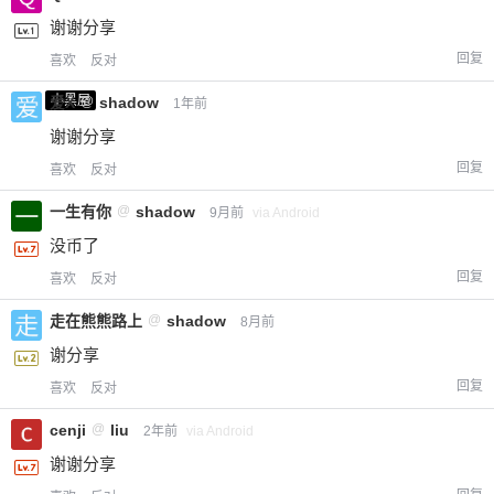
谢谢分享
回复
喜欢
反对
小黑屋
爱X
@
shadow
1年前
谢谢分享
回复
喜欢
反对
一生有你
@
shadow
9月前
via Android
没币了
回复
喜欢
反对
走在熊熊路上
@
shadow
8月前
谢分享
回复
喜欢
反对
cenji
@
liu
2年前
via Android
谢谢分享