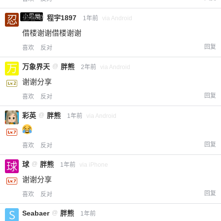
小黑屋
忍者
@
程宇1897
1年前
via Android
借楼谢谢借楼谢谢
回复
喜欢
反对
万象界天
@
胖熊
2年前
via Android
谢谢分享
回复
喜欢
反对
彩英
@
胖熊
1年前
via Android
回复
喜欢
反对
球
@
胖熊
1年前
via iPhone
谢谢分享
回复
喜欢
反对
Seabaer
@
胖熊
1年前