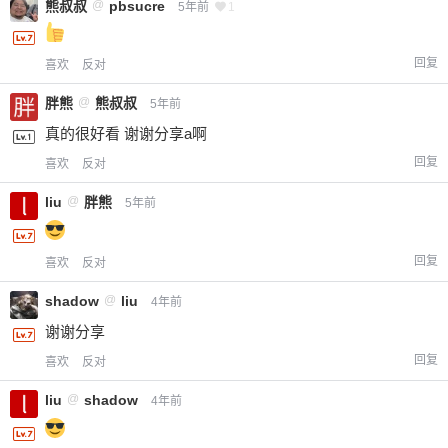
熊叔叔
@
pbsucre
5年前
1
回复
喜欢
反对
胖熊
@
熊叔叔
5年前
真的很好看 谢谢分享a啊
回复
喜欢
反对
liu
@
胖熊
5年前
回复
喜欢
反对
shadow
@
liu
4年前
谢谢分享
回复
喜欢
反对
liu
@
shadow
4年前