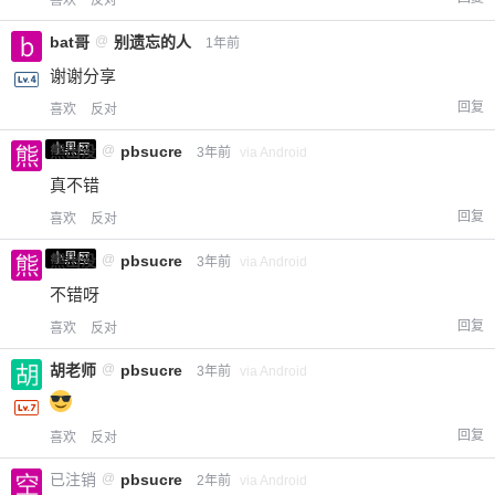
喜欢
反对
bat哥
@
别遗忘的人
1年前
谢谢分享
回复
喜欢
反对
小黑屋
熊出没
@
pbsucre
3年前
via Android
真不错
回复
喜欢
反对
小黑屋
熊出没
@
pbsucre
3年前
via Android
不错呀
回复
喜欢
反对
胡老师
@
pbsucre
3年前
via Android
回复
喜欢
反对
已注销
@
pbsucre
2年前
via Android