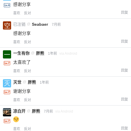
感谢分享
回复
喜欢
反对
已注销
@
Seabaer
7月前
感谢分享
回复
喜欢
反对
一生有你
@
胖熊
1年前
via Android
太喜欢了
回复
喜欢
反对
灭世
@
胖熊
1年前
谢谢分享
回复
喜欢
反对
凉白开
@
胖熊
7月前
via Android
回复
喜欢
反对