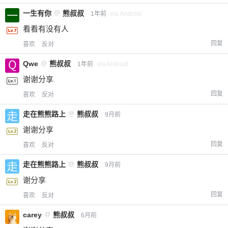
一生有你
@
熊叔叔
1年前
via Android
看看有没有人
回复
喜欢
反对
Qwe
@
熊叔叔
1年前
via Android
谢谢分享
回复
喜欢
反对
走在熊熊路上
@
熊叔叔
9月前
谢谢分享
回复
喜欢
反对
走在熊熊路上
@
熊叔叔
9月前
谢分享
回复
喜欢
反对
carey
@
熊叔叔
6月前