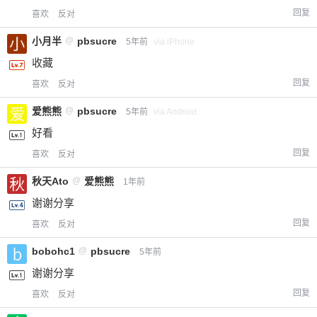
回复
喜欢
反对
小月半
@
pbsucre
5年前
via iPhone
收藏
回复
喜欢
反对
爱熊熊
@
pbsucre
5年前
via Android
好看
回复
喜欢
反对
秋天Ato
@
爱熊熊
1年前
谢谢分享
回复
喜欢
反对
bobohc1
@
pbsucre
5年前
谢谢分享
回复
喜欢
反对