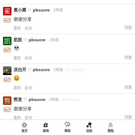
冕小罴
@
pbsucre
2年前
谢谢分享
回复
喜欢
反对
凯凯
@
pbsucre
2年前
回复
喜欢
反对
凉白开
@
pbsucre
2年前
via Android
回复
喜欢
反对
熊发
@
pbsucre
2年前
via iPhone
谢谢分享
回复
喜欢
反对
cenji
@
pbsucre
2年前
via Android
首页
商场
帮助
动态
登陆