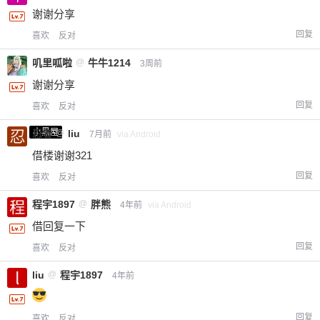
谢谢分享
回复
喜欢
反对
叽里呱啦
@
牛牛1214
3周前
谢谢分享
回复
喜欢
反对
小黑屋
忍者
@
liu
7月前
via Android
借楼谢谢321
回复
喜欢
反对
程宇1897
@
胖熊
4年前
via Android
借回复一下
回复
喜欢
反对
liu
@
程宇1897
4年前
回复
喜欢
反对