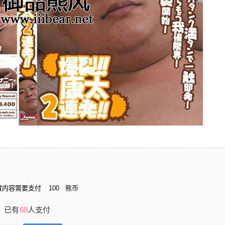
藏内容需要支付
100
熊币
已有
68
人支付