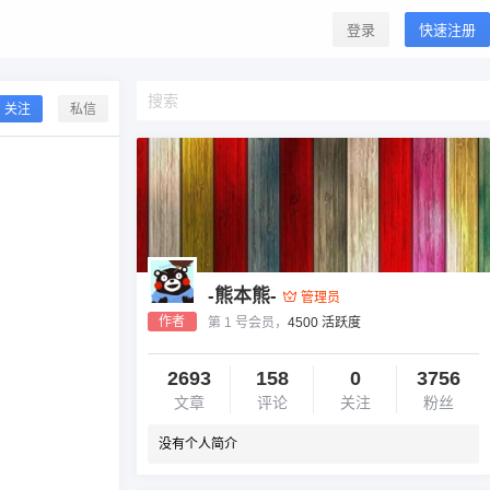
登录
快速注册
关注
私信
-熊本熊-
管理员
作者
第 1 号会员，
4500 活跃度
2693
158
0
3756
文章
评论
关注
粉丝
没有个人简介