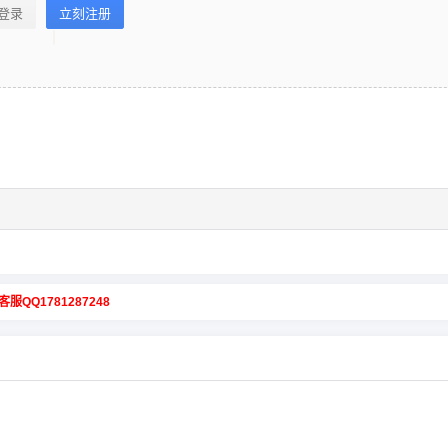
登录
立刻注册
客服QQ1781287248