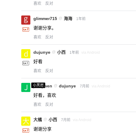
喜欢
反对
glimmer715
@
海海
1年前
谢谢分享。
喜欢
反对
dujunye
@
小西
1年前
via Android
好看
喜欢
反对
小黑屋
jiangwen
@
dujunye
7月前
via Android
好看，喜欢
喜欢
反对
大橘
@
小西
7月前
via Android
谢谢分享