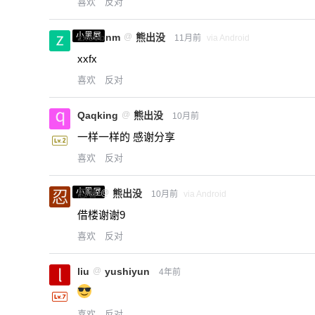
喜欢
反对
小黑屋
zxcvbnm
@
熊出没
11月前
via Android
xxfx
喜欢
反对
Qaqking
@
熊出没
10月前
一样一样的 感谢分享
喜欢
反对
小黑屋
忍者
@
熊出没
10月前
via Android
借楼谢谢9
喜欢
反对
liu
@
yushiyun
4年前
喜欢
反对