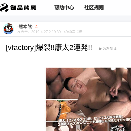
帮助中心
社区规则
-熊本熊-
发表于：
2019-4-27 2:19:39
4940
次点击
[vfactory]爆裂!!康太2連発!!
为您朗读