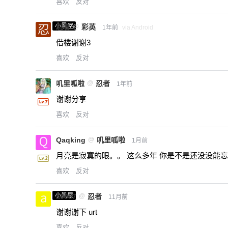
喜欢
反对
小黑屋
忍者
@
彩英
1年前
via Android
借楼谢谢3
喜欢
反对
叽里呱啦
@
忍者
1年前
谢谢分享
喜欢
反对
Qaqking
@
叽里呱啦
1月前
月亮是寂寞的眼。。 这么多年 你是不是还没没能
喜欢
反对
小黑屋
a0987
@
忍者
11月前
谢谢谢下 urt
喜欢
反对