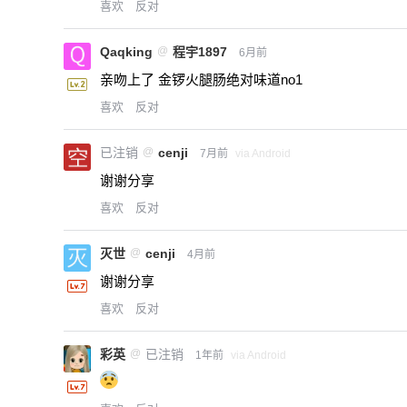
喜欢
反对
Qaqking
@
程宇1897
6月前
亲吻上了 金锣火腿肠绝对味道no1
喜欢
反对
已注销
@
cenji
7月前
via Android
谢谢分享
喜欢
反对
灭世
@
cenji
4月前
谢谢分享
喜欢
反对
彩英
@
已注销
1年前
via Android