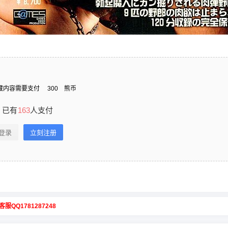
藏内容需要支付
300
熊币
已有
163
人支付
登录
立刻注册
客服QQ1781287248