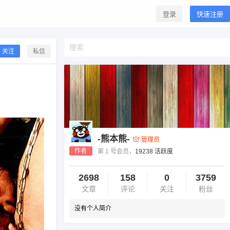
登录
快速注册
关注
私信
-熊本熊-
管理员
作者
第 1 号会员，
19238 活跃度
2698
158
0
3759
文章
评论
关注
粉丝
没有个人简介