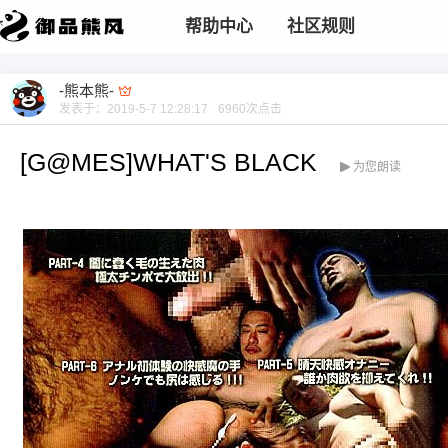
帮助中心
社区规则
-熊本熊-
发表于：
2019-5-7 12:28:17
6960
次点击
[G@MES]WHAT'S BLACK
为您朗读