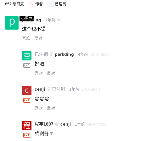
857 条回复
A
作者
M
管理员
小黑屋
parkding
7年前
1
这个也不错
喜欢
反对
已注销
@
parkding
4年前
via Android
好吧
喜欢
反对
cenji
@
已注销
1年前
via Android
😊😊😊
喜欢
反对
程宇1897
@
cenji
1年前
via Android
感谢分享