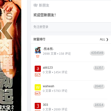
嗨! 新朋友
欢迎您新朋友！
免注册登录
财富排行
ALL ❯
-熊本熊-
4354549
2698 文章 • 158 评论
alili123
31357
0 文章 • 1454 评论
wahwah
20407
0 文章 • 5793 评论
303
18314
0 文章 • 2699 评论