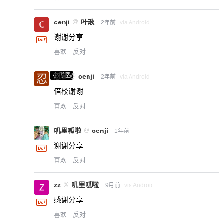
cenji
@
叶湫
2年前
via Android
谢谢分享
喜欢
反对
小黑屋
忍者
@
cenji
2年前
via Android
借楼谢谢
喜欢
反对
叽里呱啦
@
cenji
1年前
谢谢分享
喜欢
反对
zz
@
叽里呱啦
9月前
via Android
感谢分享
喜欢
反对