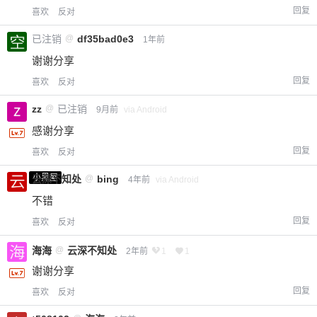
回复
喜欢
反对
已注销
@
df35bad0e3
1年前
谢谢分享
回复
喜欢
反对
zz
@
已注销
9月前
via Android
感谢分享
回复
喜欢
反对
小黑屋
云深不知处
@
bing
4年前
via Android
不错
回复
喜欢
反对
海海
@
云深不知处
2年前
1
1
谢谢分享
回复
喜欢
反对