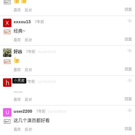
回复
喜欢
反对
xxxxu13
5
7年前
经典~
回复
喜欢
反对
好凶
6
7年前
via Android
回复
喜欢
反对
小黑屋
hou
7
7年前
via Android
……
回复
喜欢
反对
user2200
8
7年前
via Android
这几个演员都好看
回复
喜欢
反对