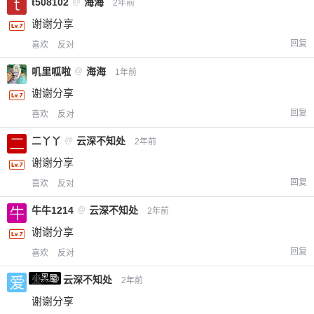
t508102
@
海海
2年前
谢谢分享
回复
喜欢
反对
叽里呱啦
@
海海
1年前
谢谢分享
回复
喜欢
反对
二丫丫
@
云深不知处
2年前
谢谢分享
回复
喜欢
反对
牛牛1214
@
云深不知处
2年前
谢谢分享
回复
喜欢
反对
小黑屋
爱X
@
云深不知处
2年前
谢谢分享