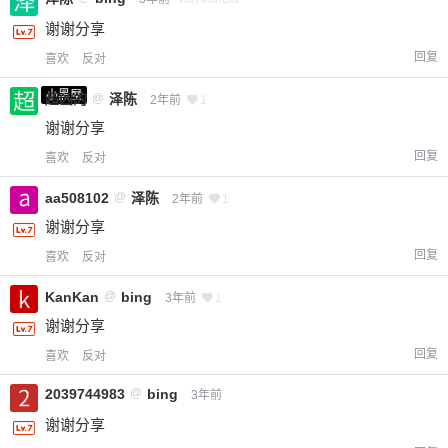
谢谢分享
回复
喜欢
反对
小黑屋
超凶的
@
泽陈
2年前
1
谢谢分享
回复
喜欢
反对
aa508102
@
泽陈
2年前
1
谢谢分享
回复
喜欢
反对
KanKan
@
bing
3年前
1
谢谢分享
回复
喜欢
反对
2039744983
@
bing
3年前
谢谢分享