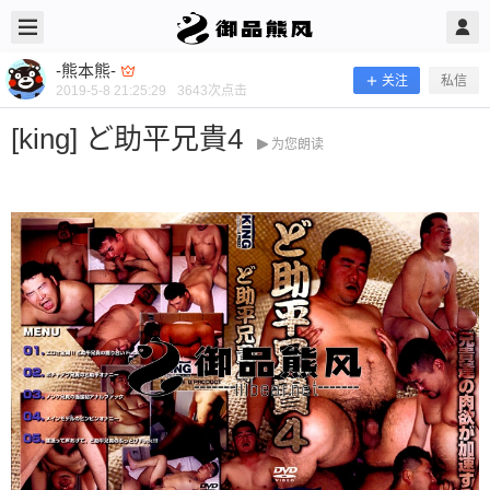
2019/5/08
-熊本熊- @ 御品熊风
-熊本熊-
关注
私信
2019-5-8 21:25:29
3643
次点击
[king] ど助平兄貴4
为您朗读
[king] ど助平兄貴4
当前隐藏内容需要支付100熊币 已有76人支付 登录