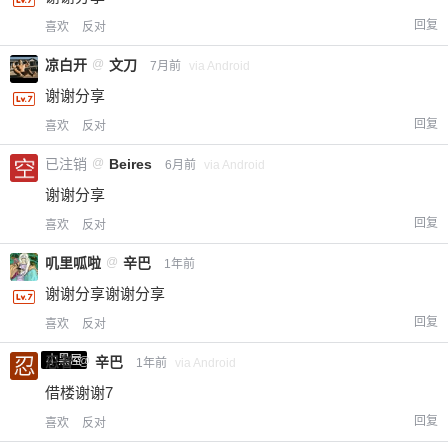
回复
喜欢
反对
凉白开
@
文刀
7月前
via Android
谢谢分享
回复
喜欢
反对
已注销
@
Beires
6月前
via Android
谢谢分享
回复
喜欢
反对
叽里呱啦
@
辛巴
1年前
谢谢分享谢谢分享
回复
喜欢
反对
小黑屋
忍者
@
辛巴
1年前
via Android
借楼谢谢7
回复
喜欢
反对