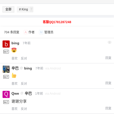
全部
# King
7
客服QQ1781287248
704 条回复
A
作者
M
管理员
bing
1
7年前
回复
喜欢
反对
辛巴
@
bing
7年前
via Android
回复
喜欢
反对
Qwe
@
辛巴
1年前
via Android
谢谢分享
回复
喜欢
反对