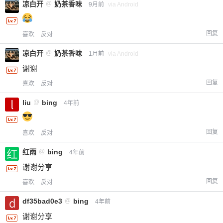
凉白开
@
奶茶香味
9月前
via Android
回复
喜欢
反对
凉白开
@
奶茶香味
1月前
via Android
谢谢
回复
喜欢
反对
liu
@
bing
4年前
回复
喜欢
反对
红雨
@
bing
4年前
谢谢分享
回复
喜欢
反对
df35bad0e3
@
bing
4年前
谢谢分享