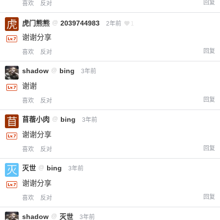
回复
喜欢
反对
虎门熊熊
@
2039744983
给-熊本熊-打赏
2年前
1
谢谢分享
付费内容
2
5
10
回复
喜欢
反对
元
元
元
shadow
@
bing
3年前
20
50
自定义
元
元
谢谢
回复
喜欢
反对
¥
6位以上
苜蓿小肉
@
bing
3年前
谢谢分享
您没有权限发布内容，请购买会员或者提升权
6位以上
限。
回复
喜欢
反对
灭世
@
bing
3年前
谢谢分享
忘记密码？
找回
已有帐号？
登录
立刻支付
回复
喜欢
反对
shadow
@
灭世
3年前
立刻支付