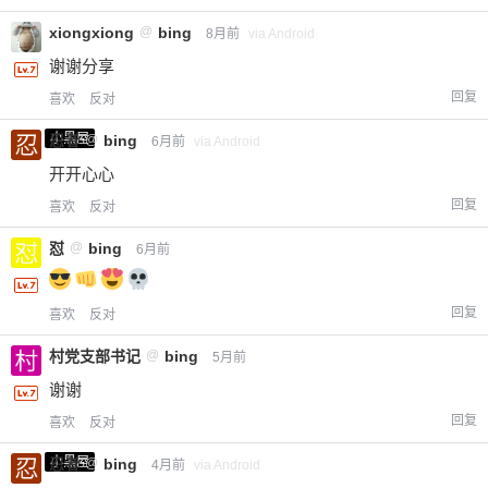
xiongxiong
@
bing
8月前
via Android
谢谢分享
回复
喜欢
反对
小黑屋
忍者
@
bing
6月前
via Android
开开心心
回复
喜欢
反对
怼
@
bing
6月前
回复
喜欢
反对
村党支部书记
@
bing
5月前
谢谢
回复
喜欢
反对
小黑屋
忍者
@
bing
4月前
via Android