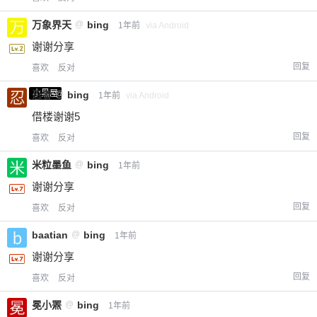
万象界天
@
bing
1年前
via Android
谢谢分享
回复
喜欢
反对
小黑屋
忍者
@
bing
1年前
via Android
借楼谢谢5
回复
喜欢
反对
米粒墨鱼
@
bing
1年前
谢谢分享
回复
喜欢
反对
baatian
@
bing
1年前
谢谢分享
回复
喜欢
反对
冕小罴
@
bing
1年前