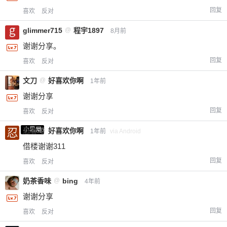
回复
喜欢
反对
glimmer715
@
程宇1897
8月前
谢谢分享。
回复
喜欢
反对
文刀
@
好喜欢你啊
1年前
谢谢分享
回复
喜欢
反对
小黑屋
忍者
@
好喜欢你啊
1年前
via Android
借楼谢谢311
回复
喜欢
反对
奶茶香味
@
bing
4年前
谢谢分享
回复
喜欢
反对