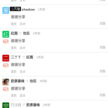
喜欢
反对
小黑屋
爱X
@
shadow
1年前
谢谢分享
回复
喜欢
反对
红雨
@
勿忘
4年前
谢谢分享
回复
喜欢
反对
二丫丫
@
红雨
1年前
谢谢分享
回复
喜欢
反对
奶茶香味
@
勿忘
4年前
谢谢分享
回复
喜欢
反对
已注销
@
奶茶香味
2年前