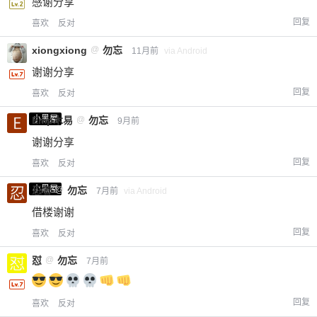
感谢分享
回复
喜欢
反对
xiongxiong
@
勿忘
11月前
via Android
谢谢分享
回复
喜欢
反对
小黑屋
Emp木易
@
勿忘
9月前
谢谢分享
回复
喜欢
反对
小黑屋
忍者
@
勿忘
7月前
via Android
借楼谢谢
回复
喜欢
反对
怼
@
勿忘
7月前
回复
喜欢
反对