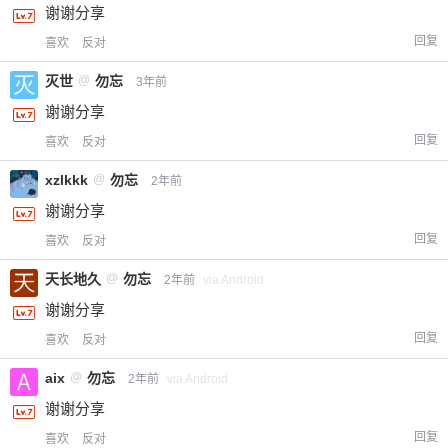
谢谢分享
回复
喜欢
反对
忘记密码？
找回
已有帐号？
登录
立刻支付
灭世
@
勿忘
3年前
谢谢分享
立刻支付
回复
喜欢
反对
xzlkkk
@
勿忘
2年前
谢谢分享
回复
喜欢
反对
天长地久
@
勿忘
2年前
via Android
谢谢分享
回复
喜欢
反对
aix
@
勿忘
2年前
via Android
谢谢分享
回复
喜欢
反对