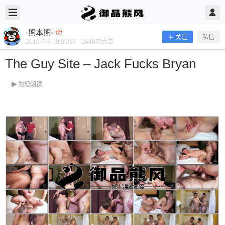
2019/7/08
-熊本熊- @ 御品熊风
-熊本熊-
关注
私信
2019-7-8 19:59:37
2648
次点击
The Guy Site – Jack Fucks Bryan
为您朗读
The Guy Site – Jack Fucks Bryan
当前隐藏内容需要支付100熊币 已有6人支付 登录