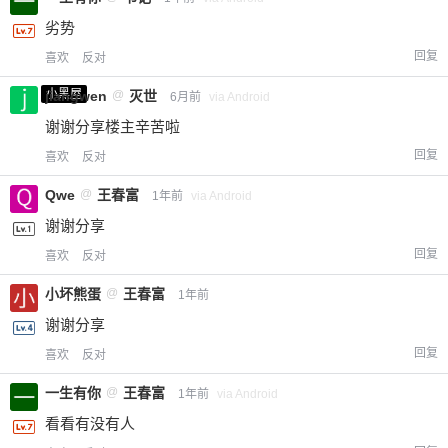
劣势
回复
喜欢
反对
小黑屋
jiangwen
@
灭世
6月前
via Android
谢谢分享楼主辛苦啦
回复
喜欢
反对
Qwe
@
王春富
1年前
via Android
谢谢分享
回复
喜欢
反对
小坏熊蛋
@
王春富
1年前
谢谢分享
回复
喜欢
反对
一生有你
@
王春富
1年前
via Android
看看有没有人