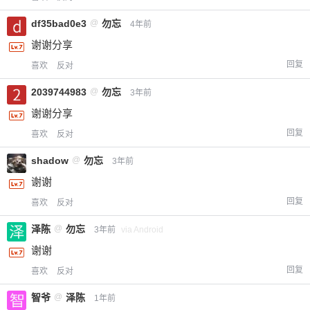
df35bad0e3
@
勿忘
4年前
谢谢分享
回复
喜欢
反对
2039744983
@
勿忘
3年前
谢谢分享
给-熊本熊-打赏
回复
喜欢
反对
付费内容
2
5
10
元
元
元
shadow
@
勿忘
3年前
谢谢
20
50
自定义
元
元
回复
喜欢
反对
泽陈
@
勿忘
3年前
via Android
¥
6位以上
谢谢
回复
喜欢
反对
您没有权限发布内容，请购买会员或者提升权
6位以上
限。
智爷
@
泽陈
1年前