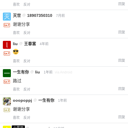
回复
喜欢
反对
灭世
@
18907350310
7月前
谢谢分享
回复
喜欢
反对
liu
@
王春富
4年前
回复
喜欢
反对
一生有你
@
liu
1年前
via Android
路过
回复
喜欢
反对
ooopoppj
@
一生有你
1年前
谢谢分享
回复
喜欢
反对
小黑屋