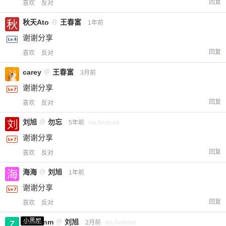
回复
喜欢
反对
秋天Ato
@
王春富
1年前
谢谢分享
回复
喜欢
反对
carey
@
王春富
3月前
谢谢分享
回复
喜欢
反对
刘旭
@
勿忘
5年前
via Android
谢谢分享
回复
喜欢
反对
海海
@
刘旭
1年前
谢谢分享
回复
喜欢
反对
小黑屋
zxcvbnm
@
刘旭
2月前
via Android