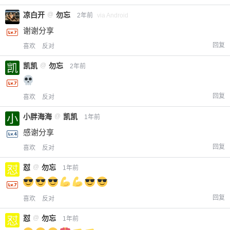
凉白开
@
勿忘
2年前
via Android
谢谢分享
回复
喜欢
反对
凯凯
@
勿忘
2年前
回复
喜欢
反对
小胖海海
@
凯凯
1年前
感谢分享
回复
喜欢
反对
怼
@
勿忘
1年前
回复
喜欢
反对
怼
@
勿忘
1年前