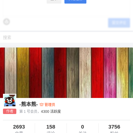
提交评论
-熊本熊-
管理员
作者
第 1 号会员，
4300 活跃度
2693
158
0
3756