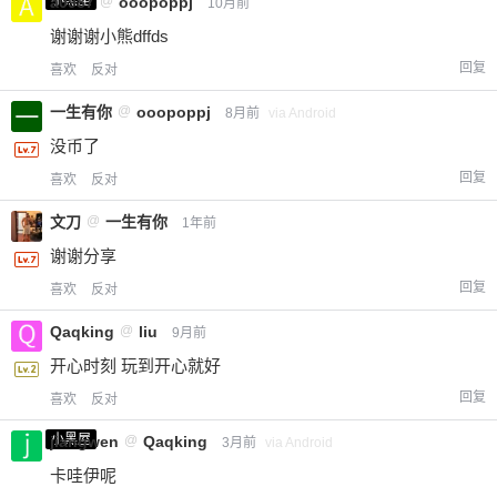
a0987
@
ooopoppj
10月前
谢谢谢小熊dffds
回复
喜欢
反对
一生有你
@
ooopoppj
8月前
via Android
没币了
回复
喜欢
反对
文刀
@
一生有你
1年前
谢谢分享
回复
喜欢
反对
Qaqking
@
liu
9月前
开心时刻 玩到开心就好
回复
喜欢
反对
小黑屋
jiangwen
@
Qaqking
3月前
via Android
卡哇伊呢