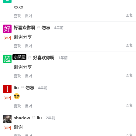
xxxx
回复
喜欢
反对
好喜欢你啊
@
勿忘
4年前
谢谢分享
回复
喜欢
反对
小黑屋
超凶的
@
好喜欢你啊
1年前
谢谢分享
回复
喜欢
反对
liu
@
勿忘
4年前
回复
喜欢
反对
shadow
@
liu
2年前
谢谢
回复