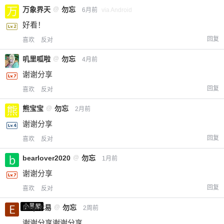
万象界天
@
勿忘
6月前
via Android
好看！
回复
喜欢
反对
叽里呱啦
@
勿忘
4月前
谢谢分享
回复
喜欢
反对
熊宝宝
@
勿忘
2月前
谢谢分享
回复
喜欢
反对
bearlover2020
@
勿忘
1月前
谢谢分享
回复
喜欢
反对
小黑屋
Emp木易
@
勿忘
2周前
谢谢分享谢谢分享