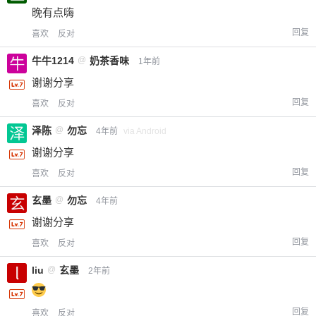
晚有点嗨
回复
喜欢
反对
牛牛1214
@
奶茶香味
1年前
谢谢分享
回复
喜欢
反对
泽陈
@
勿忘
4年前
via Android
谢谢分享
回复
喜欢
反对
玄墨
@
勿忘
4年前
谢谢分享
回复
喜欢
反对
liu
@
玄墨
2年前
回复
喜欢
反对