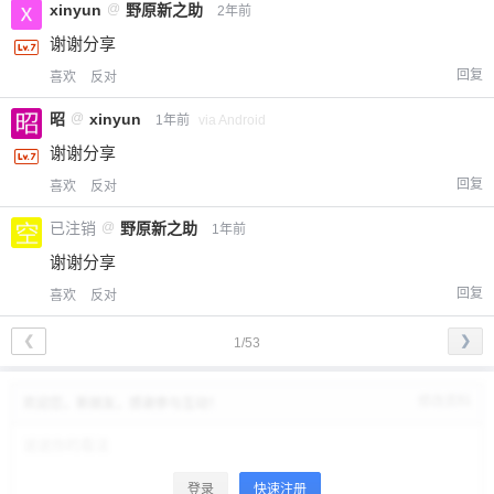
xinyun
@
野原新之助
2年前
谢谢分享
回复
喜欢
反对
昭
@
xinyun
1年前
via Android
谢谢分享
回复
喜欢
反对
已注销
@
野原新之助
1年前
谢谢分享
回复
喜欢
反对
❮
❯
1/53
修改资料
欢迎您，新朋友，感谢参与互动！
登录
快速注册