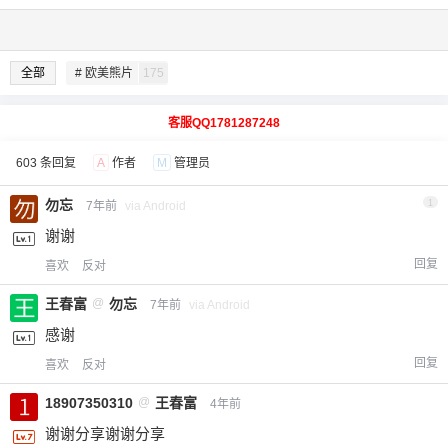
全部
# 欧美熊片
175
客服QQ1781287248
603 条回复
A
作者
M
管理员
勿忘
1
7年前
via Android
谢谢
回复
喜欢
反对
王春富
@
勿忘
7年前
via Android
感谢
回复
喜欢
反对
18907350310
@
王春富
4年前
谢谢分享谢谢分享