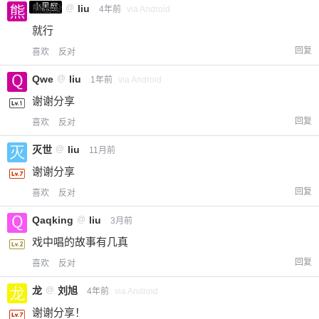
小黑屋
熊出没
@
liu
4年前
via Android
就行
回复
喜欢
反对
Qwe
@
liu
1年前
via Android
谢谢分享
回复
喜欢
反对
灭世
@
liu
11月前
谢谢分享
回复
喜欢
反对
Qaqking
@
liu
3月前
戏中唱的故事有几真
回复
喜欢
反对
龙
@
刘旭
4年前
via Android
谢谢分享！