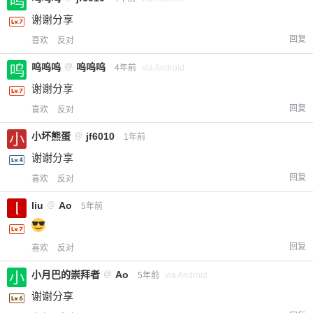
谢谢分享
回复
喜欢
反对
呜呜呜
@
呜呜呜
4年前
via Android
谢谢分享
回复
喜欢
反对
小坏熊蛋
@
jf6010
1年前
谢谢分享
回复
喜欢
反对
liu
@
Ao
5年前
回复
喜欢
反对
小月巴的崇拜者
@
Ao
5年前
via Android
谢谢分享