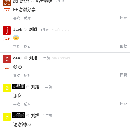
虎门熊熊
@
叽里呱啦
2年前
FF谢谢分享
回复
喜欢
反对
Jack
@
刘旭
3年前
via Android
回复
喜欢
反对
cenji
@
刘旭
1年前
via Android
😊😊
回复
喜欢
反对
小黑屋
a0987
@
刘旭
1年前
谢谢
回复
喜欢
反对
小黑屋
a0987
@
刘旭
1年前
谢谢谢66