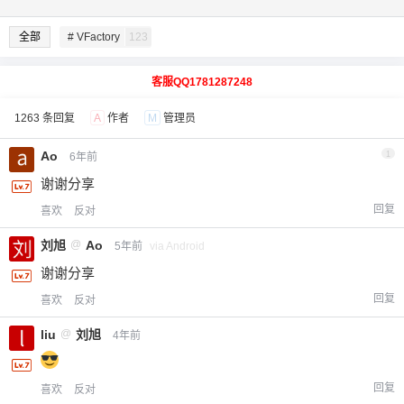
全部
# VFactory
123
客服QQ1781287248
1263 条回复
A
作者
M
管理员
Ao
1
6年前
谢谢分享
回复
喜欢
反对
刘旭
@
Ao
5年前
via Android
谢谢分享
回复
喜欢
反对
liu
@
刘旭
4年前
回复
喜欢
反对