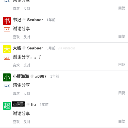
感谢分享
回复
喜欢
反对
书记
@
Seabaer
1年前
谢谢分享
回复
喜欢
反对
大橘
@
Seabaer
5月前
via Android
谢谢分享，。？
回复
喜欢
反对
小胖海海
@
a0987
1年前
感谢分享
回复
喜欢
反对
小黑屋
超凶的
@
liu
1年前
谢谢分享
回复
喜欢
反对