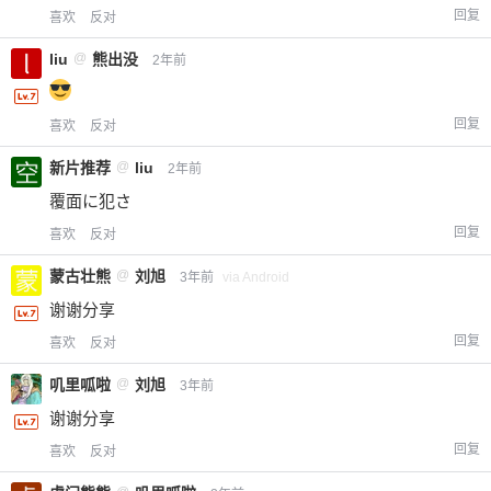
回复
喜欢
反对
liu
@
熊出没
2年前
回复
喜欢
反对
新片推荐
@
liu
2年前
覆面に犯さ
回复
喜欢
反对
蒙古壮熊
@
刘旭
3年前
via Android
谢谢分享
回复
喜欢
反对
叽里呱啦
@
刘旭
3年前
谢谢分享
回复
喜欢
反对