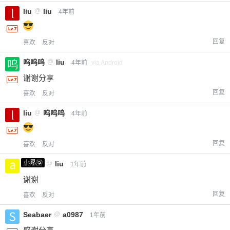
liu
@
liu
4年前
回复
喜欢
反对
呜呜呜
@
liu
4年前
via Android
谢谢分享
回复
喜欢
反对
liu
@
呜呜呜
4年前
回复
喜欢
反对
小黑屋
a0987
@
liu
1年前
谢谢
回复
喜欢
反对
Seabaer
@
a0987
1年前