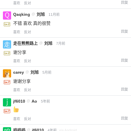
回复
喜欢
反对
Qaqking
@
刘旭
11月前
不错 喜欢 真的很赞
回复
喜欢
反对
走在熊熊路上
@
刘旭
7月前
谢分享
回复
喜欢
反对
carey
@
刘旭
5月前
谢谢分享
回复
喜欢
反对
jf6010
@
Ao
5年前
回复
喜欢
反对
呜呜呜
@
jf6010
4年前
via Android