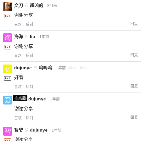
文刀
@
超凶的
8月前
谢谢分享
回复
喜欢
反对
海海
@
liu
1年前
谢谢分享
回复
喜欢
反对
dujunye
@
呜呜呜
1年前
via Android
好看
回复
喜欢
反对
小黑屋
爱X
@
dujunye
1年前
谢谢分享
回复
喜欢
反对
智爷
@
dujunye
1年前
谢谢分享