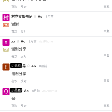
回复
喜欢
反对
村党支部书记
@
Ao
8月前
谢谢
回复
喜欢
反对
xx
@
Ao
8月前
via iPhone
谢谢分享
回复
喜欢
反对
小黑屋
Emp木易
@
Ao
8月前
谢谢分享
回复
喜欢
反对
小黑屋
qwq
@
Ao
8月前
via Android
😂
回复
喜欢
反对