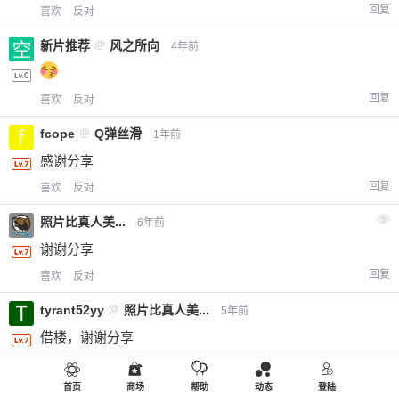
回复
喜欢
反对
新片推荐
@
风之所向
4年前
回复
喜欢
反对
fcope
@
Q弹丝滑
1年前
感谢分享
回复
喜欢
反对
照片比真人美...
5
6年前
谢谢分享
回复
喜欢
反对
tyrant52yy
@
照片比真人美...
5年前
借楼，谢谢分享
回复
喜欢
反对
首页
商场
帮助
动态
登陆
jf6010
@
tyrant52yy