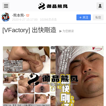
2020/6/27
-熊本熊- @ 御品熊风
-熊本熊-
关注
私信
2020-6-27 15:17:00
10266
次点击
[VFactory] 出快剛造
为您朗读
[VFactory] 出快剛造
新片推荐 当前隐藏内容需要支付200熊币 已有111