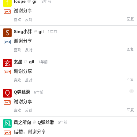
fcope
@
gil
3年前
谢谢分享
回复
喜欢
反对
Sing小胖
@
gil
1年前
谢谢分享
回复
喜欢
反对
玄墨
@
gil
1年前
谢谢分享
回复
喜欢
反对
Q弹丝滑
4
6年前
谢谢分享
回复
喜欢
反对
风之所向
@
Q弹丝滑
5年前
借楼，谢谢分享