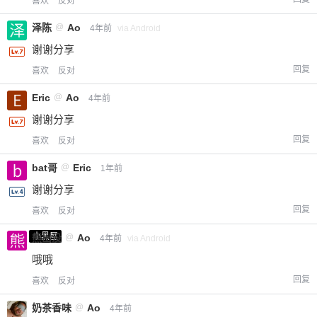
喜欢
反对
您没有权限发布内容，请购买会员或者提升权
6位以上
泽陈
@
Ao
限。
4年前
via Android
谢谢分享
回复
喜欢
反对
忘记密码？
找回
已有帐号？
登录
立刻支付
Eric
@
Ao
4年前
谢谢分享
立刻支付
回复
喜欢
反对
bat哥
@
Eric
1年前
谢谢分享
回复
喜欢
反对
小黑屋
熊出没
@
Ao
4年前
via Android
哦哦
回复
喜欢
反对
奶茶香味
@
Ao
4年前