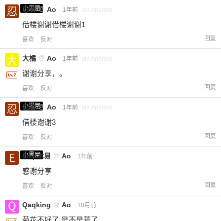
小黑屋
忍者
@
Ao
1年前
via Android
借楼谢谢借楼谢谢1
回复
喜欢
反对
大橘
@
Ao
1年前
via Android
谢谢分享，。
回复
喜欢
反对
小黑屋
忍者
@
Ao
1年前
via Android
借楼谢谢3
回复
喜欢
反对
小黑屋
Emp木易
@
Ao
1年前
感谢分享
回复
喜欢
反对
Qaqking
@
Ao
10月前
菊花不好了 是不是蔫了