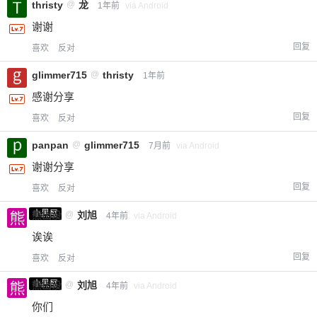
thristy
@
龙
1年前
via Android
谢谢
回复
喜欢
反对
glimmer715
@
thristy
1年前
感谢分享
回复
喜欢
反对
panpan
@
glimmer715
7月前
via Android
谢谢分享
回复
喜欢
反对
小黑屋
熊出没
@
刘旭
4年前
via Android
诶诶
回复
喜欢
反对
小黑屋
熊出没
@
刘旭
4年前
via Android
你们