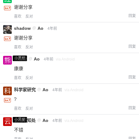
谢谢分享
回复
喜欢
反对
shadow
@
Ao
4年前
谢谢分享
回复
喜欢
反对
小黑屋
熊出没
@
Ao
4年前
via Android
康康
给-熊本熊-打赏
回复
喜欢
反对
科学家研究
@
Ao
付费内容
4年前
via Android
2
5
10
元
元
元
?
20
50
自定义
元
元
回复
喜欢
反对
小黑屋
云深不知处
@
Ao
4年前
via Android
¥
6位以上
不错
回复