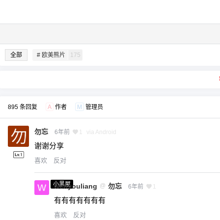
全部
# 欧美熊片
175
895 条回复
A
作者
M
管理员
勿忘
6年前
1
via Android
谢谢分享
喜欢
反对
小黑屋
wenyouliang
@
勿忘
6年前
1
有有有有有有有
喜欢
反对