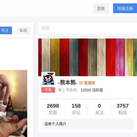
登录
快速注册
关注
私信
-熊本熊-
管理员
作者
第 1 号会员，
10500 活跃度
2698
158
0
3757
文章
评论
关注
粉丝
没有个人简介