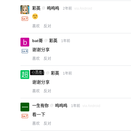
彩英
@
呜呜呜
2年前
via Android
喜欢
反对
bat哥
@
彩英
1年前
谢谢分享
喜欢
反对
小黑屋
超凶的
@
彩英
1年前
谢谢分享
喜欢
反对
一生有你
@
呜呜呜
1年前
via Android
看一下
喜欢
反对