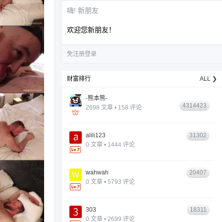
嗨! 新朋友
欢迎您新朋友！
免注册登录
财富排行
ALL ❯
-熊本熊-
4314423
2698 文章 • 158 评论
alili123
31302
0 文章 • 1444 评论
wahwah
20407
0 文章 • 5793 评论
303
18311
0 文章 • 2699 评论