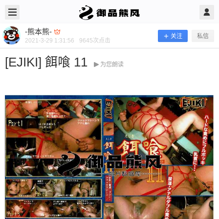
2021/3/29
-熊本熊- @ 御品熊风
-熊本熊-
关注
私信
2021-3-29 1:31:56
9645
次点击
[EJIKI] 餌喰 11
为您朗读
[EJIKI] 餌喰 11
当前隐藏内容需要支付300熊币 已有215人支付 登