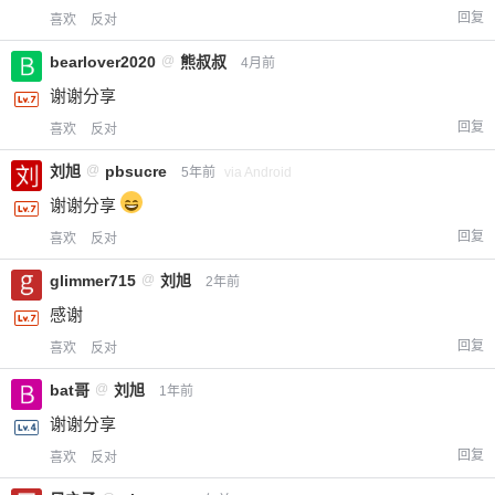
回复
喜欢
反对
bearlover2020
@
熊叔叔
4月前
谢谢分享
回复
喜欢
反对
刘旭
@
pbsucre
5年前
via Android
谢谢分享
回复
喜欢
反对
glimmer715
@
刘旭
2年前
感谢
回复
喜欢
反对
bat哥
@
刘旭
1年前
谢谢分享
回复
喜欢
反对