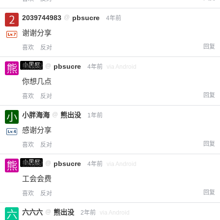
2039744983
@
pbsucre
4年前
谢谢分享
回复
喜欢
反对
小黑屋
熊出没
@
pbsucre
4年前
via Android
你想几点
回复
喜欢
反对
小胖海海
@
熊出没
1年前
感谢分享
回复
喜欢
反对
小黑屋
熊出没
@
pbsucre
4年前
via Android
工会会费
回复
喜欢
反对
六六六
@
熊出没
2年前
via Android