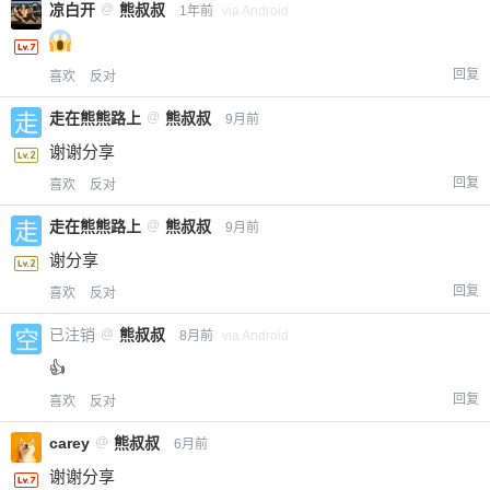
凉白开
@
熊叔叔
1年前
via Android
回复
喜欢
反对
走在熊熊路上
@
熊叔叔
9月前
谢谢分享
回复
喜欢
反对
走在熊熊路上
@
熊叔叔
9月前
谢分享
回复
喜欢
反对
已注销
@
熊叔叔
8月前
via Android
👍
回复
喜欢
反对
carey
@
熊叔叔
6月前
谢谢分享