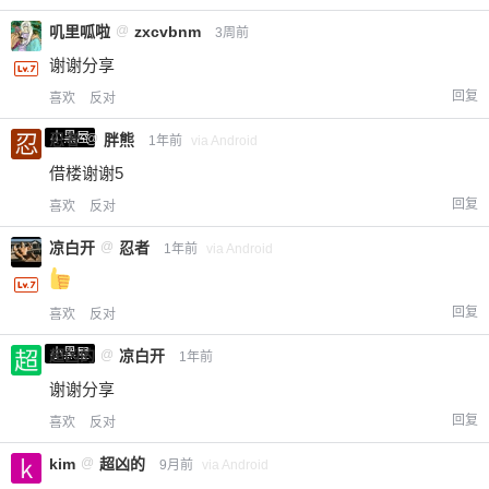
叽里呱啦
@
zxcvbnm
3周前
谢谢分享
回复
喜欢
反对
小黑屋
忍者
@
胖熊
1年前
via Android
借楼谢谢5
回复
喜欢
反对
凉白开
@
忍者
1年前
via Android
回复
喜欢
反对
小黑屋
超凶的
@
凉白开
1年前
谢谢分享
回复
喜欢
反对
kim
@
超凶的
9月前
via Android