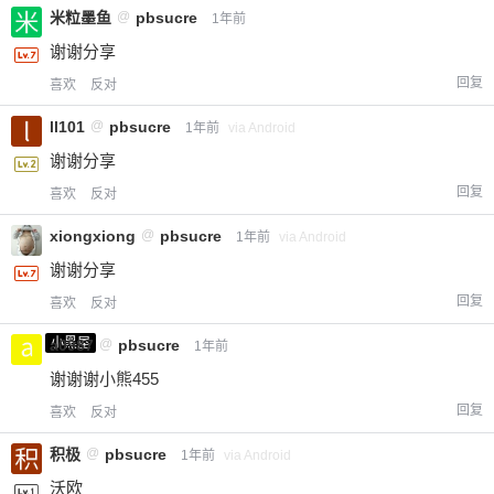
米粒墨鱼
@
pbsucre
1年前
谢谢分享
回复
喜欢
反对
ll101
@
pbsucre
1年前
via Android
谢谢分享
回复
喜欢
反对
xiongxiong
@
pbsucre
1年前
via Android
谢谢分享
回复
喜欢
反对
小黑屋
a0987
@
pbsucre
1年前
谢谢谢小熊455
回复
喜欢
反对
积极
@
pbsucre
1年前
via Android
沃欧