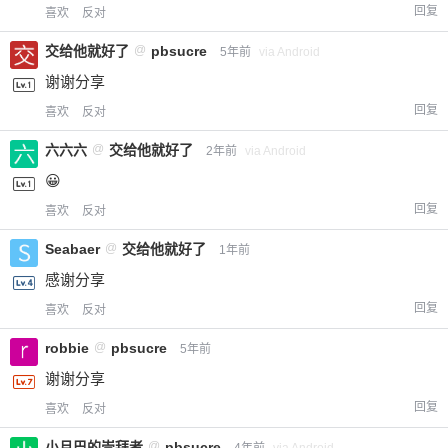
回复
喜欢
反对
交给他就好了
@
pbsucre
5年前
via Android
谢谢分享
回复
喜欢
反对
六六六
@
交给他就好了
2年前
via Android
😀
回复
喜欢
反对
给-熊本熊-打赏
Seabaer
@
交给他就好了
1年前
感谢分享
付费内容
2
5
10
元
元
元
回复
喜欢
反对
20
50
自定义
robbie
@
pbsucre
元
元
5年前
谢谢分享
¥
回复
喜欢
反对
6位以上
小月巴的崇拜者
@
pbsucre
4年前
via Android