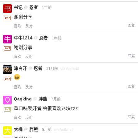
书记
@
忍者
1年前
谢谢分享
回复
喜欢
反对
牛牛1214
@
忍者
1年前
谢谢分享
回复
喜欢
反对
凉白开
@
忍者
11月前
via Android
回复
喜欢
反对
Qaqking
@
胖熊
7月前
重口味爱好者 会很喜欢这块zzz
回复
喜欢
反对
大橘
@
胖熊
5月前
via Android