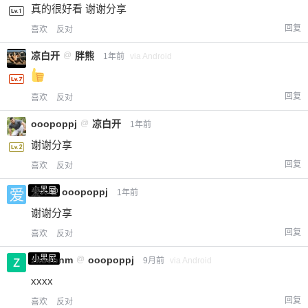
真的很好看 谢谢分享
回复
喜欢
反对
凉白开
@
胖熊
1年前
via Android
回复
喜欢
反对
ooopoppj
@
凉白开
1年前
谢谢分享
回复
喜欢
反对
小黑屋
爱X
@
ooopoppj
1年前
谢谢分享
回复
喜欢
反对
小黑屋
zxcvbnm
@
ooopoppj
9月前
via Android
xxxx
回复
喜欢
反对