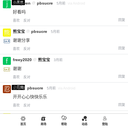
小黑屋
jiangwen
@
pbsucre
5月前
via Android
好看吗
回复
喜欢
反对
熊宝宝
@
pbsucre
5月前
谢谢分享
回复
喜欢
反对
freey2020
@
熊宝宝
3月前
谢谢
回复
喜欢
反对
小黑屋
忍者
@
pbsucre
5月前
via Android
开开心心快快乐乐
回复
喜欢
反对
大橘
@
pbsucre
3月前
via Android
真的谢谢分享
首页
商场
帮助
动态
登陆