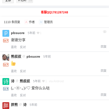
全部
# Ejiki
39
客服QQ1781287248
1110 条回复
A
作者
M
管理员
1
pbsucre
5年前
1
谢谢分享
回复
喜欢
反对
熊叔叔
@
pbsucre
5年前
回复
喜欢
反对
诗
@
熊叔叔
5年前
1
via Android
(｡･㉨･｡)ﾉ♡ 爱你么么哒
回复
喜欢
反对
胖熊
@
诗
5年前