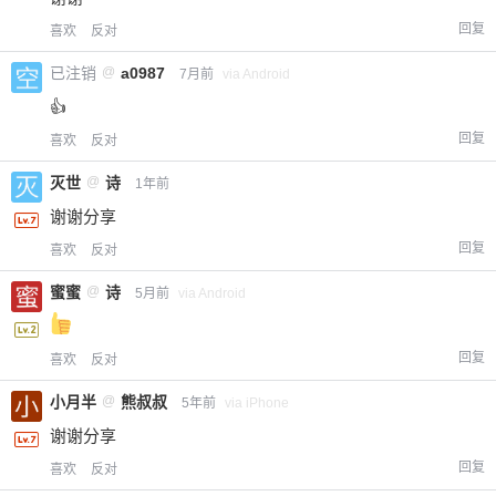
回复
喜欢
反对
已注销
@
a0987
7月前
via Android
👍
回复
喜欢
反对
灭世
@
诗
1年前
谢谢分享
回复
喜欢
反对
蜜蜜
@
诗
5月前
via Android
回复
喜欢
反对
小月半
@
熊叔叔
5年前
via iPhone
谢谢分享
回复
喜欢
反对