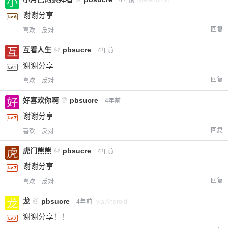
您没有权限发布内容，请购买会员或者提升权
6位以上
谢谢分享
限。
回复
喜欢
反对
互看人生
@
pbsucre
4年前
谢谢分享
忘记密码？
找回
已有帐号？
登录
立刻支付
回复
喜欢
反对
立刻支付
好喜欢你啊
@
pbsucre
4年前
谢谢分享
回复
喜欢
反对
虎门熊熊
@
pbsucre
4年前
谢谢分享
回复
喜欢
反对
龙
@
pbsucre
4年前
via Android
谢谢分享！！