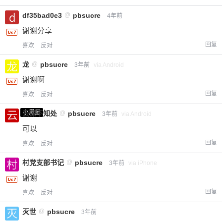
df35bad0e3
@
pbsucre
4年前
谢谢分享
回复
喜欢
反对
龙
@
pbsucre
3年前
via Android
谢谢啊
回复
喜欢
反对
小黑屋
云深不知处
@
pbsucre
3年前
via Android
可以
回复
喜欢
反对
村党支部书记
@
pbsucre
3年前
via iPhone
谢谢
回复
喜欢
反对
灭世
@
pbsucre
3年前