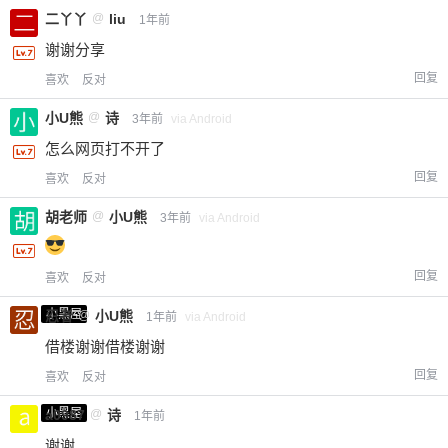
二丫丫
@
liu
1年前
谢谢分享
回复
喜欢
反对
小U熊
@
诗
3年前
via Android
怎么网页打不开了
回复
喜欢
反对
胡老师
@
小U熊
3年前
via Android
回复
喜欢
反对
小黑屋
忍者
@
小U熊
1年前
via Android
借楼谢谢借楼谢谢
回复
喜欢
反对
小黑屋
a0987
@
诗
1年前
谢谢