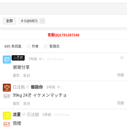
全部
# G@MES
20
客服QQ1781287248
895 条回复
A
作者
M
管理员
小黑屋
1
额路你
7年前
1
via iPhone
谢谢分享
回复
喜欢
反对
已注销
@
额路你
5年前
1
99kg 24才 イケメンマッチョ
回复
喜欢
反对
凉夏
@
已注销
5年前
via iPhone
借楼