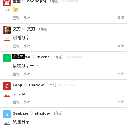
蜜蜜
@
ooopoppj
1年前
via Android
回复
喜欢
反对
文刀
@
文刀
1年前
谢谢分享
回复
喜欢
反对
小黑屋
jiangwen
@
rbxchc
4月前
via Android
借楼分享一下
回复
喜欢
反对
cenji
@
shadow
1年前
via Android
☺️☺️☺️
回复
喜欢
反对
Seabaer
@
shadow
1年前
感谢分享