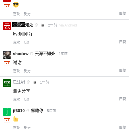
回复
喜欢
反对
小黑屋
云深不知处
@
liu
2年前
via Android
kyd刚刚好
回复
喜欢
反对
shadow
@
云深不知处
1年前
谢谢
回复
喜欢
反对
已注销
@
liu
1年前
谢谢分享
回复
喜欢
反对
jf6010
@
额路你
5年前
回复
喜欢
反对