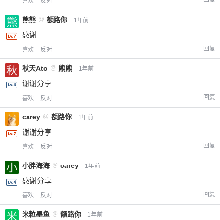
喜欢
反对
熊熊
@
额路你
1年前
感谢
回复
喜欢
反对
秋天Ato
@
熊熊
1年前
谢谢分享
回复
喜欢
反对
carey
@
额路你
1年前
谢谢分享
回复
喜欢
反对
小胖海海
@
carey
1年前
感谢分享
回复
喜欢
反对
米粒墨鱼
@
额路你
1年前