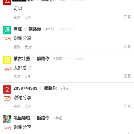
可以
回复
喜欢
反对
忘记密码？
找回
已有帐号？
登录
立刻支付
泽陈
@
额路你
3年前
via Android
立刻支付
谢谢分享
回复
喜欢
反对
蒙古壮熊
@
额路你
3年前
via Android
太好看了
回复
喜欢
反对
2039744983
@
额路你
3年前
谢谢分享
回复
喜欢
反对
叽里呱啦
@
额路你
3年前
谢谢分享