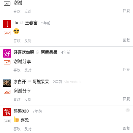
谢谢
回复
喜欢
反对
liu
@
王春富
5年前
回复
喜欢
反对
好喜欢你啊
@
阿熊呆呆
4年前
谢谢分享
回复
喜欢
反对
凉白开
@
阿熊呆呆
2年前
via Android
谢谢分享
回复
喜欢
反对
熊熊920
3
7年前
喜欢
回复
喜欢
反对