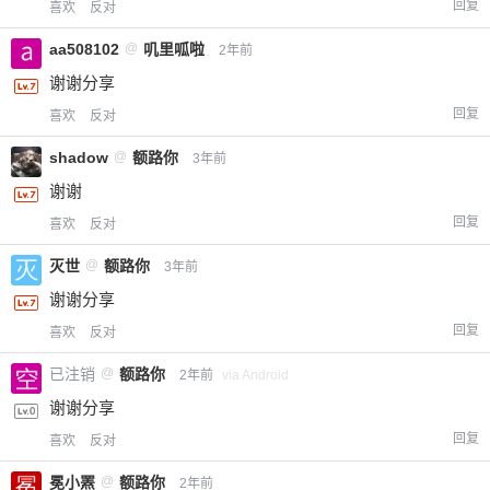
回复
喜欢
反对
aa508102
@
叽里呱啦
2年前
谢谢分享
回复
喜欢
反对
shadow
@
额路你
3年前
谢谢
回复
喜欢
反对
灭世
@
额路你
3年前
谢谢分享
回复
喜欢
反对
已注销
@
额路你
2年前
via Android
谢谢分享
回复
喜欢
反对
冕小罴
@
额路你
2年前