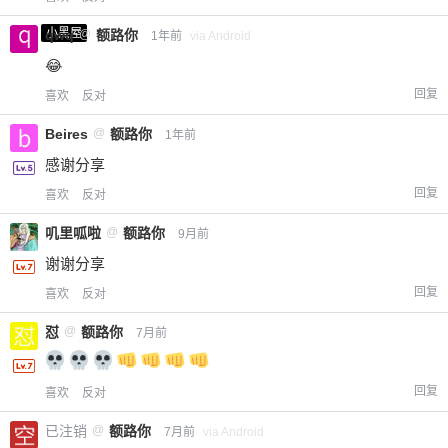
小黑屋
qwq
@
额路你
1年前
via Android
😂
回复
喜欢
反对
Beires
@
额路你
1年前
感谢分享
回复
喜欢
反对
叽里呱啦
@
额路你
9月前
谢谢分享
回复
喜欢
反对
怼
@
额路你
7月前
回复
喜欢
反对
已注销
@
额路你
7月前
via Android