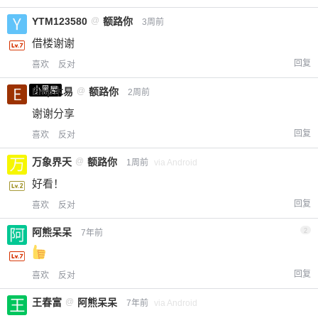
YTM123580
@
额路你
3周前
借楼谢谢
回复
喜欢
反对
小黑屋
Emp木易
@
额路你
2周前
谢谢分享
回复
喜欢
反对
万象界天
@
额路你
1周前
via Android
好看！
回复
喜欢
反对
阿熊呆呆
2
7年前
回复
喜欢
反对
王春富
@
阿熊呆呆
7年前
via Android