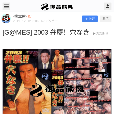
2019/7/29
-熊本熊- @ 御品熊风
-熊本熊-
关注
私信
2019-7-29 8:35:06
6708
次点击
[G@MES] 2003 弁慶！穴なき
为您朗读
[G@MES] 2003 弁慶！穴なき
当前隐藏内容需要支付100熊币 已有142人支付 登