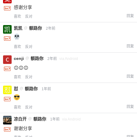
感谢分享
回复
喜欢
反对
凯凯
@
额路你
2年前
回复
喜欢
反对
cenji
@
额路你
2年前
via Android
😊😊😊
回复
喜欢
反对
怼
@
额路你
1年前
回复
喜欢
反对
凉白开
@
额路你
1年前
via Android
谢谢分享
回复