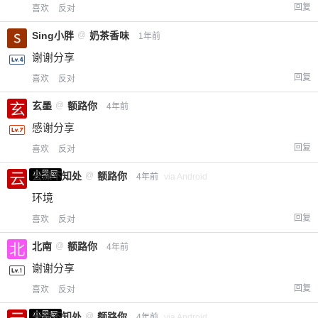
回复
喜欢
反对
Sing小胖
@
奶茶香味
1年前
谢谢分享
回复
喜欢
反对
玄墨
@
额路你
4年前
给-熊本熊-打赏
感谢分享
回复
喜欢
反对
付费内容
2
5
10
元
元
元
小黑屋
云深不知处
@
额路你
4年前
via Android
20
50
环境
自定义
元
元
回复
喜欢
反对
¥
北南
@
额路你
4年前
6位以上
谢谢分享
您没有权限发布内容，请购买会员或者提升权
6位以上
回复
喜欢
反对
限。
小黑屋
云深不知处
@
额路你
4年前
via Android