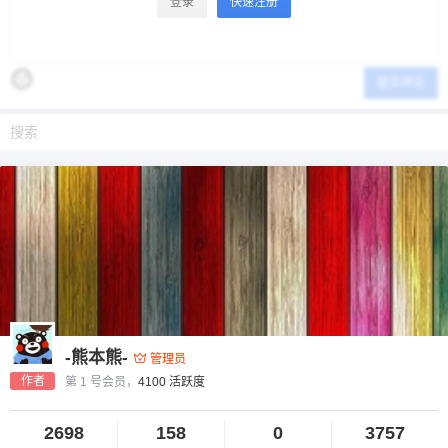
登录
快速注册
提交评论
-熊本熊-
管理员
作者
第 1 号会员，
4100 活跃度
2698
158
0
3757