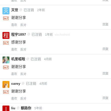
喜欢
反对
灭世
@
已注销
2年前
谢谢分享
回复
喜欢
反对
程宇1897
@
已注销
1年前
via Android
感谢分享
回复
喜欢
反对
叽里呱啦
@
已注销
4月前
谢谢分享
回复
喜欢
反对
carey
@
已注销
4月前
谢谢分享
回复
喜欢
反对
liu
@
额路你
5年前