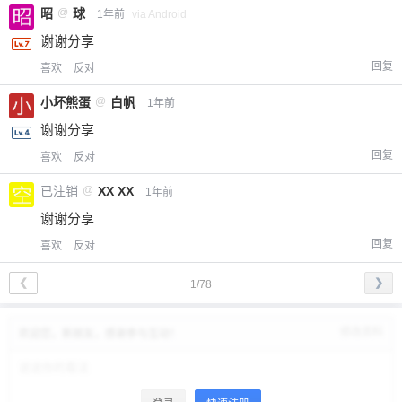
昭
@
球
1年前
via Android
谢谢分享
回复
喜欢
反对
小坏熊蛋
@
白帆
1年前
谢谢分享
回复
喜欢
反对
已注销
@
XX XX
1年前
谢谢分享
回复
喜欢
反对
❮
❯
1/78
修改资料
欢迎您，新朋友，感谢参与互动！