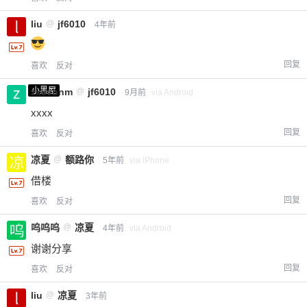
liu
@
jf6010
4年前
回复
喜欢
反对
小黑屋
zxcvbnm
@
jf6010
9月前
via Android
xxxx
回复
喜欢
反对
凉夏
@
额路你
5年前
via iPhone
借楼
回复
喜欢
反对
呜呜呜
@
凉夏
4年前
via Android
谢谢分享
回复
喜欢
反对
liu
@
凉夏
3年前