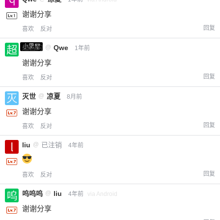
谢谢分享
回复
喜欢
反对
小黑屋
超凶的
@
Qwe
1年前
谢谢分享
回复
喜欢
反对
灭世
@
凉夏
8月前
谢谢分享
回复
喜欢
反对
liu
@
已注销
4年前
回复
喜欢
反对
呜呜呜
@
liu
4年前
via Android
谢谢分享