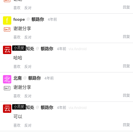
立刻支付
回复
喜欢
反对
fcope
@
额路你
4年前
谢谢分享
回复
喜欢
反对
小黑屋
云深不知处
@
额路你
4年前
via Android
哈哈
回复
喜欢
反对
北南
@
额路你
4年前
谢谢分享
回复
喜欢
反对
小黑屋
云深不知处
@
额路你
4年前
via Android
可以
回复
喜欢
反对