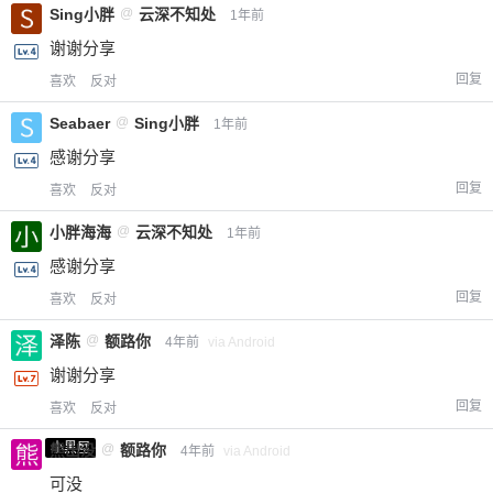
Sing小胖
@
云深不知处
1年前
谢谢分享
回复
喜欢
反对
Seabaer
@
Sing小胖
1年前
感谢分享
回复
喜欢
反对
小胖海海
@
云深不知处
1年前
感谢分享
回复
喜欢
反对
泽陈
@
额路你
4年前
via Android
谢谢分享
回复
喜欢
反对
小黑屋
熊出没
@
额路你
4年前
via Android
可没