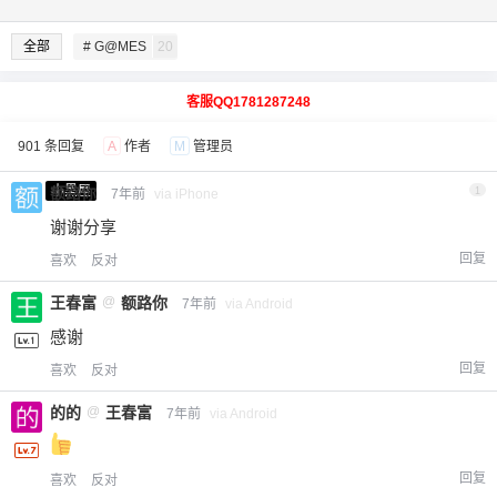
全部
# G@MES
20
客服QQ1781287248
901 条回复
A
作者
M
管理员
小黑屋
额路你
1
7年前
via iPhone
谢谢分享
回复
喜欢
反对
王春富
@
额路你
7年前
via Android
感谢
回复
喜欢
反对
的的
@
王春富
7年前
via Android
回复
喜欢
反对