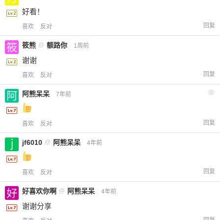
好看！
回复
喜欢
反对
筱熊
@
额路你
1周前
谢谢
回复
喜欢
反对
阿熊呆呆
2
7年前
回复
喜欢
反对
jf6010
@
阿熊呆呆
4年前
回复
喜欢
反对
好喜欢你啊
@
阿熊呆呆
4年前
谢谢分享
回复