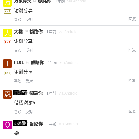
万象界天
@
额路你
1年前
via Android
谢谢分享
回复
喜欢
反对
大橘
@
额路你
1年前
via Android
谢谢分享！
回复
喜欢
反对
ll101
@
额路你
1年前
via Android
谢谢分享
回复
喜欢
反对
小黑屋
忍者
@
额路你
1年前
via Android
借楼谢谢5
回复
喜欢
反对
小黑屋
qwq
@
额路你
1年前
via Android
😂