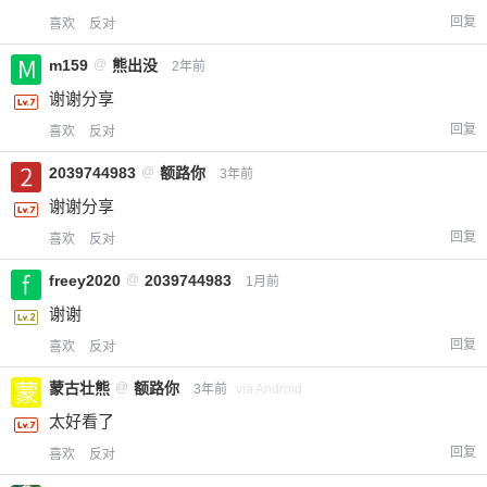
回复
喜欢
反对
m159
@
熊出没
2年前
谢谢分享
回复
喜欢
反对
2039744983
@
额路你
3年前
谢谢分享
回复
喜欢
反对
freey2020
@
2039744983
1月前
谢谢
回复
喜欢
反对
蒙古壮熊
@
额路你
3年前
via Android
太好看了
回复
喜欢
反对