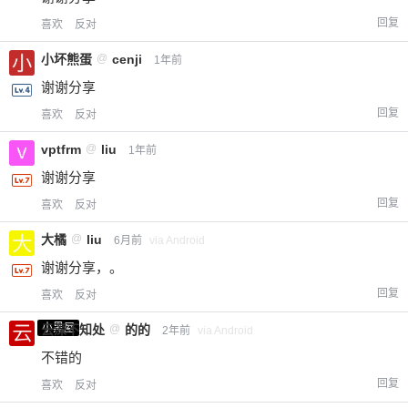
回复
喜欢
反对
小坏熊蛋
@
cenji
1年前
谢谢分享
回复
喜欢
反对
vptfrm
@
liu
1年前
谢谢分享
回复
喜欢
反对
大橘
@
liu
6月前
via Android
谢谢分享，。
回复
喜欢
反对
小黑屋
云深不知处
@
的的
2年前
via Android
不错的
回复
喜欢
反对