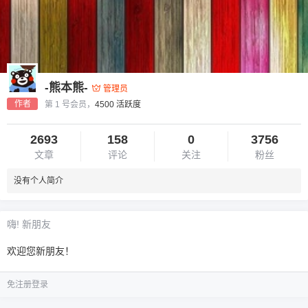
-熊本熊-
管理员
作者
第 1 号会员，
4500 活跃度
2693
158
0
3756
文章
评论
关注
粉丝
没有个人简介
嗨! 新朋友
欢迎您新朋友！
免注册登录