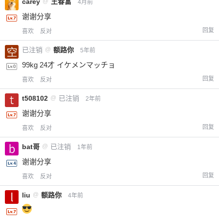
carey
@
王春富
4月前
谢谢分享
回复
喜欢
反对
已注销
@
额路你
5年前
99kg 24才 イケメンマッチョ
回复
喜欢
反对
t508102
@
已注销
2年前
谢谢分享
回复
喜欢
反对
bat哥
@
已注销
1年前
谢谢分享
回复
喜欢
反对
liu
@
额路你
4年前