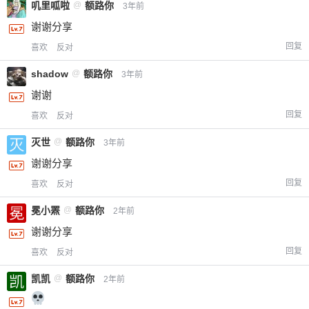
叽里呱啦
@
额路你
3年前
谢谢分享
回复
喜欢
反对
shadow
@
额路你
3年前
谢谢
回复
喜欢
反对
灭世
@
额路你
3年前
谢谢分享
回复
喜欢
反对
冕小罴
@
额路你
2年前
谢谢分享
回复
喜欢
反对
凯凯
@
额路你
2年前