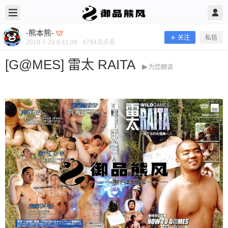
2019/7/29
-熊本熊- @ 御品熊风
-熊本熊-
关注
私信
2019-7-29 8:41:09
4784
次点击
[G@MES] 雷太 RAITA
为您朗读
[G@MES] 雷太 RAITA
当前隐藏内容需要支付100熊币 已有66人支付 登录