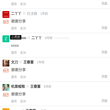
回复
喜欢
反对
二丫丫
@
已注销
1年前
谢谢分享
回复
喜欢
反对
小黑屋
zxcvbnm
@
二丫丫
9月前
via Android
xxxx
回复
喜欢
反对
文刀
@
王春富
1年前
谢谢分享
回复
喜欢
反对
叽里呱啦
@
王春富
9月前
谢谢分享
回复
喜欢
反对