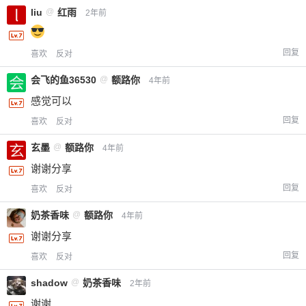
liu
@
红雨
2年前
给-熊本熊-打赏
回复
喜欢
反对
付费内容
2
5
10
会飞的鱼36530
@
额路你
元
元
元
4年前
感觉可以
20
50
自定义
元
元
回复
喜欢
反对
玄墨
@
额路你
4年前
¥
6位以上
谢谢分享
回复
喜欢
反对
您没有权限发布内容，请购买会员或者提升权
6位以上
限。
奶茶香味
@
额路你
4年前
谢谢分享
回复
喜欢
反对
忘记密码？
找回
已有帐号？
登录
立刻支付
shadow
@
奶茶香味
2年前
谢谢