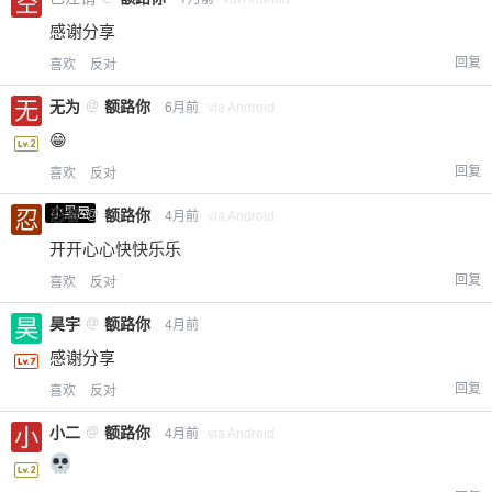
感谢分享
回复
喜欢
反对
无为
@
额路你
6月前
via Android
😁
回复
喜欢
反对
小黑屋
忍者
@
额路你
4月前
via Android
开开心心快快乐乐
回复
喜欢
反对
昊宇
@
额路你
4月前
感谢分享
回复
喜欢
反对
小二
@
额路你
4月前
via Android