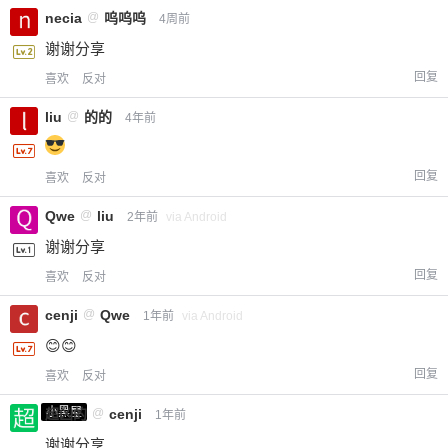
necia
@
呜呜呜
4周前
谢谢分享
回复
喜欢
反对
liu
@
的的
4年前
回复
喜欢
反对
Qwe
@
liu
2年前
via Android
谢谢分享
回复
喜欢
反对
cenji
@
Qwe
1年前
via Android
😊😊
回复
喜欢
反对
小黑屋
超凶的
@
cenji
1年前
谢谢分享