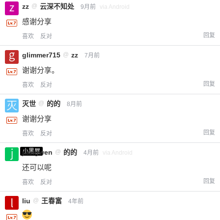
zz
@
云深不知处
9月前
via Android
感谢分享
回复
喜欢
反对
glimmer715
@
zz
7月前
谢谢分享。
回复
喜欢
反对
灭世
@
的的
8月前
谢谢分享
回复
喜欢
反对
小黑屋
jiangwen
@
的的
4月前
via Android
还可以呢
回复
喜欢
反对
liu
@
王春富
4年前