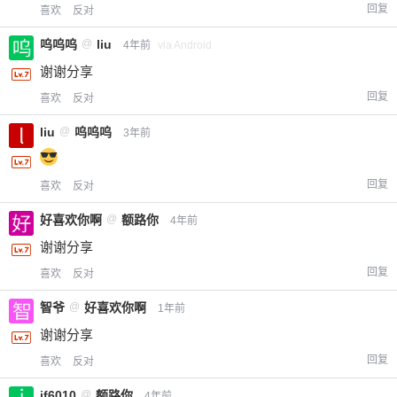
回复
喜欢
反对
呜呜呜
@
liu
4年前
via Android
谢谢分享
回复
喜欢
反对
liu
@
呜呜呜
3年前
回复
喜欢
反对
好喜欢你啊
@
额路你
4年前
谢谢分享
回复
喜欢
反对
智爷
@
好喜欢你啊
1年前
谢谢分享
回复
喜欢
反对
jf6010
@
额路你
4年前