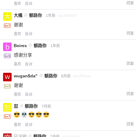
回复
喜欢
反对
大橘
@
额路你
1年前
via Android
谢谢
回复
喜欢
反对
Beires
@
额路你
1年前
感谢分享
回复
喜欢
反对
wugan$da"
@
额路你
8月前
via iPhone
谢谢
回复
喜欢
反对
怼
@
额路你
7月前
回复
喜欢
反对
已注销
@
额路你
7月前
via Android