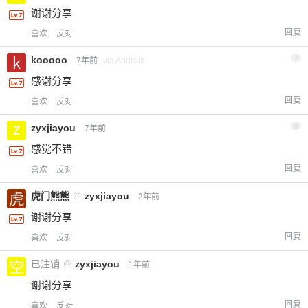
谢谢分享
回复
喜欢
反对
kooooo
7
7年前
via Android
感谢分享
回复
喜欢
反对
zyxjiayou
8
7年前
感觉不错
回复
喜欢
反对
虎门熊熊
@
zyxjiayou
2年前
谢谢分享
回复
喜欢
反对
已注销
@
zyxjiayou
1年前
谢谢分享
回复
喜欢
反对